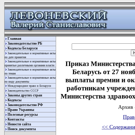
Главная
Законодательство РБ
Кодексы Беларуси
Законодательные и нормативные акты
по дате принятия
Законодательные и нормативные акты
Приказ Министерства
принятые различными органами власти
Законодательные и нормативные акты
Беларусь от 27 ноя
по темам
Законодательные и нормативные акты
выплаты премии и ок
по виду документы
Международное право в Беларуси
работникам учрежде
Законодательство СССР
Министерства здравоо
Законы других стран
Кодексы
Законодательство РФ
Архив 
Право Украины
Полезные ресурсы
Прав
Контакты
Новости сайта
<< Содержани
Поиск документа