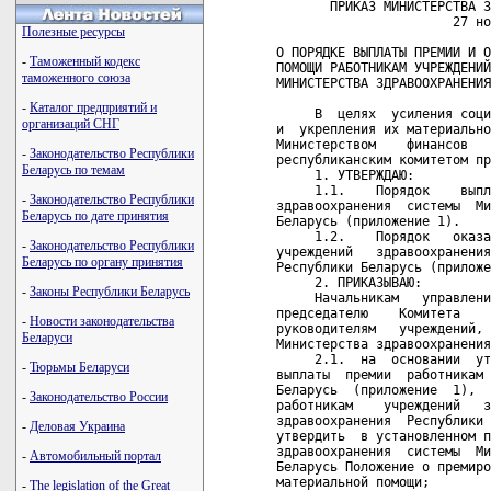
       ПРИКАЗ МИНИСТЕРСТВА ЗДРАВООХРАНЕНИЯ РЕСПУБЛИКИ БЕЛАРУСЬ
                       27 ноября 1997 г. № 299

О ПОРЯДКЕ ВЫПЛАТЫ ПРЕМИИ И ОКАЗАНИЯ МАТЕРИАЛЬНОЙ
ПОМОЩИ РАБОТНИКАМ УЧРЕЖДЕНИЙ ЗДРАВООХРАНЕНИЯ СИСТЕМЫ
МИНИСТЕРСТВА ЗДРАВООХРАНЕНИЯ РЕСПУБЛИКИ БЕЛАРУСЬ

     В  целях  усиления социальной защиты работников здравоохранения
и  укрепления их материальной заинтересованности, по согласованию  с
Министерством    финансов   Республики   Беларусь   и    Белорусским
республиканским комитетом профсоюза работников здравоохранения:
     1. УТВЕРЖДАЮ:
     1.1.    Порядок    выплаты    премии   работникам    учреждений
здравоохранения  системы  Министерства  здравоохранения   Республики
Беларусь (приложение 1).
     1.2.    Порядок   оказания   материальной   помощи   работникам
учреждений   здравоохранения  системы  Министерства  здравоохранения
Республики Беларусь (приложение 2).
     2. ПРИКАЗЫВАЮ:
     Начальникам   управлений   здравоохранения   облисполкомов    и
председателю    Комитета    по   здравоохранению    Мингорисполкома,
руководителям   учреждений,  организаций   и   предприятий   системы
Министерства здравоохранения Республики Беларусь:
     2.1.  на  основании  утвержденных  настоящим  приказом  Порядка
выплаты  премии  работникам  учреждений  здравоохранения  Республики
Беларусь  (приложение  1),  Порядка  оказания  материальной   помощи
работникам    учреждений   здравоохранения   системы    Министерства
здравоохранения  Республики Беларусь (приложение  2)  разработать  и
утвердить  в установленном порядке в каждом учреждении и организации
здравоохранения  системы  Министерства  здравоохранения   Республики
Беларусь Положение о премировании работников и Положение об оказании
материальной помощи;
     2.2.  обеспечить работу комиссии по премированию для проведения
обоснованного и справедливого распределения средств, предусмотренных
на  премирование,  между работниками, учитывая  основные  результаты
деятельности каждого, исходя из конкретных задач и условий,  стоящих
перед соответствующими подразделениями, отдельными работниками;
     2.3.  довести  настоящий  приказ до  сведения  подведомственных
учреждений, организаций и предприятий.
     3.  Руководителям  учреждений  республиканского  подчинения   в
месячный  срок  представить  в  Главное  управление  планирования  и
экономики   Минздрава  разработанные  и  утвержденные  Положение   о
премировании работников и Положение об оказании материальной помощи.
     4.  Начальникам  управлений  здравоохранения  облисполкомов   и
председателю Комитета по здравоохранению Мингорисполкома в срок до 1
января  1998  г.  представить в Главное  управление  планирования  и
экономики    Минздрава   разработанный   и   утвержденный    Порядок
премирования руководителей подведомственных учреждений.
     5.  Контроль  за  исполнением настоящего приказа  возложить  на
начальника Главного управления планирования и экономики Министерства
здравоохранения Республики Беларусь Мовчан К.А.
     
Министр                                               И.Б.Зеленкевич
     
СОГЛАСОВАНО         СОГЛАСОВАНО
Заместитель         Председатель
Министра финансов   Белорусского
Республики Беларусь Республиканского комитета
       А.И.Сверж    профсоюза работников
       01.11.1997   здравоохранения
                            Е.В.Бельская
                          01.10.1997
                          

                                                 Приложение 1
                                                 к приказу
                                                 Министерства
                                                 здравоохранения
                                                 Республики Беларусь
                                                 27.11.1997 № 299
                                  
                               ПОРЯДОК
    выплаты премии работникам учреждений здравоохранения системы
          Министерства здравоохранения Республики Беларусь
                                  
     1.   В   соответствии   с  настоящим  Порядком   осуществляется
премирование    работников   учреждений   здравоохранения    системы
Министерства здравоохранения Республики Беларусь.
     2.  Премирование  должно  быть  направлено,  прежде  всего,  на
повышение материальной заинтересованности работников здравоохранения
в  повышении  эффективности оказания медицинской помощи населению  и
проводимых  ими  мероприятий  по  оздоровлению  населения,  снижению
уровня  заболеваемости, временной нетрудоспосо
Полезные ресурсы
-
Таможенный кодекс
таможенного союза
-
Каталог предприятий и
организаций СНГ
-
Законодательство Республики
Беларусь по темам
-
Законодательство Республики
Беларусь по дате принятия
-
Законодательство Республики
Беларусь по органу принятия
-
Законы Республики Беларусь
-
Новости законодательства
Беларуси
-
Тюрьмы Беларуси
-
Законодательство России
-
Деловая Украина
-
Автомобильный портал
-
The legislation of the Great