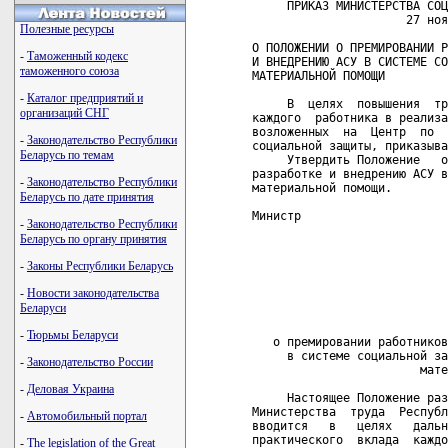
     ПРИКАЗ МИНИСТЕРСТВА СОЦ
                      27 ноя
Полезные ресурсы
О ПОЛОЖЕНИИ О ПРЕМИРОВАНИИ Р
-
Таможенный кодекс
И ВНЕДРЕНИЮ АСУ В СИСТЕМЕ СО
таможенного союза
МАТЕРИАЛЬНОЙ ПОМОЩИ

-
Каталог предприятий и
     В  целях  повышения  тр
организаций СНГ
каждого  работника в реализа
возложенных  на  Центр  по  
-
Законодательство Республики
социальной защиты, приказыва
Беларусь по темам
     Утвердить Положение   о
разработке и внедрению АСУ в
-
Законодательство Республики
материальной помощи.

Беларусь по дате принятия
Министр                     
-
Законодательство Республики
Беларусь по органу принятия
                            
                            
-
Законы Республики Беларусь
                            
                            
-
Новости законодательства
                            
Беларуси
                            
-
Тюрьмы Беларуси
   о премировании работников
     в системе социальной за
-
Законодательство России
                        мате
-
Деловая Украина
     Настоящее Положение раз
Министерства  труда  Республ
-
Автомобильный портал
вводится   в   целях   дальн
практического  вклада  каждо
-
The legislation of the Great