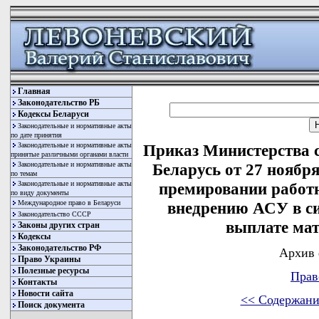
Главная
Законодательство РБ
Кодексы Беларуси
Законодательные и нормативные акты
по дате принятия
Законодательные и нормативные акты
Приказ Министерства 
принятые различными органами власти
Законодательные и нормативные акты
Беларусь от 27 ноябр
по темам
Законодательные и нормативные акты
премировании работн
по виду документы
Международное право в Беларуси
внедрению АСУ в с
Законодательство СССР
выплате ма
Законы других стран
Кодексы
Законодательство РФ
Архив 
Право Украины
Полезные ресурсы
Прав
Контакты
Новости сайта
<< Содержани
Поиск документа