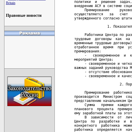
политики  и  решение  задач,
Britain
внедрению АСУ в системе соци
     Премирование     руково
осуществляется   за   счет  
Правовые новости
утвержденного согласно штатн
                1. Показател
     Работники Центра по раз
трудовые  договоры  как  на 
временные трудовые договоры)
отработанное  время  при  ус
премирования:

     -   своевременное  и  к
мероприятий Центра;

     - своевременное и четко
важных заданий руководства М
     - отсутствие обоснованн
     - своевременное и качес
                      2. Пор
     Премирование  работнико
производится  Министром  соц
представлению начальником Це
     Сумма   премии  каждого
планового  процента  премиро
ему заработной платы за этот
     В  зависимости  от  лич
Центра  по  разработке  и  в
конкретного  работника  може
работника  определяется  нач