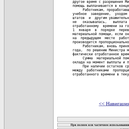
другое время с разрешения Ми
помощь выплачивается в конце
     Работникам, проработавш
учебное  заведение,  уходом 
штатов  и  другим уважительн
не   оказывалась,   выплата 
отработанному  времени за го
1  января  в  порядке  перев
материальной помощи, если он
на  предыдущем  месте  работ
производится пропорционально
     Работникам, вновь приня
года,  по решению Министра м
фактически отработанное врем
     Сумма  материальной пом
оклада на момент выплаты и п
     При наличии остатков ср
между  работниками  пропорци
отработанного времени в теку
<< Навигаци
карта новых документов
При полном или частичном использовании 