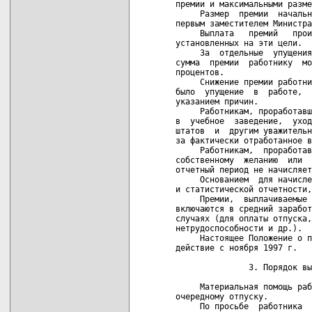
премии и максимальными разме
     Размер  премии  начальн
первым заместителем Министра
     Выплата   премий   прои
установленных на эти цели.

     За  отдельные  упущения
сумма  премии  работнику  мо
процентов.

     Снижение премии работни
было  упущение  в  работе,  
указанием причин.

     Работникам, проработавш
в  учебное  заведение,  уход
штатов  и  другим уважительн
за фактически отработанное в
     Работникам,  проработав
собственному  желанию  или  
отчетный период не начисляет
     Основанием  для начисле
и статистической отчетности,
     Премии,  выплачиваемые 
включаются в средний заработ
случаях (для оплаты отпуска,
нетрудоспособности и др.).

     Настоящее Положение о п
действие с ноября 1997 г.

               3. Порядок вы
     Материальная помощь раб
очередному отпуску.

     По просьбе  работника  