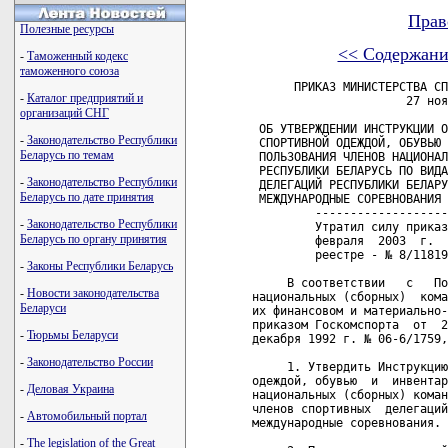
Прав
Полезные ресурсы
<< Содержани
-
Таможенный кодекс
таможенного союза
      ПРИКАЗ МИНИСТЕРСТВА СПОРТА И ТУРИЗМА РЕСПУБЛИКИ БЕЛАРУСЬ
                      27 ноября 1997 г. № 1503

 ОБ УТВЕРЖДЕНИИ ИНСТРУКЦИИ О ЕДИНОМ ПОРЯДКЕ ОБЕСПЕЧЕНИЯ
 СПОРТИВНОЙ ОДЕЖДОЙ, ОБУВЬЮ И ИНВЕНТАРЕМ ИНДИВИДУАЛЬНОГО
 ПОЛЬЗОВАНИЯ ЧЛЕНОВ НАЦИОНАЛЬНЫХ (СБОРНЫХ) КОМАНД
 РЕСПУБЛИКИ БЕЛАРУСЬ ПО ВИДАМ СПОРТА И ЧЛЕНОВ СПОРТИВНЫХ
 ДЕЛЕГАЦИЙ РЕСПУБЛИКИ БЕЛАРУСЬ, НАПРАВЛЯЕМЫХ НА
 МЕЖДУНАРОДНЫЕ СОРЕВНОВАНИЯ
         --------------------------------------------------------+++
         Утратил силу приказом Министерства спорта и туризма  от  10
         февраля  2003  г.  №  106  (зарегистрирован  в Национальном
         реестре - № 8/11819 от 09.12.2004 г.)   

     В соответствии   с   Положением   "О    порядке    формирования
национальных (сборных)  команд  Республики Беларусь по видам спорта,
их финансовом и материально-техническом  обеспечении",  утвержденным
приказом Госкомспорта  от  29 декабря 1992 г.  № 611 и Минфина от 12
декабря 1992 г. № 06-6/1759, приказываю:

     1. Утвердить Инструкцию о едином порядке обеспечения спортивной
одеждой, обувью  и  инвентарем  индивидуального  пользования  членов
национальных (сборных) команд Республики Беларусь по видам спорта  и
членов спортивных  делегаций  Республики  Беларусь,  направляемых на
международные соревнования.

     2. Признать  утратившей  силу  Инструкцию  о   едином   порядке
обеспечения спортивной одеждой,  обувью и инвентарем индивидуального
пользования членов   национальных   (сборных)   команд    Республики
Беларусь по  видам  спорта  и членов спортивных делегаций Республики
Беларусь, направляемых на международные  соревнования,  утвержденную
приказом Госкомспорта от 1 апреля 1993 г. № 198.

 Министр                                                В.И.МАКЕЙЧИК

                                                 УТВЕРЖДЕНО
                                                 Приказ Министерства
                                                 спорта и туризма
                                                 Республики Беларусь
                                                 27.11.1997 № 1503

                             ИНСТРУКЦИЯ
              о едином порядке обеспечения спортивной
            одеждой, обувью и инвентарем индивидуального
          пользования членов национальных (сборных) команд
            Республики Беларусь по видам спорта и членов
             спортивных делегаций Республики Беларусь,
             направляемых на международные соревнования

     Настоящая Инструкция  разработана в соответствии с Положением о
порядке формирования  национальных   (сборных)   команд   Республики
Беларусь по  видам  спорта,  их финансовом и материально-техническом
обеспечении, утвержденным Минфином (№ 06-6/1759 от 15  декабря  1992
г.) и Госкомспортом (приказ от 29 декабря 1992 г. № 611)
     К спортивному имуществу относятся спортивная  одежда,  обувь  и
инвентарь индивидуального пользования.
     Спортивное имущество  приобретается   Минспортом   в   пределах
выделенных ассигнований и выдается в соответствии:
     - с табелем № 1 спортивной одежды и обуви общего назначения;
     - с   табелем  №  2  спортивной  одежды  и  обуви  специального
назначения;
     - с   табелем   №   3   спортивного  инвентаря  индивидуального
пользования.

     Примечание. Табеля № 1-3 спортивного имущества  утверждаются  в
установленном  порядке  и являются приложением к Положению о порядке
формирования национальных (сборных) команд  Республики  Беларусь  по
видам спорта, их финансовом и материально-техническом обеспечении.

     Выдача спортивного имущества производится со склада Минспорта.
     Денежные средства,  полученные  от  оплаты  частичной стоимости
спортивной одежды  и  спортивной  обуви,   могут   направляться   на
восстановление средств,     предусматриваемых     на    приобретение
спортивного имущества.

           1. Выдача спортивного имущества членам штатных
              национальных команд по видам спорта для
                    учебно-тренировочной работы

     Членами штатных национальных команд по  видам  спорта  являются
спортсмены-инструкторы и  тренеры,  строящие  трудовые  отношения  с
Минспортом на контрактной основе.
     Для учебно-тренировочной    работы   им   выдается   спортивное
имущество согласно табелям № 1-3 без оплаты его стоимости.
     Повторное обеспечение спортивным имуществом производится только
после истечения установленных сроков пользования.
     Указанное имущество возврату на склад не подлежит.
     Основанием для  оформления  документов  на  вы
-
Каталог предприятий и
организаций СНГ
-
Законодательство Республики
Беларусь по темам
-
Законодательство Республики
Беларусь по дате принятия
-
Законодательство Республики
Беларусь по органу принятия
-
Законы Республики Беларусь
-
Новости законодательства
Беларуси
-
Тюрьмы Беларуси
-
Законодательство России
-
Деловая Украина
-
Автомобильный портал
-
The legislation of the Great