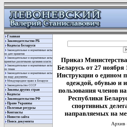
Главная
Законодательство РБ
Кодексы Беларуси
Законодательные и нормативные акты
по дате принятия
Законодательные и нормативные акты
Приказ Министерства
принятые различными органами власти
Законодательные и нормативные акты
Беларусь от 27 ноября
по темам
Законодательные и нормативные акты
Инструкции о едином п
по виду документы
Международное право в Беларуси
одеждой, обувью и 
Законодательство СССР
пользования членов н
Законы других стран
Кодексы
Республики Беларус
Законодательство РФ
Право Украины
спортивных делег
Полезные ресурсы
направляемых на ме
Контакты
Новости сайта
Поиск документа
Архив 