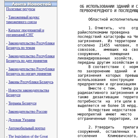
 ОБ ИСПОЛЬЗОВАНИИ ЗДАНИЙ И С
Полезные ресурсы
 ПЕРВООЧЕРЕДНОГО И ПОСЛЕДУЮЩ
-
Таможенный кодекс
     Областной исполнительны
таможенного союза
     1. Отметить,  что   отд
-
Каталог предприятий и
райисполкомами проведена    
организаций СНГ
последствий катастрофы на Че
загрязнения.  Из территории 
-
Законодательство Республики
отселено  21455  человек,  п
Беларусь по темам
совхозов,   имевших  на  сво
сооружения,    помещения    
-
Законодательство Республики
ликвидированных  хозяйств,  
Беларусь по дате принятия
переданы другим хозяйствам о
     В соответствии  с  норм
-
Законодательство Республики
по  захоронению  зданий   и 
Беларусь по органу принятия
загрязнения  которых  превыш
использования  конструкции  
-
Законы Республики Беларусь
предприятиям и организациям 
     Вместе с тем,  темпы ра
-
Новости законодательства
радиоактивного загрязнения и
Беларуси
также  дезактивации  террито
потребности  на  эти цели в 
-
Тюрьмы Беларуси
выделяется не более 16 млрд.
     Вследствие недостатков 
-
Законодательство России
мероприятий  имеют  место   
отграниченные территории, хи
-
Деловая Украина
     2. Утвердить    прилага
-
Автомобильный портал
сооружений,  оставленных  в 
отселения     Климовичского,
-
The legislation of the Great