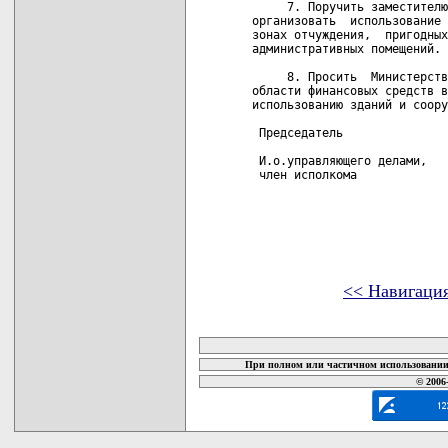
     7. Поручить заместителю
организовать  использование 
зонах отчуждения,  пригодных
административных помещений.

     8. Просить  Министерств
области финансовых средств в
использованию зданий и соору
 Председатель               
 И.о.управляющего делами,

 член исполкома             
<< Навигаци
карта новых документов
При полном или частичном использовании 
© 2006