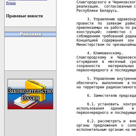
Славгородского и Чериковског
Britain
реализации,  согласованные с
Республики Беларусь.

Правовые новости
     3. Управлению здравоохр
провести  по  заявкам  райис
привлекаемых на работы по ра
конструкций;  совместно  с  
соблюдением требований радиа
Концепцией  содержания  зон 
Министерством по чрезвычайны
     4. Климовичскому,      
Славгородскому  и  Чериковск
отчуждения  в  месячный  сро
сохранности    материальных 
первоочередного и последующе
     5. Управлению внутренни
обеспечить  выполнение  в по
на территории радиоактивного
     6. Заместителю председа
     6.1. установить  контро
использования   зданий    и 
первоочередного и последующе
     6.2. рассмотреть и  вне
органы  предложения  о  сопо
исполнительным органам на ме