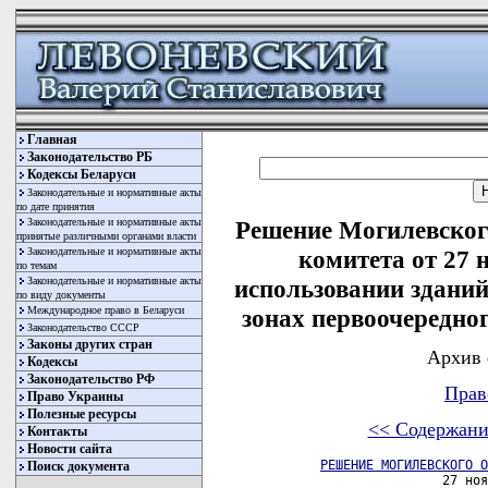
Главная
Законодательство РБ
Кодексы Беларуси
Законодательные и нормативные акты
по дате принятия
Законодательные и нормативные акты
Решение Могилевског
принятые различными органами власти
Законодательные и нормативные акты
комитета от 27 
по темам
Законодательные и нормативные акты
использовании зданий
по виду документы
Международное право в Беларуси
зонах первоочередно
Законодательство СССР
Законы других стран
Архив 
Кодексы
Законодательство РФ
Прав
Право Украины
Полезные ресурсы
<< Содержани
Контакты
Новости сайта
РЕШЕНИЕ МОГИЛЕВСКОГО О
Поиск документа
                      27 ноя