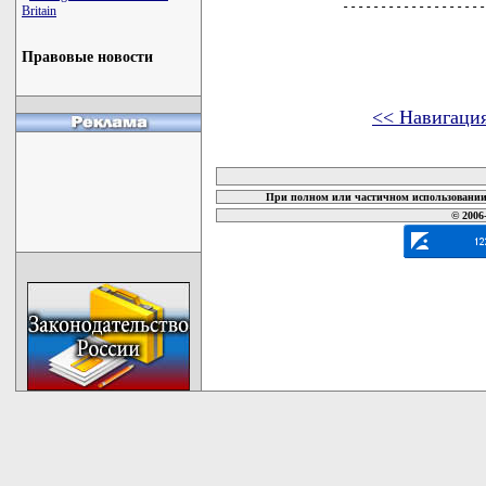
         -------------------
Britain
Правовые новости
<< Навигаци
карта новых документов
При полном или частичном использовании 
© 2006