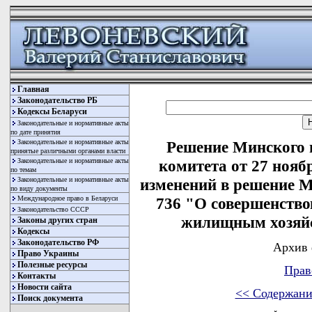
Главная
Законодательство РБ
Кодексы Беларуси
Законодательные и нормативные акты
по дате принятия
Законодательные и нормативные акты
Решение Минского 
принятые различными органами власти
Законодательные и нормативные акты
комитета от 27 нояб
по темам
Законодательные и нормативные акты
изменений в решение М
по виду документы
Международное право в Беларуси
736 "О совершенств
Законодательство СССР
жилищным хозяй
Законы других стран
Кодексы
Законодательство РФ
Архив 
Право Украины
Полезные ресурсы
Прав
Контакты
Новости сайта
<< Содержани
Поиск документа