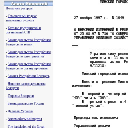
              МИНСКИЙ ГОРОДС
Полезные ресурсы
                            
-
Таможенный кодекс
 27 ноября 1997 г.  N 1049

таможенного союза
-
Каталог предприятий и
 О ВНЕСЕНИИ ИЗМЕНЕНИЙ В РЕШЕ
организаций СНГ
 ОТ 25.08.97 N 736 "О СОВЕРШ
 УПРАВЛЕНИЯ ЖИЛИЩНЫМ ХОЗЯЙСТ
-
Законодательство Республики
Беларусь по темам
===

         -------------------
-
Законодательство Республики
         Утратило силу решен
Беларусь по дате принятия
         комитета от 11 октя
         правовых  актов  Ре
-
Законодательство Республики
         9/11218)   

Беларусь по органу принятия
     Минский городской испол
-
Законы Республики Беларусь
     Внести в  решение Минго
-
Новости законодательства
изменения:

Беларуси
     В  первой и  четвертой 
-
Тюрьмы Беларуси
"45%" читать "50%".

     В  третьей строке  п.4 
-
Законодательство России
"типовой устав".

-
Деловая Украина
 Председатель исполкома     
-
Автомобильный портал
 Управляющий делами         
-
The legislation of the Great