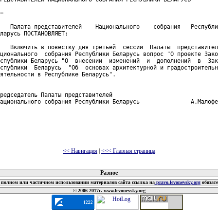
=

   Палата представителей    Национального    собрания   Республи
ларусь ПОСТАНОВЛЯЕТ:

   Включить в повестку дня третьей  сессии  Палаты  представител
ционального  собрания Республики Беларусь вопрос "О проекте Зако
спублики Беларусь "О  внесении  изменений  и  дополнений  в  Зак
спублики  Беларусь  "Об  основах архитектурной и градостроительн
ятельности в Республике Беларусь".

редседатель Палаты представителей

ационального собрания Республики Беларусь               А.Малофе
<< Навигация
|
<<< Главная страница
 документов
Разное
полном или частичном использовании материалов сайта ссылка на
pravo.levonevsky.org
обязат
© 2006-2017г. www.levonevsky.org