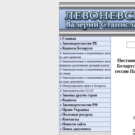
Главная
Законодательство РБ
Кодексы Беларуси
Законодательные и нормативные акты
по дате принятия
Постано
Законодательные и нормативные акты
Беларус
принятые различными органами власти
Законодательные и нормативные акты
сессии П
по темам
Законодательные и нормативные акты
по виду документы
Международное право в Беларуси
Законодательство СССР
Законы других стран
Кодексы
Законодательство РФ
  
  
Право Украины
Полезные ресурсы
 2
Контакты
Новости сайта
Поиск документа
 О
 П