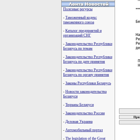
==
Полезные ресурсы
  
-
Таможенный кодекс
Бе
таможенного союза
  
-
Каталог предприятий и
На
организаций СНГ
Ре
Ре
-
Законодательство Республики
де
Беларусь по темам
-
Законодательство Республики
 П
Беларусь по дате принятия
 Н
-
Законодательство Республики
Беларусь по органу принятия
-
Законы Республики Беларусь
-
Новости законодательства
Беларуси
-
Тюрьмы Беларуси
карта новых
-
Законодательство России
При 
-
Деловая Украина
-
Автомобильный портал
-
The legislation of the Great