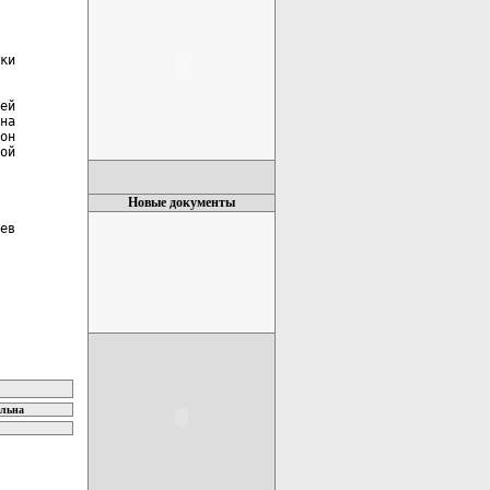
ки

ей

на

он

ой

Новые документы
ев

ельна