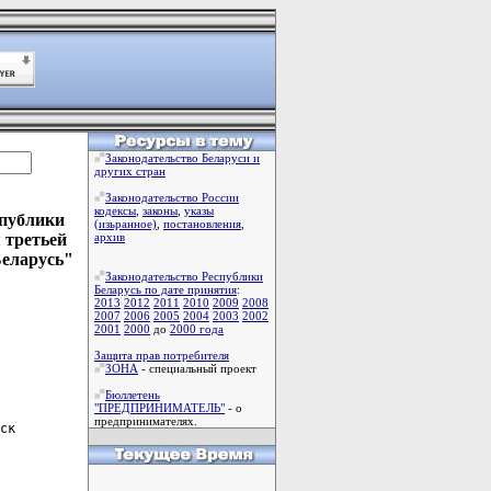
Законодательство Беларуси и
других стран
Законодательство России
кодексы
,
законы
,
указы
спублики
(изьранное)
,
постановления
,
 третьей
архив
Беларусь"
Законодательство Республики
Беларусь по дате принятия
:
2013
2012
2011
2010
2009
2008
2007
2006
2005
2004
2003
2002
2001
2000
до
2000 года
Защита прав потребителя
ЗОНА
- специальный проект
Бюллетень
"ПРЕДПРИНИМАТЕЛЬ"
- о
предпринимателях.
ск
