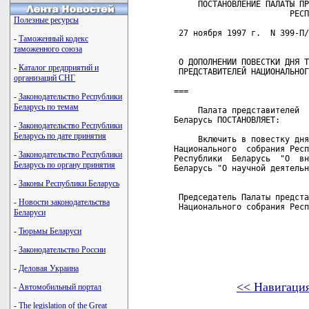
     ПОСТАНОВЛЕНИЕ ПАЛАТЫ ПР
                        РЕСП
Полезные ресурсы
 27 ноября 1997 г.  N 399-П/
-
Таможенный кодекс
таможенного союза
 О ДОПОЛНЕНИИ ПОВЕСТКИ ДНЯ Т
-
Каталог предприятий и
 ПРЕДСТАВИТЕЛЕЙ НАЦИОНАЛЬНОГ
организаций СНГ
===

-
Законодательство Республики
Беларусь по темам
     Палата представителей  
Беларусь ПОСТАНОВЛЯЕТ:

-
Законодательство Республики
Беларусь по дате принятия
     Включить в повестку дня
Национального  собрания Респ
-
Законодательство Республики
Республики  Беларусь  "О  вн
Беларусь по органу принятия
Беларусь "О научной деятельн
-
Законы Республики Беларусь
 Председатель Палаты предста
-
Новости законодательства
 Национального собрания Респ
Беларуси
-
Тюрьмы Беларуси
-
Законодательство России
-
Деловая Украина
<< Навигаци
-
Автомобильный портал
-
The legislation of the Great