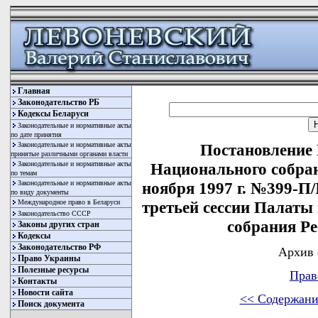
Главная
Законодательство РБ
Кодексы Беларуси
Законодательные и нормативные акты
по дате принятия
Законодательные и нормативные акты
Постановление
принятые различными органами власти
Законодательные и нормативные акты
Национального собран
по темам
Законодательные и нормативные акты
ноября 1997 г. №399-П/
по виду документы
Международное право в Беларуси
третьей сессии Палаты
Законодательство СССР
собрания Р
Законы других стран
Кодексы
Законодательство РФ
Архив 
Право Украины
Полезные ресурсы
Прав
Контакты
Новости сайта
<< Содержани
Поиск документа