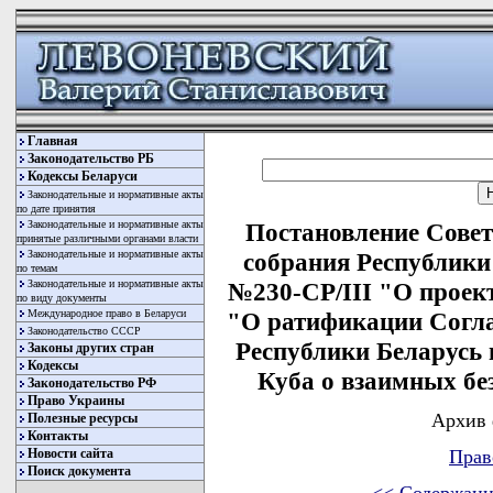
Главная
Законодательство РБ
Кодексы Беларуси
Законодательные и нормативные акты
по дате принятия
Законодательные и нормативные акты
Постановление Сове
принятые различными органами власти
Законодательные и нормативные акты
собрания Республики 
по темам
Законодательные и нормативные акты
№230-СР/III "О проек
по виду документы
Международное право в Беларуси
"О ратификации Согл
Законодательство СССР
Республики Беларусь
Законы других стран
Кодексы
Куба о взаимных бе
Законодательство РФ
Право Украины
Архив 
Полезные ресурсы
Контакты
Новости сайта
Прав
Поиск документа