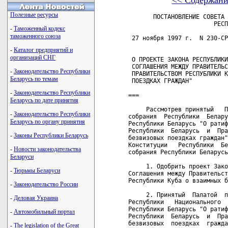
<< Содержани
Полезные ресурсы
       ПОСТАНОВЛЕНИЕ СОВЕТА 
                        РЕСП
-
Таможенный кодекс
таможенного союза
 27 ноября 1997 г.  N 230-СР
-
Каталог предприятий и
организаций СНГ
 О ПРОЕКТЕ ЗАКОНА РЕСПУБЛИКИ
 СОГЛАШЕНИЯ МЕЖДУ ПРАВИТЕЛЬС
-
Законодательство Республики
 ПРАВИТЕЛЬСТВОМ РЕСПУБЛИКИ К
Беларусь по темам
 ПОЕЗДКАХ ГРАЖДАН"

-
Законодательство Республики
===

Беларусь по дате принятия
     Рассмотрев принятый   П
-
Законодательство Республики
собрания  Республики  Белару
Беларусь по органу принятия
Республики Беларусь "О ратиф
Республики  Беларусь  и  Пра
-
Законы Республики Беларусь
безвизовых поездках граждан"
Конституции   Республики  Бе
-
Новости законодательства
собрания Республики Беларусь
Беларуси
     1. Одобрить проект Зако
-
Тюрьмы Беларуси
Соглашения между Правительст
Республики Куба о взаимных б
-
Законодательство России
     2. Принятый  Палатой  п
-
Деловая Украина
Республики   Национального  
Республики Беларусь "О ратиф
-
Автомобильный портал
Республики  Беларусь  и  Пра
безвизовых  поездках  гражда
-
The legislation of the Great