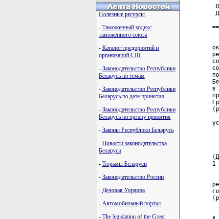
 О
 Д
Полезные ресурсы
==
-
Таможенный кодекс
таможенного союза
  
ок
-
Каталог предприятий и
ре
организаций СНГ
со
со
-
Законодательство Республики
по
Беларусь по темам
Бе
в 
-
Законодательство Республики
пр
Беларусь по дате принятия
Гр
(р
-
Законодательство Республики
  
Беларусь по органу принятия
ус
-
Законы Республики Беларусь
  
-
Новости законодательства
  
Беларуси
(Д
-
Тюрьмы Беларуси
1 
-
Законодательство России
  
ре
-
Деловая Украина
го
(р
-
Автомобильный портал
  
-
The legislation of the Great
А.