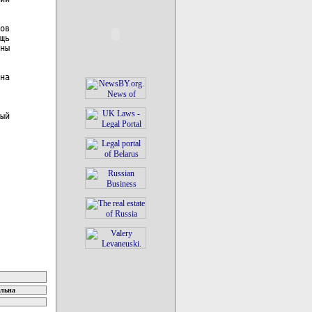
ов

щь

ны

на

ый

ельна