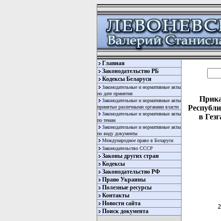
Главная
Законодательство РБ
Кодексы Беларуси
Законодательные и нормативные акты
по дате принятия
Прика
Законодательные и нормативные акты
Республи
принятые различными органами власти
Законодательные и нормативные акты
в Гез
по темам
Законодательные и нормативные акты
по виду документы
Международное право в Беларуси
Законодательство СССР
Законы других стран
Кодексы
Законодательство РФ
  
  
Право Украины
Полезные ресурсы
  
Контакты
Новости сайта
 2
Поиск документа