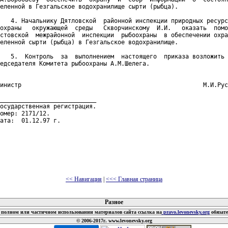
еленной в Гезгальское водохранилище сырти (рыбца).

   4. Начальнику Дятловской  районной инспекции природных ресурс
охраны   окружающей  среды   Скворчинскому  И.И.   оказать  помо
стовской  межрайонной  инспекции  рыбоохраны  в обеспечении охра
еленной сырти (рыбца) в Гезгальское водохранилище.

   5.  Контроль  за  выполнением  настоящего  приказа возложить 
едседателя Комитета рыбоохраны А.М.Шелега.

инистр                                                   М.И.Рус
___________________________

осударственная регистрация.

омер: 2171/12.

ата:  01.12.97 г.

<< Навигация
|
<<< Главная страница
 документов
Разное
полном или частичном использовании материалов сайта ссылка на
pravo.levonevsky.org
обязат
© 2006-2017г. www.levonevsky.org