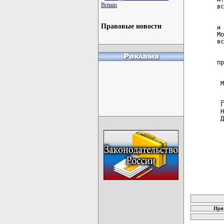
Britain
вс
  
Правовые новости
и 
Мо
вс
  
пр
 М
 _
 Г
 Н
 Д
карта новых
При 