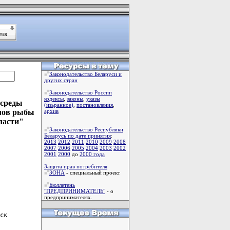
Законодательство Беларуси и
других стран
Законодательство России
кодексы
,
законы
,
указы
 среды
(изьранное)
,
постановления
,
 лов рыбы
архив
ласти"
Законодательство Республики
Беларусь по дате принятия
:
2013
2012
2011
2010
2009
2008
2007
2006
2005
2004
2003
2002
2001
2000
до
2000 года
Защита прав потребителя
ЗОНА
- специальный проект
Бюллетень
"ПРЕДПРИНИМАТЕЛЬ"
- о
предпринимателях.
ск
