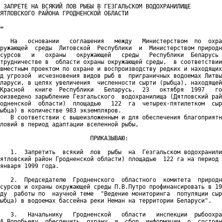
 ЗАПРЕТЕ НА ВСЯКИЙ ЛОВ РЫБЫ В ГЕЗГАЛЬСКОМ ВОДОХРАНИЛИЩЕ

ЯТЛОВСКОГО РАЙОНА ГРОДНЕНСКОЙ ОБЛАСТИ

=

   На   основании   соглашения   между   Министерством  по  охра
ружающей  среды  Литовской  Республики  и  Министерством природн
сурсов   и   охраны   окружающей   среды   Республики  Беларусь 
трудничестве в  области охраны окружающей среды,  в соответствии
вместным проектом по охране и воспроизводству редких и находящих
д угрозой  исчезновения видов рыб в  приграничных водоемах Литвы
ларуси, в целях увеличения  численности сырти (рыбца), находящей
Красной   книге  Республики   Беларусь,  23   октября  1997   го
оизведено зарыбление Гезгальского  водохранилища (Дятловский рай
одненской  области)  площадью   122  га  четырех-пятилетком  сыр
ыбца) в количестве 983 экземпляров.

   В соответствии с вышеизложенным и для обеспечения благоприятн
ловий в период адаптации вселенной рыбы,

                          ПРИКАЗЫВАЮ:

   1.  Запретить  всякий  лов  рыбы  на  Гезгальском водохранили
ятловский район Гродненской области) площадью  122 га на период 
января 1999 года.

   2.  Председателю  Гродненского  областного  комитета  природн
сурсов и охраны окружающей среды П.В.Путро профинансировать в 19
ду  работы по  научной теме  "Ведение мониторинга  популяции сыр
ыбца) в водоемах бассейна реки Неман на территории Беларуси".

   3.   Начальнику   Гродненской   области   инспекции  рыбоохра
А.Воробьеву  обеспечить  охрану  и  сбор  информации  о  состоян