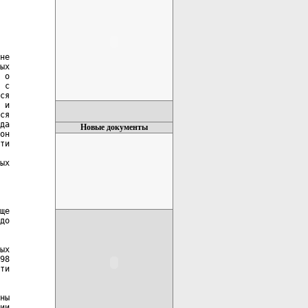
не

ых

 о

 с

ся

 и

ся

да

Новые документы
он

ти

ых

ще

до

ых

98

ти

ны

ии
