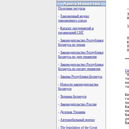
Полезные ресурсы
 "
 З
-
Таможенный кодекс
 Н
таможенного союза
  
 1
-
Каталог предприятий и
организаций СНГ
 П
-
Законодательство Республики
 К
Беларусь по темам
 П
 П
-
Законодательство Республики
Беларусь по дате принятия
==
-
Законодательство Республики
Беларусь по органу принятия
Со
"О
-
Законы Республики Беларусь
то
ко
-
Новости законодательства
то
Беларуси
  
Бе
-
Тюрьмы Беларуси
го
по
-
Законодательство России
ба
по
-
Деловая Украина
ба
уп
-
Автомобильный портал
ба
-
The legislation of the Great