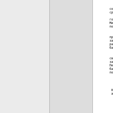
  
со
ср
  
го
Ми
по
  
пр
за
ра
ба
  
св
за
Пе
ба
по
  
 Н
 а
  
  
  