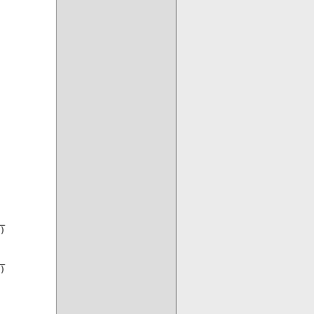
_

)

_

)
