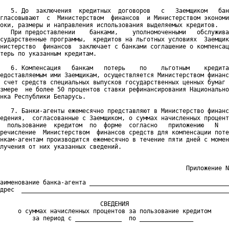
   5. До  заключения  кредитных  договоров   с   Заемщиком   бан
гласовывают  с  Министерством  финансов  и Министерством экономи
оки, размеры и направления использования выделяемых кредитов.

   При предоставлении    банками,    уполномоченными   обслужива
сударственные программы,  кредитов на льготных условиях  Заемщик
нистерство  финансов  заключает с банками соглашение о компенсац
терь по указанным кредитам.

   6. Компенсация   банкам   потерь    по    льготным    кредита
едоставляемым ими Заемщикам, осуществляется Министерством финанс
 счет средств специальных выпусков государственных ценных бумаг 
змере  не более 50 процентов ставки рефинансирования Национально
нка Республики Беларусь.

   7. Банки-агенты ежемесячно представляют в Министерство финанс
едения,  согласованные с Заемщиком, о суммах начисленных процент
  пользование  кредитом  по  форме  согласно   приложению   N   
речисление  Министерством  финансов средств для компенсации поте
нкам-агентам производится ежемесячно в течение пяти дней с момен
лучения от них указанных сведений.

                                                    Приложение N
аименование банка-агента _______________________________________
дрес  __________________________________________________________
                            СВЕДЕНИЯ

     о суммах начисленных процентов за пользование кредитом

         за период с _____________  по _______________
