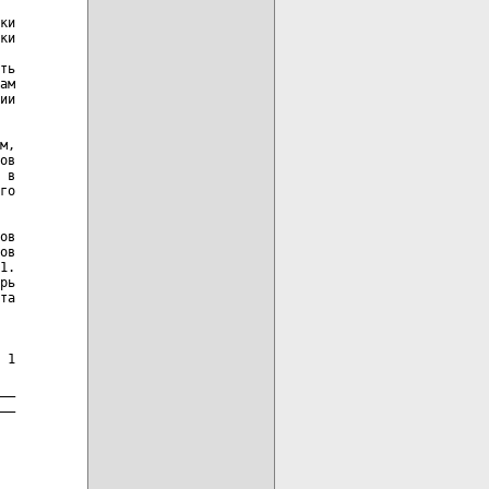
ки

ки

ть

ам

ии

м,

ов

 в

го

ов

ов

1.

рь

та

 1

__

__
