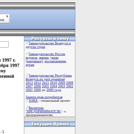
Законодательство Беларуси и
других стран
Законодательство России
кодексы
,
законы
,
указы
1997 г.
(изьранное)
,
постановления
,
ября 1997
архив
ому
венной
Законодательство Республики
Беларусь по дате принятия
:
2013
2012
2011
2010
2009
2008
2007
2006
2005
2004
2003
2002
2001
2000
до
2000 года
Защита прав потребителя
ЗОНА
- специальный проект
Бюллетень
"ПРЕДПРИНИМАТЕЛЬ"
- о
предпринимателях.
-1
