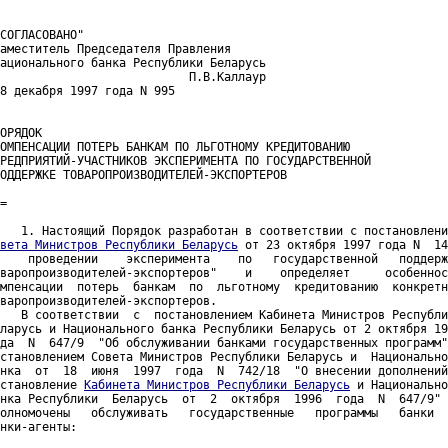
СОГЛАСОВАНО"

аместитель Председателя Правления

ационального банка Республики Беларусь

                           П.В.Каллаур

8 декабря 1997 года N 995

ОРЯДОК

ОМПЕНСАЦИИ ПОТЕРЬ БАНКАМ ПО ЛЬГОТНОМУ КРЕДИТОВАНИЮ

РЕДПРИЯТИЙ-УЧАСТНИКОВ ЭКСПЕРИМЕНТА ПО ГОСУДАРСТВЕННОЙ

ОДДЕРЖКЕ ТОВАРОПРОИЗВОДИТЕЛЕЙ-ЭКСПОРТЕРОВ

=

вета Министров Республики Беларусь
 от 23 октября 1997 года N  14
    проведении    эксперимента    по   государственной   поддерж
варопроизводителей-экспортеров"    и    определяет     особеннос
мпенсации  потерь  банкам  по  льготному  кредитованию  конкретн
варопроизводителей-экспортеров.

   В соответствии  с  постановлением Кабинета Министров Республи
ларусь и Национального банка Республики Беларусь от 2 октября 19
да  N  647/9  "Об обслуживании банками государственных программ"
становлением Совета Министров Республики Беларусь и  Национально
нка  от  18  июня  1997  года  N  742/18  "О внесении дополнений
становление 
Кабинета Министров Республики Беларусь
 и Национально
нка Республики  Беларусь  от  2  октября  1996  года  N  647/9" 
олномочены   обслуживать   государственные   программы   банки  
нки-агенты:
