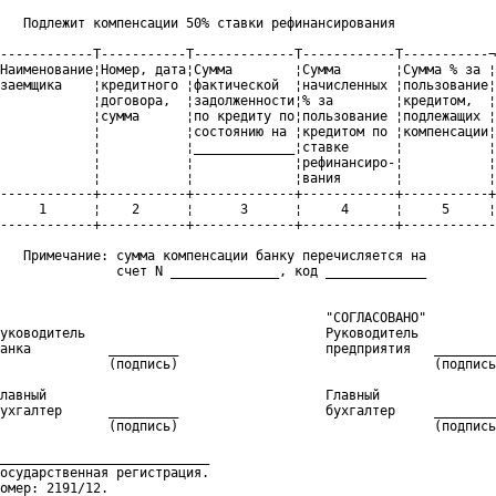
   Подлежит компенсации 50% ставки рефинансирования

------------T-----------T-------------T------------T-----------¬

Наименование¦Номер, дата¦Сумма        ¦Сумма       ¦Сумма % за ¦

заемщика    ¦кредитного ¦фактической  ¦начисленных ¦пользование¦

            ¦договора,  ¦задолженности¦% за        ¦кредитом,  ¦

            ¦сумма      ¦по кредиту по¦пользование ¦подлежащих ¦

            ¦           ¦состоянию на ¦кредитом по ¦компенсации¦

            ¦           ¦_____________¦ставке      ¦           ¦

            ¦           ¦             ¦рефинансиро-¦           ¦

            ¦           ¦             ¦вания       ¦           ¦

------------+-----------+-------------+------------+-----------+

     1      ¦    2      ¦      3      ¦     4      ¦     5     ¦

------------+-----------+-------------+------------+------------

   Примечание: сумма компенсации банку перечисляется на

               счет N ______________, код _____________

                                          "СОГЛАСОВАНО"

уководитель                               Руководитель

анка          _________                   предприятия   ________
              (подпись)                                 (подпись
лавный                                    Главный

ухгалтер      _________                   бухгалтер     ________
              (подпись)                                 (подпись
___________________________

осударственная регистрация.

омер: 2191/12.
