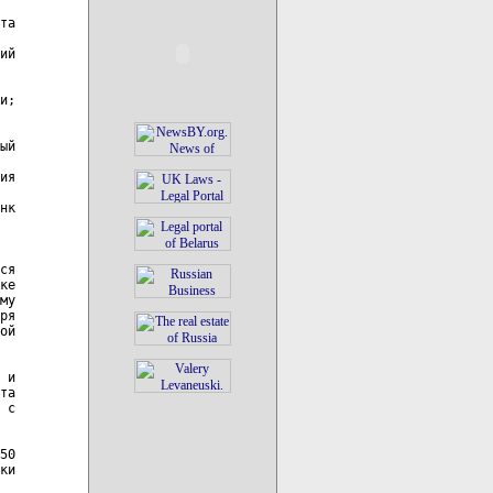
та

ий

и;

ый

ия

нк

ся

ке

му

ря

ой

 и

та

 с

50

ки
