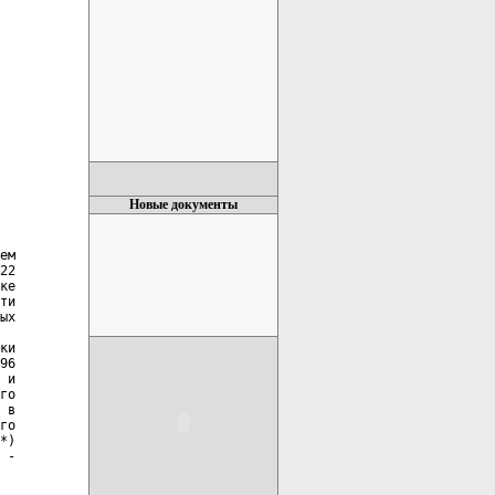
Новые документы
22

ке

ти

ых

ки

96

 и

го

 в

го

*)

 -
