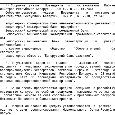
_______________________________________________________

   *) Собрание  указов   Президента   и   постановлений   Кабине
инистров Республики Беларусь, 1996 г., N 28, ст.746;

   Собрание декретов,   указов    Президента    и    постановлен
равительства Республики Беларусь, 1977 г., N 17-18, ст.643.

   акционерный коммерческий банк внешнеэкономической деятельност
   акционерный коммерческий банк "Приорбанк";

   Белорусский коммерческий агропромышленный банк;

   Белорусский акционерный  коммерческий  промышленно-строительн
нк;

   Белорусский акционерный   банк   реконструкции    и    развит
елбизнесбанк";

   открытое акционерное     общество     "Сберегательный      ба
еларусбанк";

   акционерное общество "Белорусский банк развития".

   2. Получателями  кредитов   (далее   -   Заемщиками)   являют
едприятия  -  участники  эксперимента по государственной поддерж
варопроизводителей-экспортеров  согласно  Перечню,   утвержденно
становлением  Совета  Министров  Республики Беларусь от 23 октяб
97 года N  1422  "О  проведении  эксперимента  по  государственн
ддержке товаропроизводителей-экспортеров".

   3. Банки-агенты предоставляют кредиты Заемщикам на разработку
оизводство конкурентоспособной продукции,  наращивание ее экспор
  договорной  основе за счет собственных и привлеченных ресурсов
блюдением Положения о банковском кредите.

   4. Процентная ставка по кредиту устанавливается  в  размере  
оцентов  ставки  рефинансирования  Национального  банка Республи
ларусь.
