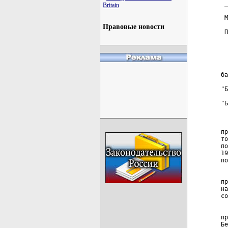
 _
Britain
  
 М
  
Правовые новости
 П
  
  
  
  
ба
  
"Б
  
"Б
  
  
пр
то
по
19
по
  
пр
на
со
  
пр
Бе