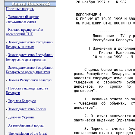
Полезные ресурсы
-
Таможенный кодекс
таможенного союза
-
Каталог предприятий и
организаций СНГ
-
Законодательство Республики
Беларусь по темам
-
Законодательство Республики
Беларусь по дате принятия
-
Законодательство Республики
Беларусь по органу принятия
-
Законы Республики Беларусь
-
Новости законодательства
Беларуси
-
Тюрьмы Беларуси
-
Законодательство России
-
Деловая Украина
-
Автомобильный портал
-
The legislation of the Great