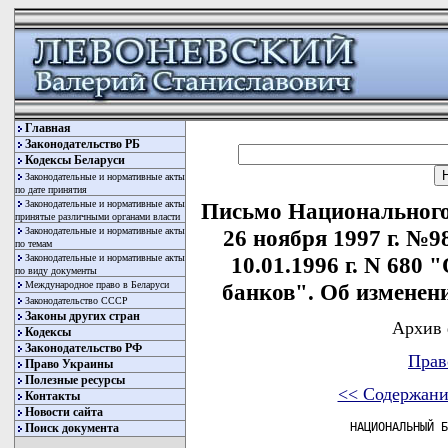
Главная
Законодательство РБ
Кодексы Беларуси
Законодательные и нормативные акты
по дате принятия
Законодательные и нормативные акты
Письмо Национального
принятые различными органами власти
Законодательные и нормативные акты
26 ноября 1997 г. №9
по темам
Законодательные и нормативные акты
10.01.1996 г. N 680
по виду документы
Международное право в Беларуси
банков". Об изменен
Законодательство СССР
Законы других стран
Архив 
Кодексы
Законодательство РФ
Прав
Право Украины
Полезные ресурсы
<< Содержани
Контакты
Новости сайта
               НАЦИОНАЛЬНЫЙ БАНК РЕСПУБЛИКИ БЕЛАРУСЬ

 26 ноября 1997 г.  N 982


 ДОПОЛНЕНИЕ 4
 К ПИСЬМУ ОТ 10.01.1996 N 680 "ОБ ОТЧЕТНОСТИ КОММЕРЧЕСКИХ БАНКОВ"
 ОБ ИЗМЕНЕНИИ ОТЧЕТНОСТИ ПО ФОРМЕ 1704

         --------------------------------------------------------+++
         Дополнение   IV  утратило силу  письмом Национального банка  
         Республики Беларусь  от 30 января 2001 г. N 34-52/63 

       [ Изменения и дополнения:
            Письмо  Национального  банка   Республики   Беларусь  от
         10 января 1998 г. N 34-18/13. ]


     С целью более детального анализа состояния кредитно-депозитного
рынка Республики  Беларусь, начиная с отчетности  за январь 1998 г.,
вносятся следующие изменения и дополнения в отчетность по форме 1704
"Сведения  о  стоимости  рублевых  (инвалютных  в  СКВ)  кредитов  и
депозитов,  их   сроках  по  вновь   заключенным  и  перезаключенным
договорам".

     1. Название отчета по форме  1704 изложить в следующей редакции
- "Сведения  об  объемах,  стоимости   и  сроках  новых  кредитов  и
депозитов".

     2. В  отчет включается информация о новых кредитах (депозитах),
фактически выданных (привлеченных) в отчетном месяце.

     3. Перечень  счетов  бухгалтерского  учета,  используемых   для
составления отчета, приведен в приложении 1.
     Средняя процентная    ставка   по   вновь   выданным   кредитам
(привлеченным   депозитам)   рассчитывается   как   средневзвешенная
величина по фактическим объемам кредитов (депозитов).
     Суммы вновь выданных кредитов (привлеченных  депозитов)  в  СКВ
отражаются    в   рублевом   эквиваленте   по   официальному   курсу
Национального банка Республики  Беларусь  на  дату  выдачи  кредитов
(привлечения депозитов).

     4. При  составлении  текстового файла-отчета используются новые
редакции:
     описания формата текстового файла F1704.NNN (приложение 2);
     описания формата текстового файла F1704z.NNN (приложение 3);
     перечня отчетных  данных,  включаемых  в  текстовый  файл-отчет
(приложение 4);
     фрагмента    справочника   кодов    сроков   кредитов/депозитов
(приложение 5).
     В первый  раз отчет по форме 1704 в измененном виде должен быть
представлен  с  использованием  ранее  установленной  технологии  по
электронной почте ProCarry не позднее 12.00 10.02.1998.
     Считать утратившими силу письма Национального банка  Республики
Беларусь (в части,  касающейся  отчета  по форме 1704) от 10.01.1996
N 680 "Об отчетности коммерческих банков"  и  от  06.03.1996  N  711
(Дополнение 2 к письму от 10.01.1996 N 680).


 Заместитель Председателя
 Правления                                               П.В.Каллаур


                                       Приложение 1 утратило силу.
         --------------------------------------------------------+++
         Приложение  1  утратило  силу  письмом  Национального банка
         Республики Беларусь от 10 января 1998 г. N 34-18/13


                          ПЕРЕЧЕНЬ СЧЕТОВ,
             используемых для составления отчетности об
             объемах, стоимости и сроках новых кредитов

 Показатели                          Счета

 Всего               2020, 2030, 2050, 2101, 2103, 2111, 2112, 2120,
                     2131, 2132, 2133, 2134, 2139, 2150, 2301, 2303,
                     2311, 2312, 2320, 2330, 2350, 2411, 2412, 2421,
                     2422, 2423, 2424, 2429, 2520, 2530, 2550,
                     контокорентные счета

 В том числе
 юридическим
 лицам               2020, 2030, 2050, 2101, 2103, 2111, 2112, 2120,
                     2131, 2132, 2133, 2134, 2139, 2150, 2520, 2530,
                     2550, контокорентные счета

 Предпринимателям    2301, 2303, 2311, 2312, 2320, 2330, 2350
 без образования
 юридического лица

 Физическим лицам    2411, 2412, 2421, 2422, 2423, 2424, 2429


                          ПЕРЕЧЕНЬ СЧЕТОВ,
             используемых для составления отчетности об
      объемах, стоимости и сроках вновь привлеченных депозитов

 Показатели                                   Счета

 Всего               3014, 313, 3411, 3412, 3413, 3414, 3415, 343,
                     4920, 4950

 В том числе
 юридическим лицам   313, 3411, 3412, 3415, 343, 4920

 Предпринимателям
 без образования
 юридического лица   313, 3413, 4920

 Физическим лицам    3014, 3414, 4950
         --------------------------------------------------------+++

                                                        Приложение 2


           ФОРМАТ ТЕКСТОВОГО ФАЙЛА, СОДЕРЖАЩЕГО СВЕДЕНИЯ
     ОБ ОБЪЕМАХ, СТОИМОСТИ И СРОКАХ НОВЫХ КРЕДИТОВ И ДЕПОЗИТОВ

 (Для пересылки по электронной почте ProCarry коммерческими банками)

 Имя файла: F1704.NNN
 Почтовый адрес ProCarry:
 для банков, обслуживаемых на уровне ГУ НБ -
 п/я соответствующего ГУ НБ РБ,
 для банков, обслуживаемых на уровне центр. аппарата НБ РБ -
 MAKET.NBRB

 Текст:
 --------------------------¬
 ¦  maket "F1704"          ¦
 ¦ #branch NNN             ¦
 ¦ #month  MM              ¦
 ¦ #year YY                ¦
 ¦ #version VR             ¦
 ¦ #clerk "name"           ¦
 ¦ #phone "number"         ¦
 ¦ #postclerk "pcname"     ¦
 ¦ #postphone "pcnumber"   ¦
 ¦ K1,K2,K3,K4,X1,X2       ¦
 ¦ .....................   ¦
 L--------------------------
     где:
     NNN      - код банка (головного учреждения),
     MM       - номер отчетного месяца;
     YY       - год (2 знака),
     VR       - порядковый номер версии файла (начиная с "1")
     name     - фамилия работника, ответственного
                за подготовку отчета (в кавычках),
     number   - номер контактного телефона работника,
            
Поиск документа