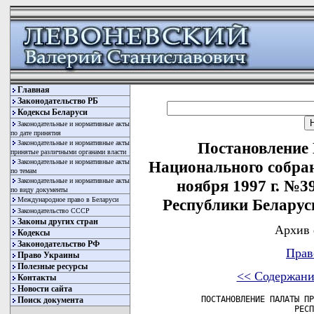
Главная
Законодательство РБ
Кодексы Беларуси
Законодательные и нормативные акты
по дате принятия
Законодательные и нормативные акты
Постановление
принятые различными органами власти
Законодательные и нормативные акты
Национального собран
по темам
Законодательные и нормативные акты
ноября 1997 г. №3
по виду документы
Международное право в Беларуси
Республики Беларус
Законодательство СССР
Законы других стран
Архив 
Кодексы
Законодательство РФ
Прав
Право Украины
Полезные ресурсы
<< Содержани
Контакты
Новости сайта
     ПОСТАНОВЛЕНИЕ ПАЛАТЫ ПР
Поиск документа
                        РЕСП