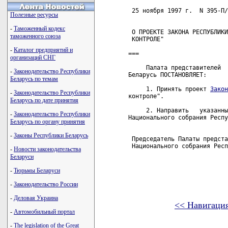
 25 ноября 1997 г.  N 395-П/
Полезные ресурсы
-
Таможенный кодекс
 О ПРОЕКТЕ ЗАКОНА РЕСПУБЛИКИ
таможенного союза
 КОНТРОЛЕ"

-
Каталог предприятий и
===

организаций СНГ
     Палата представителей  
-
Законодательство Республики
Беларусь ПОСТАНОВЛЯЕТ:

Беларусь по темам
     1. Принять проект 
Закон
-
Законодательство Республики
контроле".

Беларусь по дате принятия
     2. Направить   указанны
-
Законодательство Республики
Национального собрания Респу
Беларусь по органу принятия
-
Законы Республики Беларусь
 Председатель Палаты предста
 Национального собрания Респ
-
Новости законодательства
Беларуси
-
Тюрьмы Беларуси
-
Законодательство России
-
Деловая Украина
<< Навигаци
-
Автомобильный портал
карта новых документов
-
The legislation of the Great