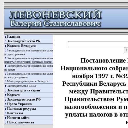
Главная
Законодательство РБ
Кодексы Беларуси
Законодательные и нормативные акты
по дате принятия
Законодательные и нормативные акты
Постановление
принятые различными органами власти
Законодательные и нормативные акты
Национального собран
по темам
Законодательные и нормативные акты
ноября 1997 г. №3
по виду документы
Международное право в Беларуси
Республики Беларусь
Законодательство СССР
между Правительст
Законы других стран
Кодексы
Правительством Рум
Законодательство РФ
Право Украины
налогообложения и 
Полезные ресурсы
уплаты налогов в от
Контакты
Новости сайта
Поиск документа