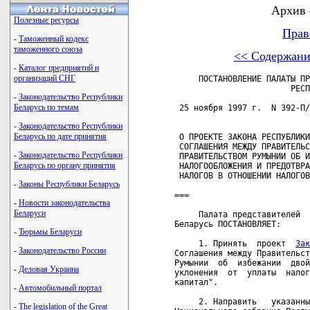
Архив 
Полезные ресурсы
Прав
-
Таможенный кодекс
таможенного союза
<< Содержани
-
Каталог предприятий и
организаций СНГ
     ПОСТАНОВЛЕНИЕ ПАЛАТЫ ПР
                        РЕСП
-
Законодательство Республики
Беларусь по темам
 25 ноября 1997 г.  N 392-П/
-
Законодательство Республики
Беларусь по дате принятия
 О ПРОЕКТЕ ЗАКОНА РЕСПУБЛИКИ
 СОГЛАШЕНИЯ МЕЖДУ ПРАВИТЕЛЬС
-
Законодательство Республики
 ПРАВИТЕЛЬСТВОМ РУМЫНИИ ОБ И
Беларусь по органу принятия
 НАЛОГООБЛОЖЕНИЯ И ПРЕДОТВРА
 НАЛОГОВ В ОТНОШЕНИИ НАЛОГОВ
-
Законы Республики Беларусь
===

-
Новости законодательства
Беларуси
     Палата представителей  
Беларусь ПОСТАНОВЛЯЕТ:

-
Тюрьмы Беларуси
     1. Принять  проект  
Зак
-
Законодательство России
Соглашения между Правительст
Румынии  об  избежании  двой
-
Деловая Украина
уклонения  от  уплаты  налог
капитал".

-
Автомобильный портал
     2. Направить   указанны
-
The legislation of the Great