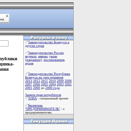
Законодательство Беларуси и
других стран
Законодательство России
кодексы
,
законы
,
указы
спублики
(изьранное)
,
постановления
,
ощника-
архив
ания
Законодательство Республики
Беларусь по дате принятия
:
2013
2012
2011
2010
2009
2008
2007
2006
2005
2004
2003
2002
2001
2000
до
2000 года
Защита прав потребителя
ЗОНА
- специальный проект
Бюллетень
"ПРЕДПРИНИМАТЕЛЬ"
- о
предпринимателях.