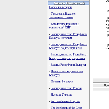
СО
Полезные ресурсы
  
Бе
-
Таможенный кодекс
  
таможенного союза
пр
19
-
Каталог предприятий и
На
организаций СНГ
по
со
-
Законодательство Республики
пр
Беларусь по темам
  
-
Законодательство Республики
Пр
Беларусь по дате принятия
На
-
Законодательство Республики
Беларусь по органу принятия
-
Законы Республики Беларусь
-
Новости законодательства
Беларуси
карта новых
-
Тюрьмы Беларуси
При 
-
Законодательство России
-
Деловая Украина
-
Автомобильный портал
-
The legislation of the Great