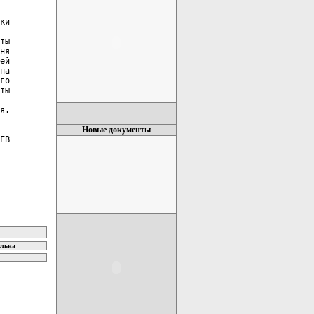
ки

ты

ня

ей

на

го

ты

я.

Новые документы
ЕВ

ельна