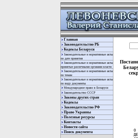
Главная
Законодательство РБ
Кодексы Беларуси
Законодательные и нормативные акты
по дате принятия
Постано
Законодательные и нормативные акты
Белару
принятые различными органами власти
Законодательные и нормативные акты
сек
по темам
Законодательные и нормативные акты
по виду документы
Международное право в Беларуси
Законодательство СССР
Законы других стран
Кодексы
Законодательство РФ
Право Украины
  
Полезные ресурсы
  
  
Контакты
Новости сайта
О 
Поиск документа
ДЕ