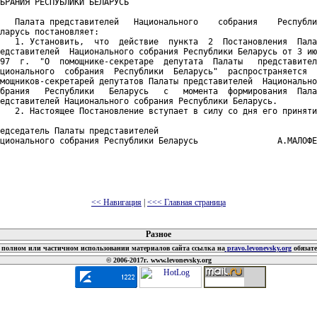
БРАНИЯ РЕСПУБЛИКИ БЕЛАРУСЬ

   Палата представителей   Национального    собрания    Республи
ларусь постановляет:

   1. Установить,  что  действие  пункта  2  Постановления  Пала
едставителей  Национального собрания Республики Беларусь от 3 ию
97  г.  "О  помощнике-секретаре  депутата  Палаты   представител
ционального  собрания  Республики  Беларусь"  распространяется  
мощников-секретарей депутатов Палаты представителей  Национально
брания   Республики   Беларусь   с   момента  формирования  Пала
едставителей Национального собрания Республики Беларусь.

   2. Настоящее Постановление вступает в силу со дня его приняти
едседатель Палаты представителей

ционального собрания Республики Беларусь                А.МАЛОФЕ
<< Навигация
|
<<< Главная страница
 документов
Разное
полном или частичном использовании материалов сайта ссылка на
pravo.levonevsky.org
обязат
© 2006-2017г. www.levonevsky.org