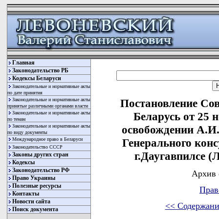
Главная
Законодательство РБ
Кодексы Беларуси
Законодательные и нормативные акты
по дате принятия
Законодательные и нормативные акты
Постановление Со
принятые различными органами власти
Законодательные и нормативные акты
Беларусь от 25 
по темам
Законодательные и нормативные акты
освобождении А.И
по виду документы
Международное право в Беларуси
Генерального конс
Законодательство СССР
г.Даугавпилсе (
Законы других стран
Кодексы
Законодательство РФ
Архив 
Право Украины
Полезные ресурсы
Прав
Контакты
Новости сайта
<< Содержани
Поиск документа