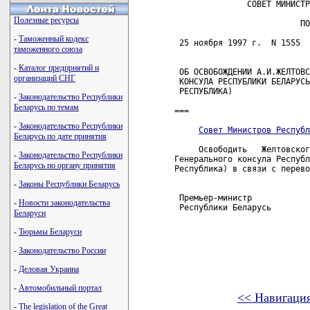
               СОВЕТ МИНИСТР
Полезные ресурсы
                          ПО
-
Таможенный кодекс
 25 ноября 1997 г.  N 1555  
таможенного союза
-
Каталог предприятий и
 ОБ ОСВОБОЖДЕНИИ А.И.ЖЕЛТОВС
организаций СНГ
 КОНСУЛА РЕСПУБЛИКИ БЕЛАРУСЬ
 РЕСПУБЛИКА)

-
Законодательство Республики
Беларусь по темам
===

-
Законодательство Республики
Совет Министров Республ
Беларусь по дате принятия
     Освободить   Желтовског
-
Законодательство Республики
Генерального консула Республ
Беларусь по органу принятия
Республика) в связи с перево
-
Законы Республики Беларусь
 Премьер-министр

-
Новости законодательства
 Республики Беларусь        
Беларуси
-
Тюрьмы Беларуси
-
Законодательство России
-
Деловая Украина
-
Автомобильный портал
<< Навигаци
-
The legislation of the Great