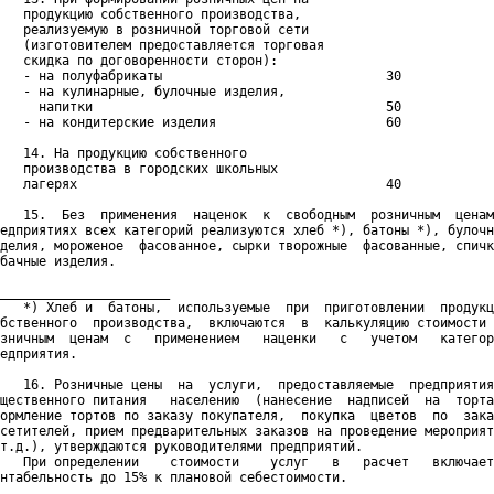
   продукцию собственного производства,

   реализуемую в розничной торговой сети

   (изготовителем предоставляется торговая

   скидка по договоренности сторон):

   - на полуфабрикаты                             30

   - на кулинарные, булочные изделия,

     напитки                                      50

   - на кондитерские изделия                      60

   14. На продукцию собственного

   производства в городских школьных

   лагерях                                        40

   15.  Без  применения  наценок  к  свободным  розничным  ценам
едприятиях всех категорий реализуются хлеб *), батоны *), булочн
делия, мороженое  фасованное, сырки творожные  фасованные, спичк
бачные изделия.

______________________

   *) Хлеб и  батоны,  используемые  при  приготовлении  продукц
бственного  производства,  включаются  в  калькуляцию стоимости 
зничным  ценам  с   применением   наценки   с   учетом   категор
едприятия.

   16. Розничные цены  на  услуги,  предоставляемые  предприятия
щественного питания   населению  (нанесение  надписей  на  торта
ормление тортов по заказу покупателя,  покупка  цветов  по  зака
сетителей, прием предварительных заказов на проведение мероприят
т.д.), утверждаются руководителями предприятий.

   При определении    стоимости    услуг   в   расчет   включает
нтабельность до 15% к плановой себестоимости.
