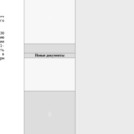
++

го

30

ию

ии

1-

ть

 в

Новые документы
рм
