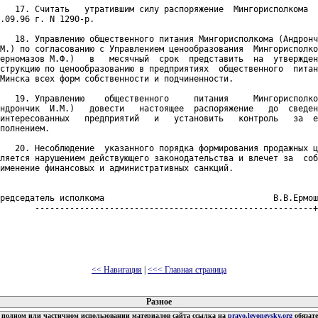
   17. Считать   утратившим силу распоряжение  Мингорисполкома  
.09.96 г. N 1290-p.

   18. Управлению общественного питания Мингорисполкома (Андронч
М.) по согласованию с Управлением ценообразования  Мингорисполко
ерномазов М.Ф.)   в   месячный  срок  представить  на  утвержден
струкцию по ценообразованию в предприятиях  общественного  питан
Минска всех форм собственности и подчиненности.

   19. Управлению    общественного     питания     Мингорисполко
ндрончик  И.М.)   довести   настоящее  распоряжение   до  сведен
интересованных   предприятий   и   установить   контроль   за  е
полнением.

   20. Несоблюдение  указанного порядка формирования продажных ц
ляется нарушением действующего законодательства и влечет за  соб
именение финансовых и административных санкций.

редседатель исполкома                                  В.В.Ермош
       --------------------------------------------------------+
<< Навигация
|
<<< Главная страница
 документов
Разное
полном или частичном использовании материалов сайта ссылка на
pravo.levonevsky.org
обязат