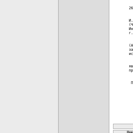
  
26
  
И.
(Ч
Ин
г.
  
(А
за
ис
  
яв
пр
 П
  
карта новых
При 