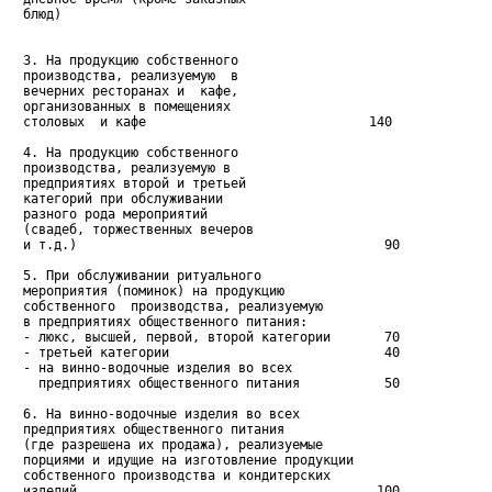
   блюд)

   3. На продукцию собственного

   производства, реализуемую  в

   вечерних ресторанах и  кафе,

   организованных в помещениях

   столовых  и кафе                             140

   4. На продукцию собственного

   производства, реализуемую в

   предприятиях второй и третьей

   категорий при обслуживании

   разного рода мероприятий

   (свадеб, торжественных вечеров

   и т.д.)                                        90

   5. При обслуживании ритуального

   мероприятия (поминок) на продукцию

   собственного  производства, реализуемую

   в предприятиях общественного питания:

   - люкс, высшей, первой, второй категории       70

   - третьей категории                            40

   - на винно-водочные изделия во всех

     предприятиях общественного питания           50

   6. На винно-водочные изделия во всех

   предприятиях общественного питания

   (где разрешена их продажа), реализуемые

   порциями и идущие на изготовление продукции

   собственного производства и кондитерских

   изделий                                       100
