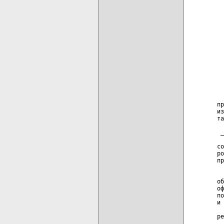
  
  
  
  
  
  
  
  
  
  
  
  
пр
из
та
 _
  
со
ро
пр
  
об
оф
по
и 
  
ре