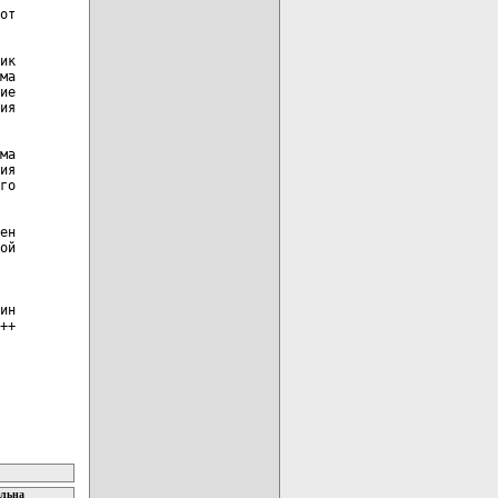
от

ик

ма

ие

ия

ма

ия

го

ен

ой

ин

++

ельна