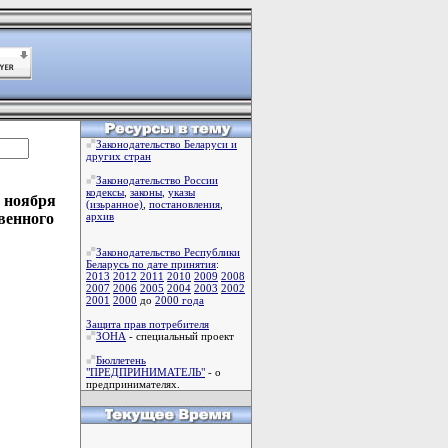
Законодательство Беларуси и
других стран
Законодательство России
кодексы
,
законы
,
указы
 ноября
(изьранное)
,
постановления
,
венного
архив
Законодательство Республики
Беларусь по дате принятия
:
2013
2012
2011
2010
2009
2008
2007
2006
2005
2004
2003
2002
2001
2000
до
2000 года
Защита прав потребителя
ЗОНА
- специальный проект
Бюллетень
"ПРЕДПРИНИМАТЕЛЬ"
- о
предпринимателях.