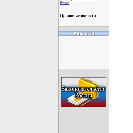
Britain
  
Правовые новости
  
  
  
  
  
  
  
  
  
  
  
  
  
  
  
  
  
  
  
  
  
  
  
  
  
  