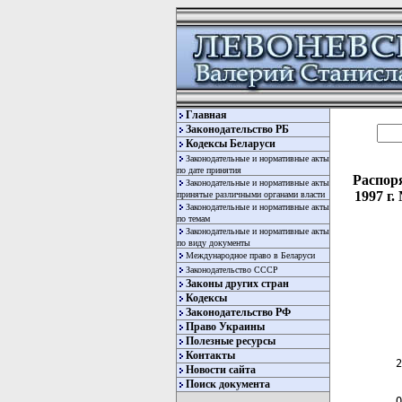
Главная
Законодательство РБ
Кодексы Беларуси
Законодательные и нормативные акты
по дате принятия
Распор
Законодательные и нормативные акты
1997 г
принятые различными органами власти
Законодательные и нормативные акты
по темам
Законодательные и нормативные акты
по виду документы
Международное право в Беларуси
Законодательство СССР
Законы других стран
Кодексы
Законодательство РФ
  
Право Украины
  
Полезные ресурсы
Контакты
 2
Новости сайта
Поиск документа
 О