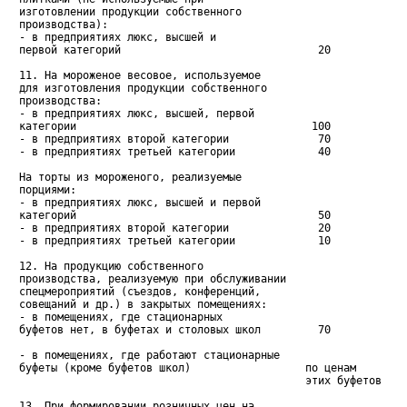
   изготовлении продукции собственного

   производства):

   - в предприятиях люкс, высшей и

   первой категорий                               20

   11. На мороженое весовое, используемое

   для изготовления продукции собственного

   производства:

   - в предприятиях люкс, высшей, первой

   категории                                     100

   - в предприятиях второй категории              70

   - в предприятиях третьей категории             40

   На торты из мороженого, реализуемые

   порциями:

   - в предприятиях люкс, высшей и первой

   категорий                                      50

   - в предприятиях второй категории              20

   - в предприятиях третьей категории             10

   12. На продукцию собственного

   производства, реализуемую при обслуживании

   спецмероприятий (съездов, конференций,

   совещаний и др.) в закрытых помещениях:

   - в помещениях, где стационарных

   буфетов нет, в буфетах и столовых школ         70

   - в помещениях, где работают стационарные

   буфеты (кроме буфетов школ)                  по ценам

                                                этих буфетов

   13. При формировании розничных цен на
