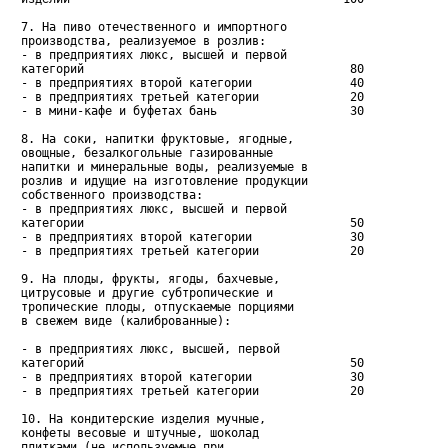
   7. На пиво отечественного и импортного

   производства, реализуемое в розлив:

   - в предприятиях люкс, высшей и первой

   категорий                                      80

   - в предприятиях второй категории              40

   - в предприятиях третьей категории             20

   - в мини-кафе и буфетах бань                   30

   8. На соки, напитки фруктовые, ягодные,

   овощные, безалкогольные газированные

   напитки и минеральные воды, реализуемые в

   розлив и идущие на изготовление продукции

   собственного производства:

   - в предприятиях люкс, высшей и первой

   категории                                      50

   - в предприятиях второй категории              30

   - в предприятиях третьей категории             20

   9. На плоды, фрукты, ягоды, бахчевые,

   цитрусовые и другие субтропические и

   тропические плоды, отпускаемые порциями

   в свежем виде (калиброванные):

   - в предприятиях люкс, высшей, первой

   категорий                                      50

   - в предприятиях второй категории              30

   - в предприятиях третьей категории             20

   10. На кондитерские изделия мучные,

   конфеты весовые и штучные, шоколад

   плитками (не используемые при
