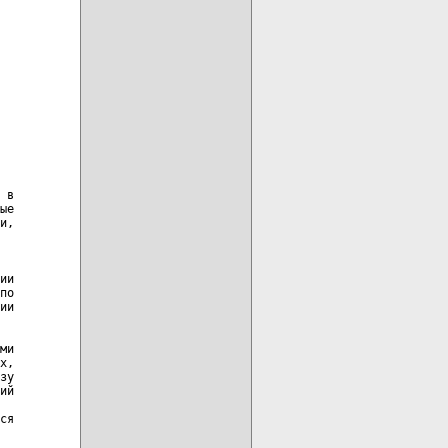
 в

ые

и,

ии

по

ии

ми

х,

зу

ий

ся
