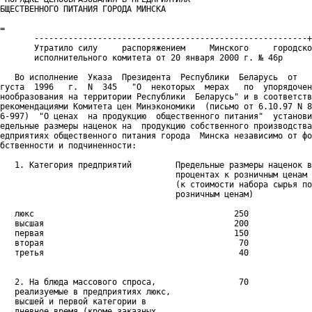
БЩЕСТВЕННОГО ПИТАНИЯ ГОРОДА МИНСКА

=

       --------------------------------------------------------+
       Утратило силу     распоряжением     Минского     городско
       исполнительного комитета от 20 января 2000 г. № 46р   

   Во исполнение  Указа  Президента  Республики  Беларусь  от   
густа  1996   г.  N  345   "О  некоторых  мерах   по  упорядочен
нообразования на территории Республики  Беларусь" и в соответств
рекомендациями Комитета цен Минэкономики  (письмо от 6.10.97 N 8
6-997)  "О ценах  на продукцию  общественного питания"  установи
едельные размеры наценок на  продукцию собственного производства
едприятиях общественного питания города  Минска независимо от фо
бственности и подчиненности:

   1. Категория предприятий         Предельные размеры наценок в

                                    процентах к розничным ценам

                                    (к стоимости набора сырья по

                                    розничным ценам)

   люкс                                         250

   высшая                                       200

   первая                                       150

   вторая                                        70

   третья                                        40

   2. На блюда массового спроса,                 70

   реализуемые в предприятиях люкс,

   высшей и первой категории в

   дневное время (кроме заказных
