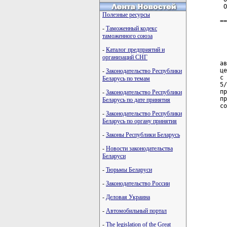
 О
Полезные ресурсы
==
  
-
Таможенный кодекс
  
таможенного союза
  
-
Каталог предприятий и
  
организаций СНГ
ав
це
-
Законодательство Республики
с 
Беларусь по темам
5/
пр
-
Законодательство Республики
пр
Беларусь по дате принятия
со
-
Законодательство Республики
  
Беларусь по органу принятия
  
  
-
Законы Республики Беларусь
  
-
Новости законодательства
  
Беларуси
  
-
Тюрьмы Беларуси
  
  
-
Законодательство России
  
-
Деловая Украина
  
-
Автомобильный портал
  
  
-
The legislation of the Great
  