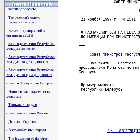
                СОВЕТ МИНИСТ
Полезные ресурсы
                           П
-
Таможенный кодекс
 21 ноября 1997 г.  N 1541  
таможенного союза
-
Каталог предприятий и
 О НАЗНАЧЕНИИ В.И.ГАЛТЕЕВА З
организаций СНГ
 ПО МИГРАЦИИ ПРИ МИНИСТЕРСТВ
-
Законодательство Республики
===

Беларусь по темам
Совет Министров Республ
-
Законодательство Республики
Беларусь по дате принятия
     Назначить    Галтеева  
председателя Комитета по миг
-
Законодательство Республики
Беларусь.

Беларусь по органу принятия
-
Законы Республики Беларусь
 Премьер-министр

 Республики Беларусь        
-
Новости законодательства
Беларуси
-
Тюрьмы Беларуси
-
Законодательство России
-
Деловая Украина
<< Навигаци
-
Автомобильный портал
-
The legislation of the Great