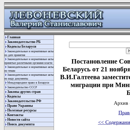
Главная
Законодательство РБ
Кодексы Беларуси
Законодательные и нормативные акты
по дате принятия
Законодательные и нормативные акты
Постановление Со
принятые различными органами власти
Законодательные и нормативные акты
Беларусь от 21 ноябр
по темам
Законодательные и нормативные акты
В.И.Галтеева заместит
по виду документы
Международное право в Беларуси
миграции при Мини
Законодательство СССР
Б
Законы других стран
Кодексы
Законодательство РФ
Архив 
Право Украины
Полезные ресурсы
Прав
Контакты
Новости сайта
<< Содержани
Поиск документа