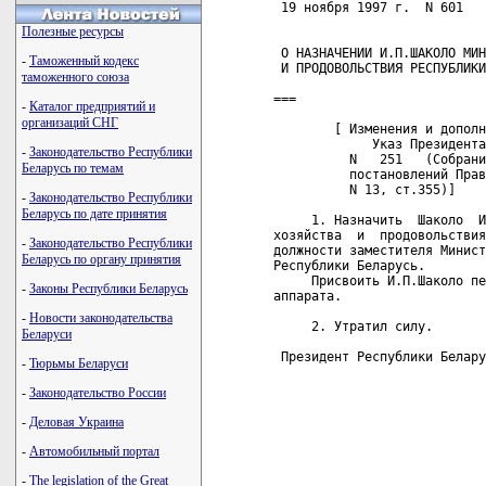
 19 ноября 1997 г.  N 601   
Полезные ресурсы
 О НАЗНАЧЕНИИ И.П.ШАКОЛО МИН
-
Таможенный кодекс
 И ПРОДОВОЛЬСТВИЯ РЕСПУБЛИКИ
таможенного союза
===

-
Каталог предприятий и
организаций СНГ
        [ Изменения и дополн
             Указ Президента
-
Законодательство Республики
          N   251   (Собрани
Беларусь по темам
          постановлений Прав
          N 13, ст.355)]

-
Законодательство Республики
Беларусь по дате принятия
     1. Назначить  Шаколо  И
хозяйства  и  продовольствия
-
Законодательство Республики
должности заместителя Минист
Беларусь по органу принятия
Республики Беларусь.

     Присвоить И.П.Шаколо пе
-
Законы Республики Беларусь
аппарата.

-
Новости законодательства
     2. Утратил силу. 

Беларуси
 Президент Республики Белару
-
Тюрьмы Беларуси
-
Законодательство России
-
Деловая Украина
-
Автомобильный портал
-
The legislation of the Great