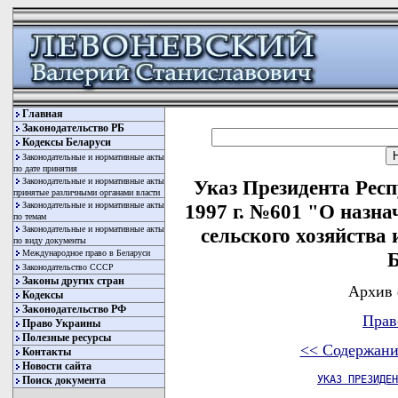
Главная
Законодательство РБ
Кодексы Беларуси
Законодательные и нормативные акты
по дате принятия
Законодательные и нормативные акты
Указ Президента Респ
принятые различными органами власти
Законодательные и нормативные акты
1997 г. №601 "О назн
по темам
Законодательные и нормативные акты
сельского хозяйства
по виду документы
Международное право в Беларуси
Б
Законодательство СССР
Законы других стран
Архив 
Кодексы
Законодательство РФ
Прав
Право Украины
Полезные ресурсы
<< Содержани
Контакты
Новости сайта
УКАЗ ПРЕЗИДЕН
Поиск документа