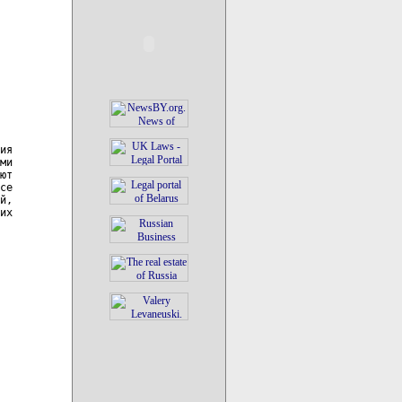
ия

ми

ют

се

й,

их
