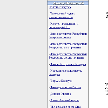
  
Полезные ресурсы
 О
-
Таможенный кодекс
 Л
таможенного союза
==
-
Каталог предприятий и
организаций СНГ
  
  
-
Законодательство Республики
  
Беларусь по темам
  
  
-
Законодательство Республики
  
Беларусь по дате принятия
  
  
-
Законодательство Республики
  
Беларусь по органу принятия
  
  
-
Законы Республики Беларусь
  
-
Новости законодательства
Беларуси
-
Тюрьмы Беларуси
  
ор
-
Законодательство России
ус
ис
-
Деловая Украина
Бе
-
Автомобильный портал
  
-
The legislation of the Great
  