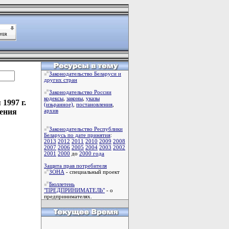
Законодательство Беларуси и
других стран
Законодательство России
кодексы
,
законы
,
указы
1997 г.
(изьранное)
,
постановления
,
чения
архив
Законодательство Республики
Беларусь по дате принятия
:
2013
2012
2011
2010
2009
2008
2007
2006
2005
2004
2003
2002
2001
2000
до
2000 года
Защита прав потребителя
ЗОНА
- специальный проект
Бюллетень
"ПРЕДПРИНИМАТЕЛЬ"
- о
предпринимателях.