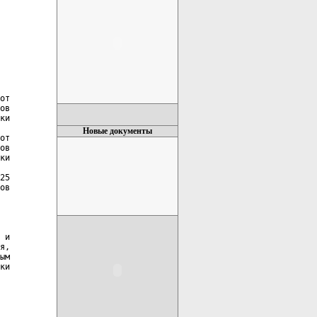
от

ов

ки

Новые документы
от

ов

ки

25

ов

 и

я,

ым

ки
