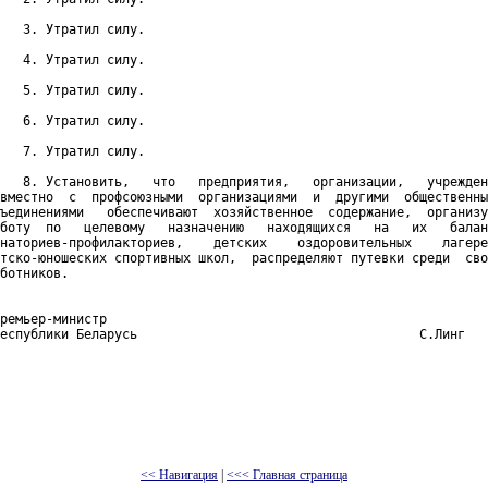
   3. Утратил силу. 

   4. Утратил силу. 

   5. Утратил силу. 

   6. Утратил силу. 

   7. Утратил силу. 

   8. Установить,   что   предприятия,   организации,   учрежден
вместно  с  профсоюзными  организациями  и  другими  общественны
ъединениями   обеспечивают  хозяйственное  содержание,  организу
боту  по   целевому   назначению   находящихся   на   их   балан
наториев-профилакториев,    детских    оздоровительных    лагере
тско-юношеских спортивных школ,  распределяют путевки среди  сво
ботников.

ремьер-министр

еспублики Беларусь                                     С.Линг

<< Навигация
|
<<< Главная страница