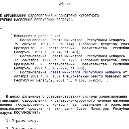
                            г.Минск

Б ОРГАНИЗАЦИИ ОЗДОРОВЛЕНИЯ И САНАТОРНО-КУРОРТНОГО

ЕЧЕНИЯ НАСЕЛЕНИЯ РЕСПУБЛИКИ БЕЛАРУСЬ

=

     [ Изменения и дополнения:

          Постановление  Совета Министров  Республики Беларусь  
       29  августа  1997  г.  N  1141  (Собрание  декретов, указ
       Президента   и   постановлений   Правительства   Республи
       Беларусь, 1997 г., N 24, ст.840);

          Постановление  Совета Министров  Республики Беларусь  
       17  сентября  1997  г.  N  1225  (Собрание декретов, указ
       Президента   и   постановлений   Правительства   Республи
       Беларусь, 1997 г., N 26-27, ст.880);

          Постановление 
Совета Министров Республики Беларусь
 от 
       октября 2001 г. N  1539 (Национальный реестр правовых акт
       Республики Беларусь, 2001 г., N 102, 5/9254). ]

   В целях дальнейшего совершенствования системы финансирования 
ганизации  оздоровления  и санаторно-курортного лечения населени
иления  государственного  контроля  за  правильным  и  эффективн
пользованием  средств  на  эти  цели  Совет  Министров  Республи
ларусь ПОСТАНОВЛЯЕТ:

   1. Утратил силу. 

   2. Утратил силу. 
