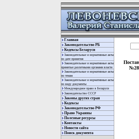
Главная
Законодательство РБ
Кодексы Беларуси
Законодательные и нормативные акты
по дате принятия
Постан
Законодательные и нормативные акты
№288
принятые различными органами власти
Законодательные и нормативные акты
по темам
Законодательные и нормативные акты
по виду документы
Международное право в Беларуси
Законодательство СССР
Законы других стран
Кодексы
Законодательство РФ
  
Право Украины
  
Полезные ресурсы
Контакты
  
Новости сайта
Поиск документа
  