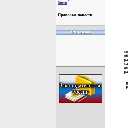
Britain
  
Правовые новости
  
  
  
  
  
со
об
ра
са
де
ра
 П
 Р