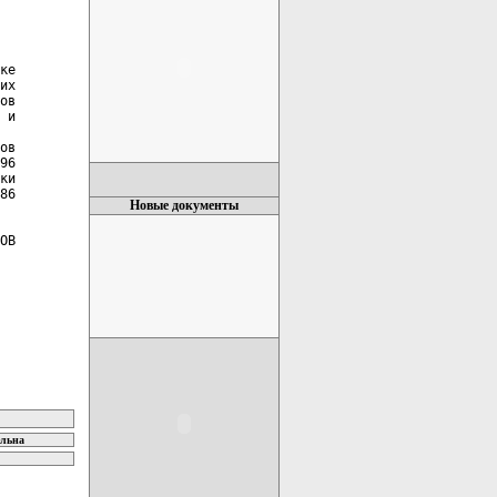
ке

их

ов

 и

ов

96

ки

86

Новые документы
ОВ

ельна