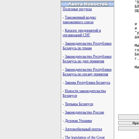
"О
БЛ
Полезные ресурсы
ОБ
-
Таможенный кодекс
  
таможенного союза
и 
и 
-
Каталог предприятий и
"у
организаций СНГ
да
  
-
Законодательство Республики
Ми
Беларусь по темам
го
Бе
-
Законодательство Республики
г.
Беларусь по дате принятия
Ми
-
Законодательство Республики
Беларусь по органу принятия
-
Законы Республики Беларусь
-
Новости законодательства
Беларуси
-
Тюрьмы Беларуси
карта новых
-
Законодательство России
-
Деловая Украина
При 
-
Автомобильный портал
-
The legislation of the Great