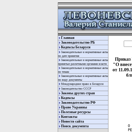
Главная
Законодательство РБ
Кодексы Беларуси
Законодательные и нормативные акты
по дате принятия
Приказ 
Законодательные и нормативные акты
"О внесе
принятые различными органами власти
Законодательные и нормативные акты
от 11.09
по темам
бл
Законодательные и нормативные акты
по виду документы
Международное право в Беларуси
Законодательство СССР
Законы других стран
Кодексы
Законодательство РФ
Право Украины
Полезные ресурсы
  
Контакты
  
Новости сайта
О 
Поиск документа
РЕ