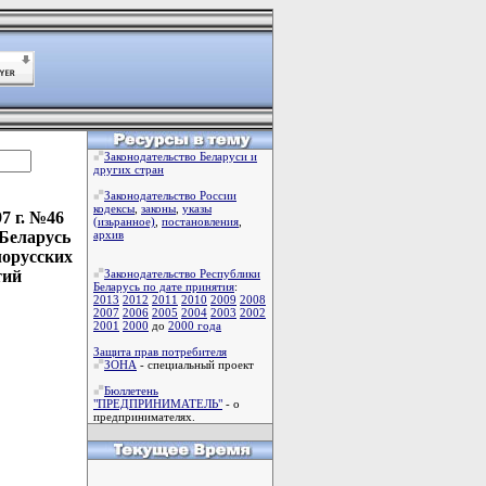
Законодательство Беларуси и
других стран
Законодательство России
кодексы
,
законы
,
указы
7 г. №46
(изьранное)
,
постановления
,
 Беларусь
архив
лорусских
тий
Законодательство Республики
Беларусь по дате принятия
:
2013
2012
2011
2010
2009
2008
2007
2006
2005
2004
2003
2002
2001
2000
до
2000 года
Защита прав потребителя
ЗОНА
- специальный проект
Бюллетень
"ПРЕДПРИНИМАТЕЛЬ"
- о
предпринимателях.