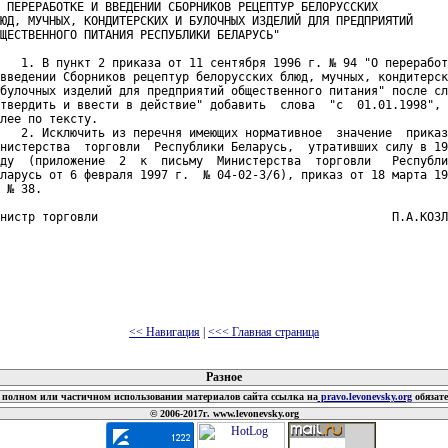
 ПЕРЕРАБОТКЕ И ВВЕДЕНИИ СБОРНИКОВ РЕЦЕПТУР БЕЛОРУССКИХ

ЮД, МУЧНЫХ, КОНДИТЕРСКИХ И БУЛОЧНЫХ ИЗДЕЛИЙ ДЛЯ ПРЕДПРИЯТИЙ

ЩЕСТВЕННОГО ПИТАНИЯ РЕСПУБЛИКИ БЕЛАРУСЬ"

   1. В пункт 2 приказа от 11 сентября 1996 г. № 94 "О переработ
введении Сборников рецептур белорусских блюд, мучных, кондитерск
булочных изделий для предприятий общественного питания" после сл
твердить и ввести в действие" добавить  слова  "с  01.01.1998", 
лее по тексту.

   2. Исключить из перечня имеющих нормативное  значение  приказ
нистерства  торговли  Республики Беларусь,  утративших силу в 19
ду  (приложение  2  к  письму  Министерства  торговли   Республи
ларусь от 6 февраля 1997 г.  № 04-02-3/6), приказ от 18 марта 19
 № 38.

нистр торговли                                          П.А.КОЗЛ
<< Навигация
|
<<< Главная страница
 документов
Разное
полном или частичном использовании материалов сайта ссылка на
pravo.levonevsky.org
обязат
© 2006-2017г. www.levonevsky.org