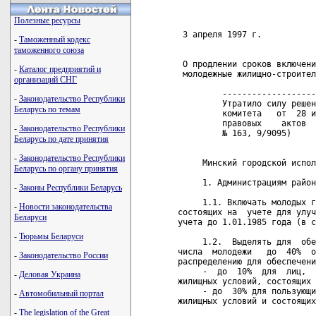
                            
Полезные ресурсы
 3 апреля 1997 г.           
-
Таможенный кодекс
таможенного союза
 О продлении сроков включени
-
Каталог предприятий и
 молодежные жилищно-строител
организаций СНГ
         -------------------
-
Законодательство Республики
         Утратило силу решен
Беларусь по темам
         комитета   от  28 и
         правовых    актов  
-
Законодательство Республики
         № 163, 9/9095)   

Беларусь по дате принятия
-
Законодательство Республики
     Минский городской испол
Беларусь по органу принятия
     1. Администрациям район
-
Законы Республики Беларусь
     1.1. Включать молодых г
-
Новости законодательства
состоящих на  учете для улуч
Беларуси
учета до 1.01.1985 года (в с
-
Тюрьмы Беларуси
     1.2.  Выделять для  обе
числа  молодежи   до  40%  о
-
Законодательство России
распределению для обеспечени
     -  до  10%  для  лиц,  
-
Деловая Украина
жилищных условий, состоящих 
     - до  30% для пользующи
-
Автомобильный портал
жилищных условий и состоящих
-
The legislation of the Great