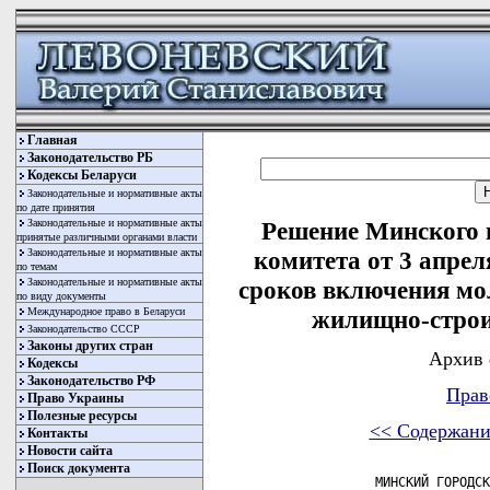
Главная
Законодательство РБ
Кодексы Беларуси
Законодательные и нормативные акты
по дате принятия
Законодательные и нормативные акты
Решение Минского 
принятые различными органами власти
Законодательные и нормативные акты
комитета от 3 апрел
по темам
Законодательные и нормативные акты
сроков включения мо
по виду документы
Международное право в Беларуси
жилищно-cтрои
Законодательство СССР
Законы других стран
Архив 
Кодексы
Законодательство РФ
Прав
Право Украины
Полезные ресурсы
<< Содержани
Контакты
Новости сайта
Поиск документа
             МИНСКИЙ ГОРОДСК