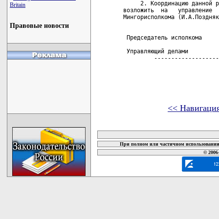
     2. Координацию данной р
Britain
возложить  на   управление  
Мингорисполкома (И.А.Поздняк
Правовые новости
 Председатель исполкома     
 Управляющий делами         
         -------------------
<< Навигаци
карта новых документов
При полном или частичном использовании 
© 2006