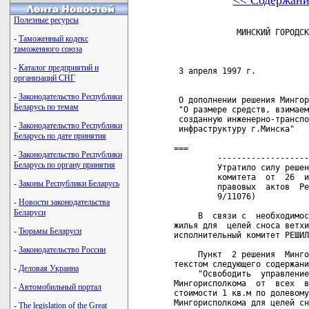
<< Содержани
Полезные ресурсы
             МИНСКИЙ ГОРОДСК
-
Таможенный кодекс
таможенного союза
                            
-
Каталог предприятий и
 3 апреля 1997 г.           
организаций СНГ
-
Законодательство Республики
 О дополнении решения Мингор
Беларусь по темам
 "О размере средств, взимаем
 созданную инженерно-транспо
-
Законодательство Республики
 инфраструктуру г.Минска"

Беларусь по дате принятия
===

-
Законодательство Республики
         -------------------
Беларусь по органу принятия
         Утратило силу решен
         комитета  от  26  и
-
Законы Республики Беларусь
         правовых  актов  Ре
         9/11076)   

-
Новости законодательства
Беларуси
     В  связи с  необходимос
жилья для  целей сноса ветхи
-
Тюрьмы Беларуси
исполнительный комитет РЕШИЛ
-
Законодательство России
     Пункт  2 решения  Минго
текстом следующего содержани
-
Деловая Украина
     "Освободить  управление
Мингорисполкома  от  всех  в
-
Автомобильный портал
стоимости 1 кв.м по долевому
Мингорисполкома для целей сн
-
The legislation of the Great