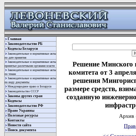
Главная
Законодательство РБ
Кодексы Беларуси
Законодательные и нормативные акты
по дате принятия
Законодательные и нормативные акты
Решение Минского 
принятые различными органами власти
Законодательные и нормативные акты
комитета от 3 апрел
по темам
Законодательные и нормативные акты
решения Мингорисп
по виду документы
Международное право в Беларуси
размере средств, взим
Законодательство СССР
созданную инженерно
Законы других стран
Кодексы
инфрастр
Законодательство РФ
Право Украины
Архив 
Полезные ресурсы
Контакты
Новости сайта
Прав
Поиск документа