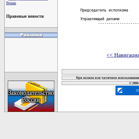
Britain
 Председатель исполкома     
Правовые новости
 Управляющий делами         
         -------------------
<< Навигаци
карта новых документов
При полном или частичном использовании 
© 2006