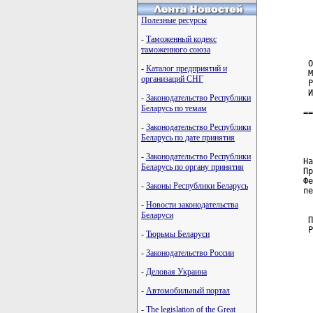
  
Полезные ресурсы
  
-
Таможенный кодекс
таможенного союза
 О
-
Каталог предприятий и
 М
организаций СНГ
 Р
 И
-
Законодательство Республики
Беларусь по темам
==
-
Законодательство Республики
Беларусь по дате принятия
  
-
Законодательство Республики
На
Беларусь по органу принятия
Пр
Фе
-
Законы Республики Беларусь
пе
-
Новости законодательства
Беларуси
 П
 Р
-
Тюрьмы Беларуси
-
Законодательство России
-
Деловая Украина
-
Автомобильный портал
-
The legislation of the Great