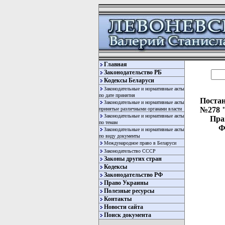
Главная
Законодательство РБ
Кодексы Беларуси
Законодательные и нормативные акты
по дате принятия
Постан
Законодательные и нормативные акты
№278 "
принятые различными органами власти
Законодательные и нормативные акты
Пра
по темам
Ф
Законодательные и нормативные акты
по виду документы
Международное право в Беларуси
Законодательство СССР
Законы других стран
Кодексы
Законодательство РФ
Право Украины
Полезные ресурсы
Контакты
  
Новости сайта
  
Поиск документа
  