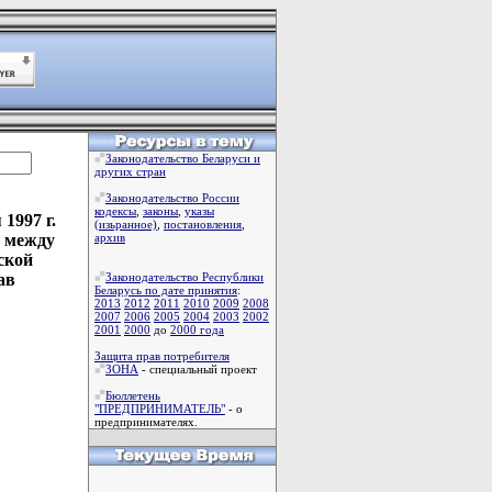
Законодательство Беларуси и
других стран
Законодательство России
кодексы
,
законы
,
указы
1997 г.
(изьранное)
,
постановления
,
я между
архив
ской
ав
Законодательство Республики
Беларусь по дате принятия
:
2013
2012
2011
2010
2009
2008
2007
2006
2005
2004
2003
2002
2001
2000
до
2000 года
Защита прав потребителя
ЗОНА
- специальный проект
Бюллетень
"ПРЕДПРИНИМАТЕЛЬ"
- о
предпринимателях.