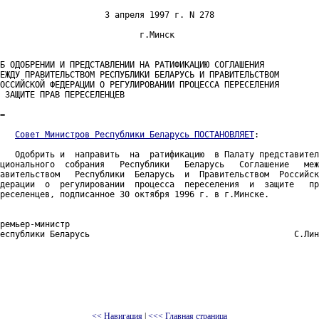
                     3 апреля 1997 г. N 278

                            г.Минск

Б ОДОБРЕНИИ И ПРЕДСТАВЛЕНИИ НА РАТИФИКАЦИЮ СОГЛАШЕНИЯ

ЕЖДУ ПРАВИТЕЛЬСТВОМ РЕСПУБЛИКИ БЕЛАРУСЬ И ПРАВИТЕЛЬСТВОМ

ОССИЙСКОЙ ФЕДЕРАЦИИ О РЕГУЛИРОВАНИИ ПРОЦЕССА ПЕРЕСЕЛЕНИЯ

 ЗАЩИТЕ ПРАВ ПЕРЕСЕЛЕНЦЕВ

=

Совет Министров Республики Беларусь ПОСТАНОВЛЯЕТ
:

   Одобрить и  направить  на  ратификацию  в Палату представител
ционального  собрания   Республики   Беларусь   Соглашение   меж
авительством   Республики  Беларусь  и  Правительством  Российск
дерации  о  регулировании  процесса  переселения  и  защите   пр
реселенцев, подписанное 30 октября 1996 г. в г.Минске.

ремьер-министр

еспублики Беларусь                                         С.Лин
<< Навигация
|
<<< Главная страница