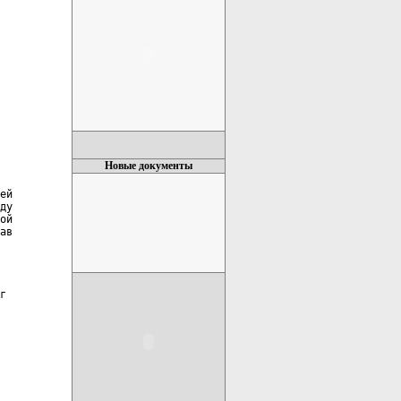
Новые документы
ей

ду

ой

ав

г
