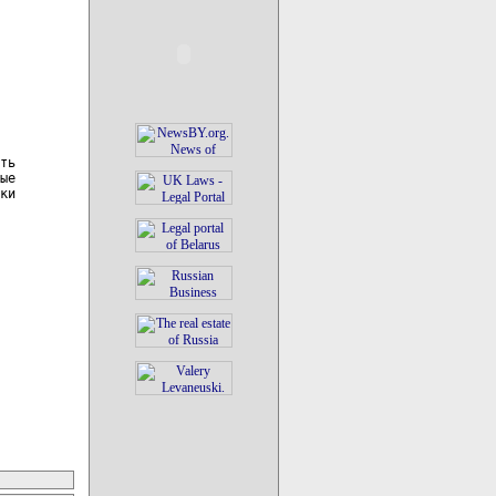
ть

ые

ки
