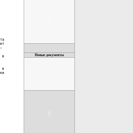
та

ет

:

Новые документы
 в

 в

ки
