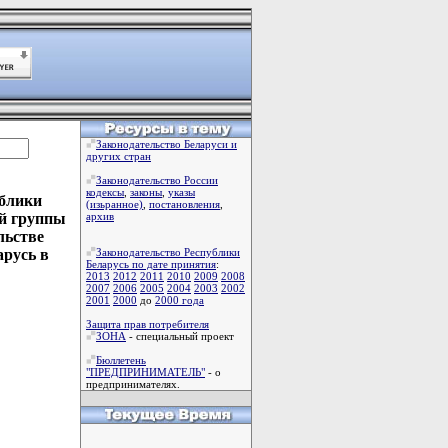
Законодательство Беларуси и
других стран
Законодательство России
кодексы
,
законы
,
указы
ублики
(изьранное)
,
постановления
,
ой группы
архив
льстве
арусь в
Законодательство Республики
Беларусь по дате принятия
:
2013
2012
2011
2010
2009
2008
2007
2006
2005
2004
2003
2002
2001
2000
до
2000 года
Защита прав потребителя
ЗОНА
- специальный проект
Бюллетень
"ПРЕДПРИНИМАТЕЛЬ"
- о
предпринимателях.