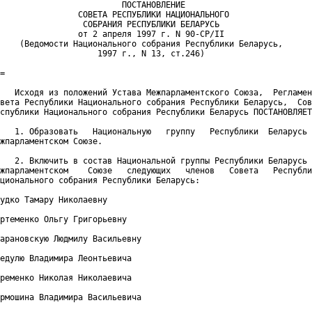
                         ПОСТАНОВЛЕНИЕ

                СОВЕТА РЕСПУБЛИКИ НАЦИОНАЛЬНОГО

                 СОБРАНИЯ РЕСПУБЛИКИ БЕЛАРУСЬ

                от 2 апреля 1997 г. N 90-СР/II

    (Ведомости Национального собрания Республики Беларусь,

                    1997 г., N 13, ст.246)

=

   Исходя из положений Устава Межпарламентского Союза,  Регламен
вета Республики Национального собрания Республики Беларусь,  Сов
спублики Национального собрания Республики Беларусь ПОСТАНОВЛЯЕТ
   1. Образовать   Национальную   группу   Республики  Беларусь 
жпарламентском Союзе.

   2. Включить в состав Национальной группы Республики Беларусь 
жпарламентском    Союзе   следующих   членов   Совета   Республи
ционального собрания Республики Беларусь:

удко Тамару Николаевну

ртеменко Ольгу Григорьевну

арановскую Людмилу Васильевну

едулю Владимира Леонтьевича

ременко Николая Николаевича

рмошина Владимира Васильевича
