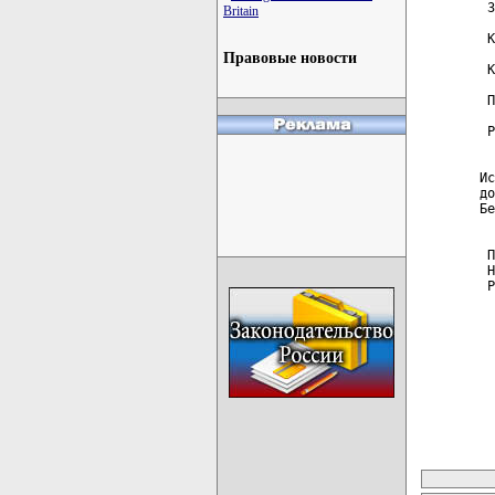
 З
Britain
 К
Правовые новости
 К
 П
 Р
  
Ис
до
Бе
 П
 Н
 Р
карта новых