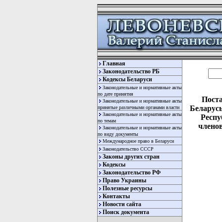
Главная
Законодательство РБ
Кодексы Беларуси
Законодательные и нормативные акты
по дате принятия
Поста
Законодательные и нормативные акты
Беларусь
принятые различными органами власти
Законодательные и нормативные акты
Респу
по темам
членов
Законодательные и нормативные акты
по виду документы
Международное право в Беларуси
Законодательство СССР
Законы других стран
Кодексы
Законодательство РФ
Право Украины
Полезные ресурсы
  
Контакты
  
Новости сайта
  
  
Поиск документа