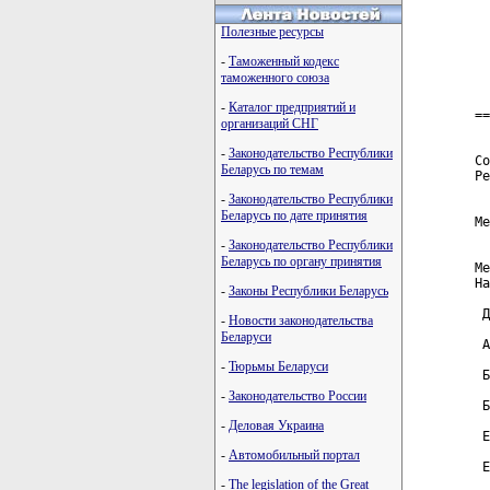
  
  
Полезные ресурсы
  
  
-
Таможенный кодекс
  
таможенного союза
  
-
Каталог предприятий и
==
организаций СНГ
  
-
Законодательство Республики
Со
Беларусь по темам
Ре
-
Законодательство Республики
  
Беларусь по дате принятия
Ме
-
Законодательство Республики
  
Беларусь по органу принятия
Ме
На
-
Законы Республики Беларусь
 Д
-
Новости законодательства
Беларуси
 А
-
Тюрьмы Беларуси
 Б
-
Законодательство России
 Б
-
Деловая Украина
 Е
-
Автомобильный портал
 Е
-
The legislation of the Great