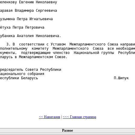
еленкову Евгению Николаевну

аравая Владимира Сергеевича

узьмина Петра Игнатьевича

ётуха Петра Петровича

убаника Анатолия Николаевича.

   3. В  соответствии с Уставом  Межпарламентского Союза направи
полнительному  комитету  Межпарламентского  Союза  все необходим
кументы,  подтверждающие членство  Национальной группы  Республи
ларусь в Межпарламентском Союзе.

редседатель Совета Республики

ационального собрания

еспублики Беларусь                                    П.Шипук

<< Навигация
|
<<< Главная страница
 документов
Разное