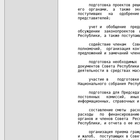
     подготовка проектов реш
его  органами,  а  также  эк
поступивших   на   одобрение
представителей;

     учет и  обобщение  пред
обсуждении  законопроектов  
Республики, а также поступаю
     содействие членам   Сов
полномочий,  организация кон
предложений и замечаний члено
     подготовка необходимых 
документов Совета Республики
деятельности в средствах масс
     участие в    подготовке
Национального собрания Респуб
     подготовка для Председа
постоянных   комиссий,  иных
информационных, справочных и 
     составление сметы  расх
расходы   по  финансированию
органов и членов Совета  Рес
Республики, и отчета о ее исп
     организация приема граж
и жалоб,  поступающих в Сове