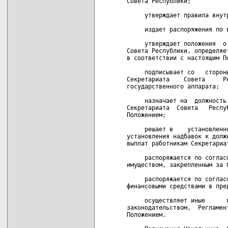
Совета Республики;

     утверждает правила внутр
     издает распоряжения по 
     утверждает положения  о
Совета Республики, определяе
в соответствии с настоящим По
     подписывает со   сторон
Секретариата    Совета     Р
государственного аппарата;

     назначает на  должность
Секретариата  Совета   Респу
Положением;

     решает в    установленн
установления надбавок к долж
выплат работникам Секретариат
     распоряжается по соглас
имуществом, закрепленным за 
     распоряжается по соглас
финансовыми средствами в пре
     осуществляет иные      
законодательством,  Регламен
Положением.
