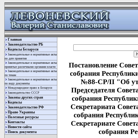
Главная
Законодательство РБ
Кодексы Беларуси
Законодательные и нормативные акты
по дате принятия
Законодательные и нормативные акты
Постановление Сове
принятые различными органами власти
Законодательные и нормативные акты
собрания Республики 
по темам
Законодательные и нормативные акты
№88-СР/II "Об у
по виду документы
Международное право в Беларуси
Председателя Совет
Законодательство СССР
собрания Республик
Законы других стран
Кодексы
Секретариата Совет
Законодательство РФ
Право Украины
собрания Республи
Полезные ресурсы
Секретариате Совет
Контакты
Новости сайта
собрания Р
Поиск документа