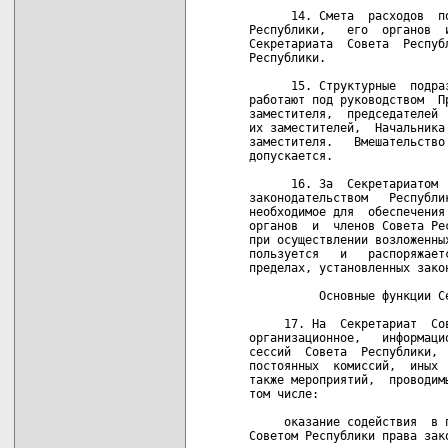
      14. Смета  расходов  п
Республики,   его  органов  
Секретариата  Совета  Респуб
Республики.

      15. Структурные  подра
работают под руководством  П
заместителя,  председателей 
их заместителей,  Начальника
заместителя.   Вмешательство
допускается.

      16. За  Секретариатом 
законодательством   Республи
необходимое для  обеспечения
органов  и  членов Совета Ре
при осуществлении возложенны
пользуется   и   распоряжает
пределах, установленных зако
          Основные функции Се
     17. На  Секретариат  Со
организационное,   информаци
сессий  Совета  Республики, 
постоянных  комиссий,  иных 
также мероприятий,  проводим
том числе:

     оказание содействия  в 
Советом Республики права зако