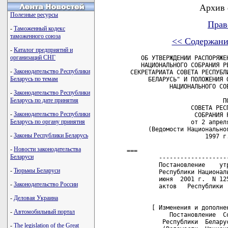
Архив 
Полезные ресурсы
Прав
-
Таможенный кодекс
таможенного союза
<< Содержани
-
Каталог предприятий и
организаций СНГ
    ОБ УТВЕРЖДЕНИИ РАСПОРЯЖЕНИЯ ПРЕДСЕДАТЕЛЯ СОВЕТА РЕСПУБЛИКИ
    НАЦИОНАЛЬНОГО СОБРАНИЯ РЕСПУБЛИКИ БЕЛАРУСЬ "ОБ ОБРАЗОВАНИИ
 СЕКРЕТАРИАТА СОВЕТА РЕСПУБЛИКИ НАЦИОНАЛЬНОГО СОБРАНИЯ РЕСПУБЛИКИ
      БЕЛАРУСЬ" И ПОЛОЖЕНИЯ О СЕКРЕТАРИАТЕ СОВЕТА РЕСПУБЛИКИ
            НАЦИОНАЛЬНОГО СОБРАНИЯ РЕСПУБЛИКИ БЕЛАРУСЬ

                           ПОСТАНОВЛЕНИЕ
                  СОВЕТА РЕСПУБЛИКИ НАЦИОНАЛЬНОГО
                   СОБРАНИЯ РЕСПУБЛИКИ БЕЛАРУСЬ
                  от 2 апреля 1997 г. N 88-СР/II
      (Ведомости Национального собрания Республики Беларусь,
                      1997 г., N 13, ст.244)

===
         --------------------------------------------------------+++
         Постановление    утратило   силу    постановлением   Совета
         Республики Национального собрания Республики Беларусь от 29
         июня  2001 г.  N 125-СР2/II  (Национальный реестр  правовых
         актов   Республики   Беларусь,   2001 г.,   N 66,   4/2547) 
         

       [ Изменения и дополнения:
            Постановление  Совета Республики  Национального собрания
          Республики  Беларусь от  2  октября  1997 г.  N 172-СР/III
          (Ведомости  Национального  собрания  Республики  Беларусь,
          1997 г., N 30, ст.577).]


     Совет Республики  Национального  собрания  Республики  Беларусь
ПОСТАНОВЛЯЕТ:

     1. Утвердить   распоряжение   Председателя   Совета  Республики
Национального  собрания  Республики Беларусь от 18 февраля 1997 года
N 5 "Об образовании  Секретариата  Совета  Республики  Национального
собрания Республики Беларусь".

     2. Утвердить  Положение  о   Секретариате   Совета   Республики
Национального собрания Республики Беларусь (прилагается).

 Председатель Совета Республики
 Национального собрания
 Республики Беларусь                                     П.ШИПУК


                                     УТВЕРЖДЕНО
                                     Постановлением Совета
                                     Республики Национального
                                     собрания Республики Беларусь
                                     2 апреля 1997 года   N 88-СР/II

                             ПОЛОЖЕНИЕ
                  о Секретариате Совета Республики
             Национального собрания Республики Беларусь

                          Общие положения

     1. Секретариат   Совета   Республики   Национального   собрания
Республики Беларусь (далее - Секретариат Совета Республики) является
рабочим органом Совета Республики Национального собрания  Республики
Беларусь (далее - Совет Республики).

     2. Основными задачами Секретариата Совета Республики являются:

     правовое, информационно-аналитическое,         организационное,
документационное и финансово-хозяйственное обеспечение  деятельности
Совета  Республики и его Президиума,  Председателя Совета Республики
Национального собрания Республики  Беларусь  (далее  -  Председатель
Совета  Республики)  и  его заместителя,  постоянных комиссий,  иных
органов и членов Совета Республики;

     правовое и организационное обеспечение согласительных процедур,
используемых  для  разрешения  возникших  разногласий  между Советом
Республики и Палатой представителей в связи  с  отклонением  Советом
Республики принятых Палатой представителей законопроектов;

     правовое и организационное обеспечение межпарламентских связей.

     3. В   своей   деятельности   работники   Секретариата   Совета
Республики   руководствуются   Конституцией   Республики   Беларусь,
законами,   другими   актами  законодательства,  Регламентом  Совета
Республики,  постановлениями Совета  Республики  и  его  Президиума,
настоящим Положением, распоряжениями Председателя Совета Республики,
распоряжениями Начальника Секретариата Совета Республики.

     4. Секретариат Совета Республики  является  юридическим  лицом,
имеет   печать  с  изображением  Государственного  герба  Республики
Беларусь и своим наименованием.

              Структура Секретариата Совета Республики

     5. Секретариат Совета Республики состоит из управлений, отделов
и других   структурных   подразделений.   Положения   о  структурных
подразделениях    Секретариата   Совета    Республики   утверждаются
Начальником Секретариата Совета Республики.
         --------------------------------------------------------+++
         Пункт  5  -  в  редакции  Постановления  Совета  Республики
         Национального  собрания  Республики  Беларусь  от 2 октября
         1997 г. N 172-СР/III

           5. Секретариат Совета Республики состоит из секретариатов
         Председателя   Совета   Республики   и   его   замести
-
Законодательство Республики
Беларусь по темам
-
Законодательство Республики
Беларусь по дате принятия
-
Законодательство Республики
Беларусь по органу принятия
-
Законы Республики Беларусь
-
Новости законодательства
Беларуси
-
Тюрьмы Беларуси
-
Законодательство России
-
Деловая Украина
-
Автомобильный портал
-
The legislation of the Great