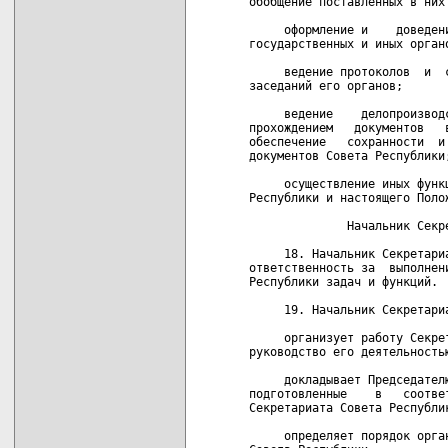
обобщение поставленных в них 
     оформление и    доведен
государственных и иных органо
     ведение протоколов  и  
заседаний его органов;

     ведение    делопроизвод
прохождением   документов   
обеспечение   сохранности  и
документов Совета Республики;
     осуществление иных функ
Республики и настоящего Полож
              Начальник Секре
     18. Начальник Секретари
ответственность за  выполнен
Республики задач и функций.

     19. Начальник Секретариа
     организует работу Секре
руководство его деятельностью
     докладывает Председател
подготовленные    в   соотве
Секретариата Совета Республик
     определяет порядок орга