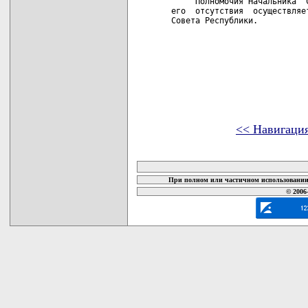
     Полномочия Начальника  
его  отсутствия  осуществляе
Совета Республики.  

<< Навигаци
карта новых документов
При полном или частичном использовании 
© 2006