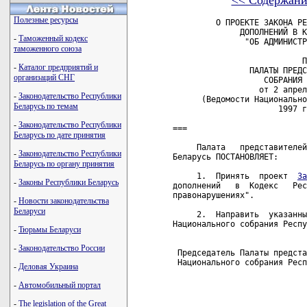
<< Содержани
Полезные ресурсы
         О ПРОЕКТЕ ЗАКОНА РЕ
              ДОПОЛНЕНИЙ В К
-
Таможенный кодекс
               "ОБ АДМИНИСТР
таможенного союза
                           П
-
Каталог предприятий и
                ПАЛАТЫ ПРЕДС
организаций СНГ
                   СОБРАНИЯ 
                  от 2 апрел
-
Законодательство Республики
      (Ведомости Национально
Беларусь по темам
                      1997 г
-
Законодательство Республики
===

Беларусь по дате принятия
     Палата   представителей
-
Законодательство Республики
Беларусь ПОСТАНОВЛЯЕТ:

Беларусь по органу принятия
     1.  Принять  проект  
За
-
Законы Республики Беларусь
дополнений   в  Кодекс   Рес
правонарушениях".

-
Новости законодательства
Беларуси
     2.  Направить  указанны
Национального собрания Респу
-
Тюрьмы Беларуси
-
Законодательство России
 Председатель Палаты предста
 Национального собрания Респ
-
Деловая Украина
-
Автомобильный портал
-
The legislation of the Great