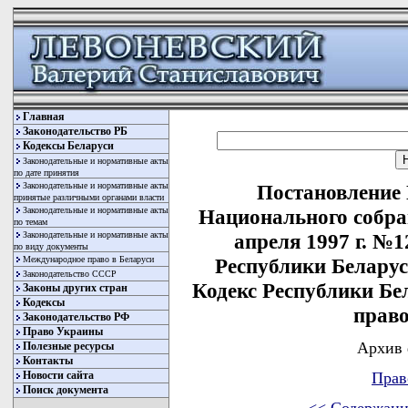
Главная
Законодательство РБ
Кодексы Беларуси
Законодательные и нормативные акты
по дате принятия
Законодательные и нормативные акты
Постановление
принятые различными органами власти
Законодательные и нормативные акты
Национального собра
по темам
Законодательные и нормативные акты
апреля 1997 г. №1
по виду документы
Международное право в Беларуси
Республики Беларус
Законодательство СССР
Кодекс Республики Б
Законы других стран
Кодексы
прав
Законодательство РФ
Право Украины
Архив 
Полезные ресурсы
Контакты
Новости сайта
Прав
Поиск документа