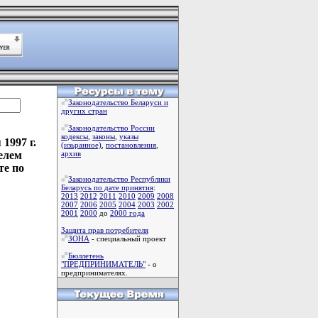
Законодательство Беларуси и
других стран
Законодательство России
кодексы
,
законы
,
указы
1997 г.
(изьранное)
,
постановления
,
елем
архив
те по
Законодательство Республики
Беларусь по дате принятия
:
2013
2012
2011
2010
2009
2008
2007
2006
2005
2004
2003
2002
2001
2000
до
2000 года
Защита прав потребителя
ЗОНА
- специальный проект
Бюллетень
"ПРЕДПРИНИМАТЕЛЬ"
- о
предпринимателях.