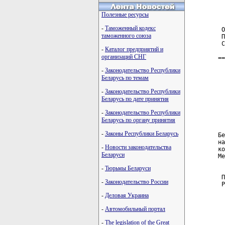
  
Полезные ресурсы
-
Таможенный кодекс
 О
таможенного союза
 П
 С
-
Каталог предприятий и
организаций СНГ
==
  
-
Законодательство Республики
Беларусь по темам
  
  
-
Законодательство Республики
  
Беларусь по дате принятия
-
Законодательство Республики
Беларусь по органу принятия
  
-
Законы Республики Беларусь
Бе
на
-
Новости законодательства
ко
Беларуси
Ме
-
Тюрьмы Беларуси
 П
-
Законодательство России
 Р
-
Деловая Украина
-
Автомобильный портал
-
The legislation of the Great