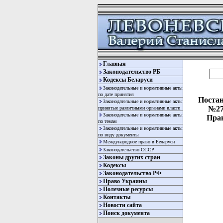
Главная
Законодательство РБ
Кодексы Беларуси
Законодательные и нормативные акты
по дате принятия
Постан
Законодательные и нормативные акты
№27
принятые различными органами власти
Законодательные и нормативные акты
Прав
по темам
Законодательные и нормативные акты
по виду документы
Международное право в Беларуси
Законодательство СССР
Законы других стран
Кодексы
Законодательство РФ
Право Украины
  
Полезные ресурсы
  
Контакты
  
Новости сайта
Поиск документа
  