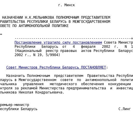
                            г. Минск

 НАЗНАЧЕНИИ Н.К.МЕЛЬНИКОВА ПОЛНОМОЧНЫМ ПРЕДСТАВИТЕЛЕМ

РАВИТЕЛЬСТВА РЕСПУБЛИКИ БЕЛАРУСЬ В МЕЖГОСУДАРСТВЕННОМ

ОВЕТЕ ПО АНТИМОНОПОЛЬНОЙ ПОЛИТИКЕ

=

       --------------------------------------------------------+
Постановление утратило силу постановлением
 Совета Министр
       Республики   Беларусь  от   4   февраля   2002  г.   N  1
       (Национальный  реестр правовых  актов Республики  Беларус
       2002 г., N 19, 5/9904)   

Совет Министров Республики Беларусь ПОСТАНОВЛЯЕТ
:

   Назначить Полномочным  представителем  Правительства Республи
ларусь в Межгосударственном  совете  по  антимонопольной  полити
чальника   управления   методического  обеспечения  конкуренции 
нтроля за рекламой Министерства предпринимательства  и  инвестиц
льникова Николая Кондратьевича.

ремьер-министр

еспублики Беларусь                                       С.Линг 