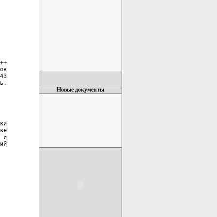
++

ов

43

ь,

Новые документы
ки

ке

 и

ий

 
