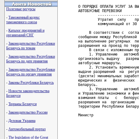
О ПОРЯДКЕ ОПЛАТЫ УСЛУГ ЗА ВЫ
Полезные ресурсы
АВТОБУСНЫЕ ПЕРЕВОЗКИ

         -------------------
-
Таможенный кодекс
         Утратил  силу    пр
таможенного союза
         коммуникаций от 30 
-
Каталог предприятий и
     В соответствии с  согла
организаций СНГ
сообщении между Республикой 
на выполнение регулярных  пе
-
Законодательство Республики
разрешения на проезд по терр
Беларусь по темам
     В связи с изложенным пр
     1. Управлению   автомоб
-
Законодательство Республики
организовать выдачу   разреш
Беларусь по дате принятия
автобусные маршруты.

     2. Установить временную
-
Законодательство Республики
выдаче разрешений  на  регул
Беларусь по органу принятия
(десяти) минимальных заработ
юридических и   физических  
-
Законы Республики Беларусь
Беларусь.

     3. Управлению   автомоб
-
Новости законодательства
и Управлению экономики и фин
Беларуси
взимания платы   с   белорус
разрешения на  организацию  
-
Тюрьмы Беларуси
территории Республики Белару
-
Законодательство России
Министр                     
-
Деловая Украина
                            
                            
-
Автомобильный портал
                            
                            
-
The legislation of the Great