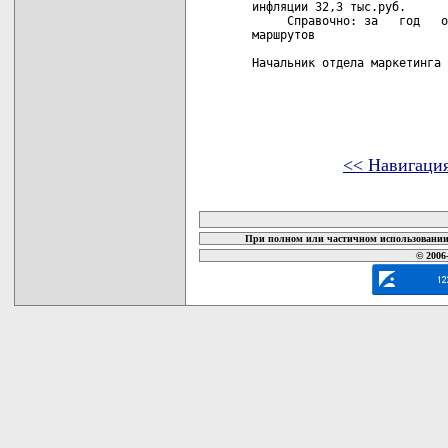
инфляции 32,3 тыс.руб.

     Справочно: за   год   о
маршрутов

Начальник отдела маркетинга 
<< Навигаци
карта новых документов
При полном или частичном использовании 
© 2006