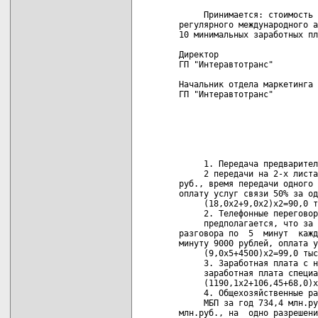
     Принимается: стоимость 
регулярного международного а
10 минимальных заработных пл
Директор

ГП "Интеравтотранс"         
Начальник отдела маркетинга

ГП "Интеравтотранс"         
                            
                            
                            
                            
     1. Передача предварител
     2 передачи на 2-х листа
руб., время передачи одного 
оплату услуг связи 50% за од
     (18,0х2+9,0х2)х2=90,0 т
     2. Телефонные переговор
     предполагается, что за 
разговора по  5  минут  кажд
минуту 9000 рублей, оплата у
     (9,0х5+4500)х2=99,0 тыс
     3. Заработная плата с н
     заработная плата специа
     (1190,1х2+106,45+68,0)х
     4. Общехозяйственные ра
     МБП за год 734,4 млн.ру
млн.руб., на  одно разрешени