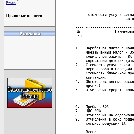
                            
Britain
                            
      стоимости услуги согла
Правовые новости
                        авто
----T-----------------------
 №  ¦              Наименова
п/п ¦                       
----+-----------------------
1.   Заработная плата с начи
     чрезвычайный налог - 35
     социальной защиты - 8%,
     содержание детских дошк
2.   Стоимость услуг связи (
     переговоров и передачи 
3.   Стоимость бланочной про
     квитанции)             
4.   Общехозяйственные расхо
     другие)                
5.   Отчисления средств поль
                            
6.   Прибыль 30%            
7.   НДС 20%                
8.   Отчисления на содержани
9.   Отчисления в фонд подде
     сельхозпродукции 1%    
     Всего                  