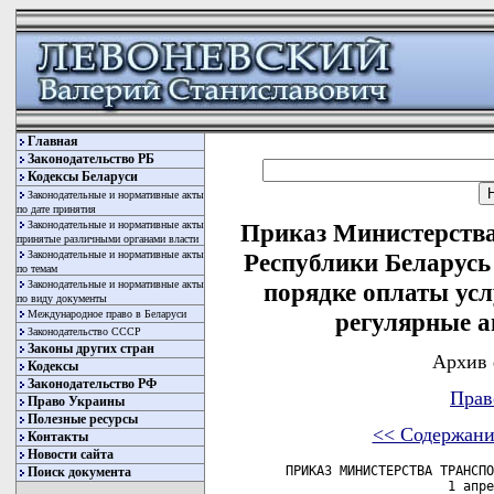
Главная
Законодательство РБ
Кодексы Беларуси
Законодательные и нормативные акты
по дате принятия
Законодательные и нормативные акты
Приказ Министерства
принятые различными органами власти
Законодательные и нормативные акты
Республики Беларусь 
по темам
Законодательные и нормативные акты
порядке оплаты усл
по виду документы
Международное право в Беларуси
регулярные а
Законодательство СССР
Законы других стран
Архив 
Кодексы
Законодательство РФ
Прав
Право Украины
Полезные ресурсы
<< Содержани
Контакты
Новости сайта
 ПРИКАЗ МИНИСТЕРСТВА ТРАНСПО
Поиск документа
                      1 апре