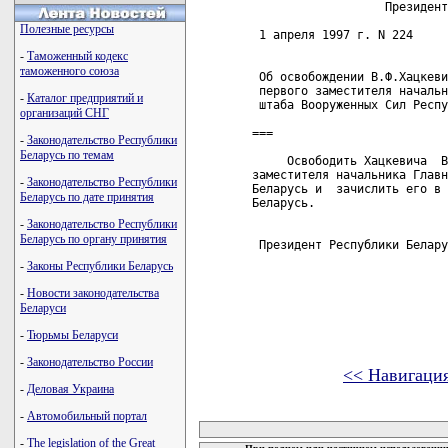
                   Президент
Полезные ресурсы
 1 апреля 1997 г. N 224     
-
Таможенный кодекс
таможенного союза
 Об освобождении В.Ф.Хацкеви
 первого заместителя начальн
-
Каталог предприятий и
 штаба Вооруженных Сил Респу
организаций СНГ
===

-
Законодательство Республики
Беларусь по темам
     Освободить Хацкевича  В
заместителя начальника Главн
-
Законодательство Республики
Беларусь и  зачислить его в 
Беларусь по дате принятия
Беларусь.

-
Законодательство Республики
Беларусь по органу принятия
 Президент Республики Белару
-
Законы Республики Беларусь
-
Новости законодательства
Беларуси
-
Тюрьмы Беларуси
-
Законодательство России
<< Навигаци
-
Деловая Украина
карта новых документов
-
Автомобильный портал
-
The legislation of the Great