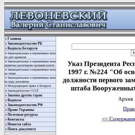
Главная
Законодательство РБ
Кодексы Беларуси
Законодательные и нормативные акты
по дате принятия
Законодательные и нормативные акты
Указ Президента Рес
принятые различными органами власти
Законодательные и нормативные акты
1997 г. №224 "Об ос
по темам
Законодательные и нормативные акты
должности первого за
по виду документы
Международное право в Беларуси
штаба Вооруженных
Законодательство СССР
Законы других стран
Архив 
Кодексы
Законодательство РФ
Прав
Право Украины
Полезные ресурсы
<< Содержани
Контакты
Новости сайта
Поиск документа
                            