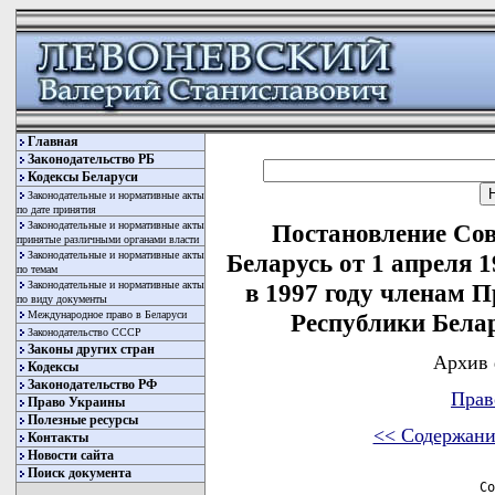
Главная
Законодательство РБ
Кодексы Беларуси
Законодательные и нормативные акты
по дате принятия
Законодательные и нормативные акты
Постановление Со
принятые различными органами власти
Законодательные и нормативные акты
Беларусь от 1 апреля 
по темам
Законодательные и нормативные акты
в 1997 году членам 
по виду документы
Международное право в Беларуси
Республики Бела
Законодательство СССР
Законы других стран
Архив 
Кодексы
Законодательство РФ
Прав
Право Украины
Полезные ресурсы
<< Содержани
Контакты
Новости сайта
Поиск документа
                          Со