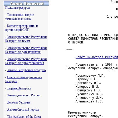
                        Респ
Полезные ресурсы
                           П
-
Таможенный кодекс
                      1 апре
таможенного союза
                            
-
Каталог предприятий и
организаций СНГ
 О ПРЕДОСТАВЛЕНИИ В 1997 ГОД
-
Законодательство Республики
 СОВЕТА МИНИСТРОВ РЕСПУБЛИКИ
Беларусь по темам
 ОТПУСКОВ

-
Законодательство Республики
===

Беларусь по дате принятия
Совет Министров Республ
-
Законодательство Республики
Беларусь по органу принятия
     Предоставить  в 1997  г
Республики Беларусь очередны
-
Законы Республики Беларусь
     Прокоповичу П.П.       
-
Новости законодательства
     Гаркуну В.Г.           
Беларуси
     Долголеву В.Б.         
     Кокореву В.И.          
-
Тюрьмы Беларуси
     Новицкому Г.В.         
     Русакевичу В.В.        
-
Законодательство России
     Антоновичу И.И.        
     Алейникову Г.С.        
-
Деловая Украина
-
Автомобильный портал
 Премьер-министр

 Республики Беларусь        
-
The legislation of the Great