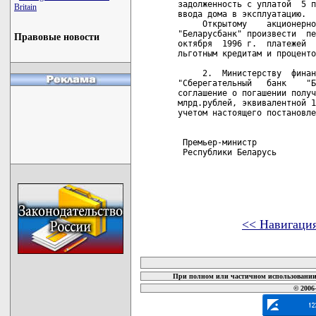
задолженность с уплатой  5 п
Britain
ввода дома в эксплуатацию.

     Открытому    акционерно
"Беларусбанк" произвести  пе
Правовые новости
октября  1996 г.  платежей  
льготным кредитам и проценто
     2.  Министерству  финан
"Сберегательный   банк    "Б
соглашение о погашении получ
млрд.рублей, эквивалентной 1
учетом настоящего постановле
 Премьер-министр

 Республики Беларусь        
<< Навигаци
карта новых документов
При полном или частичном использовании 
© 2006