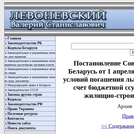
Главная
Законодательство РБ
Кодексы Беларуси
Законодательные и нормативные акты
по дате принятия
Законодательные и нормативные акты
Постановление Со
принятые различными органами власти
Законодательные и нормативные акты
Беларусь от 1 апрел
по темам
Законодательные и нормативные акты
условий погашения ль
по виду документы
Международное право в Беларуси
счет бюджетной сс
Законодательство СССР
жилищно-строи
Законы других стран
Кодексы
Законодательство РФ
Архив 
Право Украины
Полезные ресурсы
Прав
Контакты
Новости сайта
<< Содержани
Поиск документа