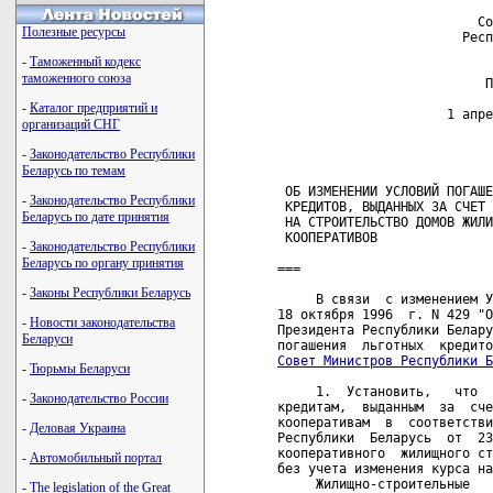
                          Со
Полезные ресурсы
                        Респ
-
Таможенный кодекс
таможенного союза
                           П
-
Каталог предприятий и
                      1 апре
организаций СНГ
                            
-
Законодательство Республики
Беларусь по темам
 ОБ ИЗМЕНЕНИИ УСЛОВИЙ ПОГАШЕ
-
Законодательство Республики
 КРЕДИТОВ, ВЫДАННЫХ ЗА СЧЕТ 
Беларусь по дате принятия
 НА СТРОИТЕЛЬСТВО ДОМОВ ЖИЛИ
 КООПЕРАТИВОВ

-
Законодательство Республики
Беларусь по органу принятия
===

-
Законы Республики Беларусь
     В связи  с изменением У
18 октября 1996  г. N 429 "О
-
Новости законодательства
Президента Республики Белару
Беларуси
Совет Министров Республики Б
-
Тюрьмы Беларуси
     1.  Установить,   что  
-
Законодательство России
кредитам,  выданным  за  сче
кооперативам  в  соответстви
-
Деловая Украина
Республики  Беларусь  от  23
кооперативного  жилищного ст
-
Автомобильный портал
без учета изменения курса на
     Жилищно-строительные   
-
The legislation of the Great