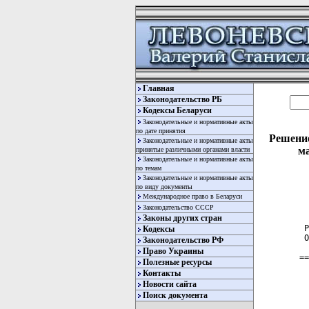
Главная
Законодательство РБ
Кодексы Беларуси
Законодательные и нормативные акты
по дате принятия
Решение
Законодательные и нормативные акты
ма
принятые различными органами власти
Законодательные и нормативные акты
по темам
Законодательные и нормативные акты
по виду документы
Международное право в Беларуси
Законодательство СССР
Законы других стран
 Р
Кодексы
 О
Законодательство РФ
Право Украины
==
Полезные ресурсы
Контакты
  
Новости сайта
Поиск документа
  