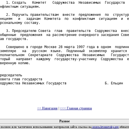
   1. Создать   Комитет   Содружества  Независимых  Государств  
нфликтным ситуациям.

   2. Поручить правительствам  внести  предложения  по  структур
нкциям   и   задачам  Комитета  по  конфликтным  ситуациям  и  е
рсональному составу.

   3. Председателю Совета  глав  правительств  Содружества  внес
общенные  предложения  на рассмотрение очередного заседания Сове
ав государств.

   Совершено в городе Москве 28 марта 1997 года в одном  подлинн
земпляре   на   русском  языке.  Подлинный  экземпляр  хранится 
полнительном  Секретариате  Содружества  Независимых   Государст
торый   направит  каждому  государству-участнику  Содружества  е
веренную копию.

редседатель

овета глав государств

одружества Независимых Государств                   Б. Ельцин

<< Навигация
|
<<< Главная страница
 документов
Разное
полном или частичном использовании материалов сайта ссылка на
pravo.levonevsky.org
обязат