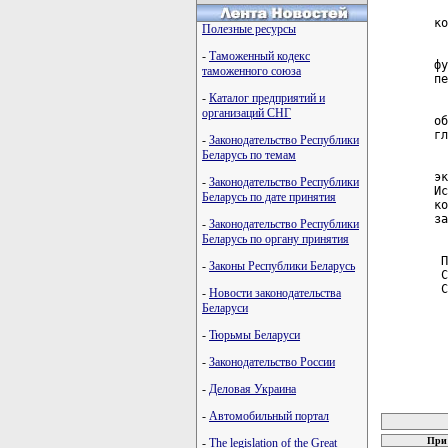
  
ко
Полезные ресурсы
  
-
Таможенный кодекс
фу
таможенного союза
пе
-
Каталог предприятий и
  
организаций СНГ
об
гл
-
Законодательство Республики
Беларусь по темам
  
эк
-
Законодательство Республики
Ис
Беларусь по дате принятия
ко
за
-
Законодательство Республики
Беларусь по органу принятия
 П
-
Законы Республики Беларусь
 С
 С
-
Новости законодательства
Беларуси
-
Тюрьмы Беларуси
-
Законодательство России
-
Деловая Украина
карта новых
-
Автомобильный портал
При 
-
The legislation of the Great