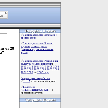
Законодательство Беларуси и
других стран
Законодательство России
кодексы
,
законы
,
указы
тв от 28
(изьранное)
,
постановления
,
ям"
архив
Законодательство Республики
Беларусь по дате принятия
:
2013
2012
2011
2010
2009
2008
2007
2006
2005
2004
2003
2002
2001
2000
до
2000 года
Защита прав потребителя
ЗОНА
- специальный проект
Бюллетень
"ПРЕДПРИНИМАТЕЛЬ"
- о
предпринимателях.