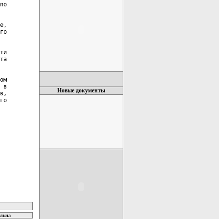
по

е,

го

ти

та

ом

 в

Новые документы
в,

го

ельна