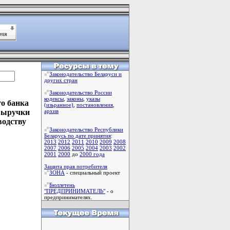
Законодательство Беларуси и
других стран
Законодательство России
кодексы
,
законы
,
указы
о банка
(изьранное)
,
постановления
,
 выручки
архив
водству
Законодательство Республики
Беларусь по дате принятия
:
2013
2012
2011
2010
2009
2008
2007
2006
2005
2004
2003
2002
2001
2000
до
2000 года
Защита прав потребителя
ЗОНА
- специальный проект
Бюллетень
"ПРЕДПРИНИМАТЕЛЬ"
- о
предпринимателях.