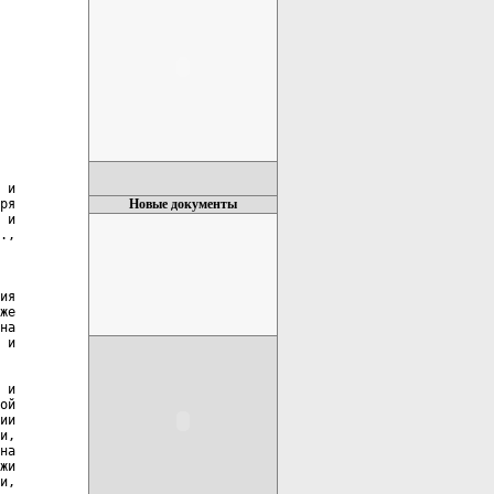
 и

ря

Новые документы
 и

.,

ия

же

на

 и

 и

ой

ии

и,

на

жи

и,
