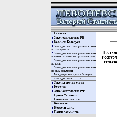
Главная
Законодательство РБ
Кодексы Беларуси
Законодательные и нормативные акты
по дате принятия
Постан
Законодательные и нормативные акты
Республ
принятые различными органами власти
Законодательные и нормативные акты
сельск
по темам
Законодательные и нормативные акты
по виду документы
Международное право в Беларуси
Законодательство СССР
Законы других стран
Кодексы
Законодательство РФ
Право Украины
Полезные ресурсы
  
  
Контакты
Новости сайта
  
Поиск документа