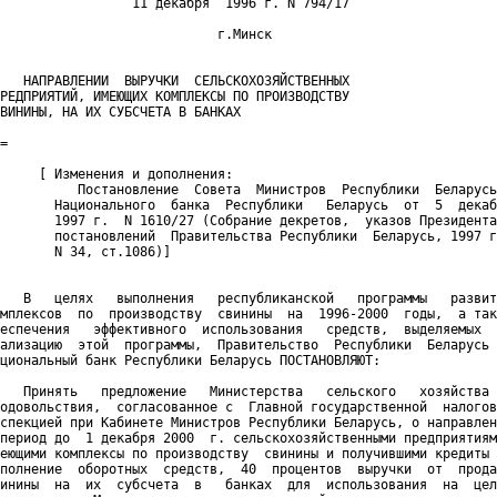
                 11 декабря  1996 г. N 794/17

                            г.Минск

   НАПРАВЛЕНИИ  ВЫРУЧКИ  СЕЛЬСКОХОЗЯЙСТВЕННЫХ

РЕДПРИЯТИЙ, ИМЕЮЩИХ КОМПЛЕКСЫ ПО ПРОИЗВОДСТВУ

ВИНИНЫ, НА ИХ СУБСЧЕТА В БАНКАХ

=

     [ Изменения и дополнения:

          Постановление  Совета  Министров  Республики  Беларусь
       Национального  банка  Республики   Беларусь  от  5  декаб
       1997 г.  N 1610/27 (Собрание декретов,  указов Президента
       постановлений  Правительства Республики  Беларусь, 1997 г
       N 34, ст.1086)]

   В   целях   выполнения   республиканской   программы   развит
мплексов  по  производству  свинины  на  1996-2000  годы,  а так
еспечения   эффективного  использования   средств,  выделяемых  
ализацию  этой  программы,  Правительство  Республики  Беларусь 
циональный банк Республики Беларусь ПОСТАНОВЛЯЮТ:

   Принять   предложение   Министерства   сельского   хозяйства 
одовольствия,  согласованное с  Главной государственной  налогов
спекцией при Кабинете Министров Республики Беларусь, о направлен
период до  1 декабря 2000  г. сельскохозяйственными предприятиям
еющими комплексы по производству  свинины и получившими кредиты 
полнение  оборотных  средств,  40  процентов  выручки  от  прода
инины  на  их  субсчета  в   банках  для  использования  на  цел