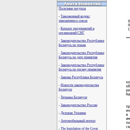
  
Полезные ресурсы
  
-
Таможенный кодекс
таможенного союза
 О
 П
-
Каталог предприятий и
 С
организаций СНГ
==
-
Законодательство Республики
Беларусь по темам
  
  
-
Законодательство Республики
  
Беларусь по дате принятия
  
  
-
Законодательство Республики
  
Беларусь по органу принятия
-
Законы Республики Беларусь
  
ко
-
Новости законодательства
об
Беларуси
ре
На
-
Тюрьмы Беларуси
  
-
Законодательство России
пр
ин
-
Деловая Украина
в 
им
-
Автомобильный портал
по
св
-
The legislation of the Great