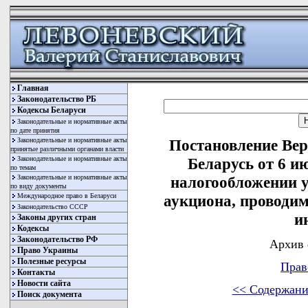
Главная
Законодательство РБ
Кодексы Беларуси
Законодательные и нормативные акты
по дате принятия
Законодательные и нормативные акты
Постановление Вер
принятые различными органами власти
Законодательные и нормативные акты
Беларусь от 6 и
по темам
Законодательные и нормативные акты
налогообложении 
по виду документы
Международное право в Беларуси
аукциона, проводи
Законодательство СССР
и
Законы других стран
Кодексы
Законодательство РФ
Архив 
Право Украины
Полезные ресурсы
Прав
Контакты
Новости сайта
<< Содержани
Поиск документа