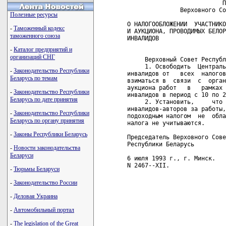
                           П
               Верховного Со
Полезные ресурсы
О НАЛОГООБЛОЖЕНИИ  УЧАСТНИКО
-
Таможенный кодекс
И АУКЦИОНА, ПРОВОДИМЫХ БЕЛОР
таможенного союза
ИНВАЛИДОВ

-
Каталог предприятий и
организаций СНГ
     Верховный Совет Республ
     1. Освободить  Централь
-
Законодательство Республики
инвалидов от   всех  налогов
Беларусь по темам
взиматься в  связи  с  орган
аукциона работ   в   рамках 
-
Законодательство Республики
инвалидов в период с 10 по 2
Беларусь по дате принятия
     2. Установить,     что 
инвалидов-авторов за работы,
-
Законодательство Республики
подоходным налогом  не  обла
Беларусь по органу принятия
налога не учитываются.

-
Законы Республики Беларусь
Председатель Верховного Сове
Республики Беларусь         
-
Новости законодательства
Беларуси
6 июля 1993 г., г. Минск.

N 2467--XII.

-
Тюрьмы Беларуси
-
Законодательство России
-
Деловая Украина
-
Автомобильный портал
-
The legislation of the Great