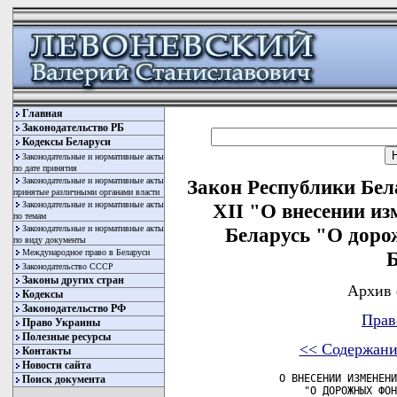
Главная
Законодательство РБ
Кодексы Беларуси
Законодательные и нормативные акты
по дате принятия
Законодательные и нормативные акты
Закон Республики Бела
принятые различными органами власти
Законодательные и нормативные акты
XII "О внесении из
по темам
Законодательные и нормативные акты
Беларусь "О доро
по виду документы
Международное право в Беларуси
Б
Законодательство СССР
Законы других стран
Архив 
Кодексы
Законодательство РФ
Прав
Право Украины
Полезные ресурсы
<< Содержани
Контакты
Новости сайта
         О ВНЕСЕНИИ ИЗМЕНЕНИ
Поиск документа
             "О ДОРОЖНЫХ ФОН