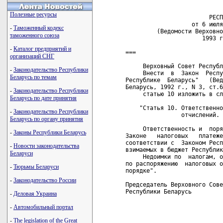
                            
Полезные ресурсы
                        РЕСП
                   от 6 июля
-
Таможенный кодекс
         (Ведомости Верховно
таможенного союза
                      1993 г
-
Каталог предприятий и
===

организаций СНГ
     Верховный Совет Республ
-
Законодательство Республики
     Внести  в  Закон  Респу
Беларусь по темам
Республике  Беларусь"   (Вед
Беларусь, 1992 г., N 3, ст.6
-
Законодательство Республики
     статью 10 изложить в сл
Беларусь по дате принятия
    "Статья 10. Ответственно
-
Законодательство Республики
                отчислений. 
Беларусь по органу принятия
     Ответственность и  поря
-
Законы Республики Беларусь
Законе   налоговых   платеже
соответствии с  Законом Респ
-
Новости законодательства
взимаемых в бюджет Республик
Беларуси
     Недоимки по  налогам, о
по распоряжению  налоговых о
-
Тюрьмы Беларуси
порядке".

-
Законодательство России
Председатель Верховного Сове
Республики Беларусь         
-
Деловая Украина
-
Автомобильный портал
-
The legislation of the Great