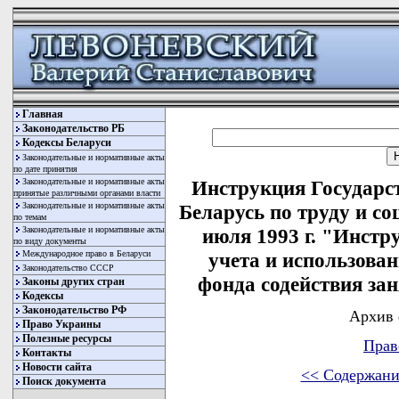
Главная
Законодательство РБ
Кодексы Беларуси
Законодательные и нормативные акты
по дате принятия
Законодательные и нормативные акты
Инструкция Государс
принятые различными органами власти
Законодательные и нормативные акты
Беларусь по труду и со
по темам
Законодательные и нормативные акты
июля 1993 г. "Инстр
по виду документы
Международное право в Беларуси
учета и использован
Законодательство СССР
фонда содействия за
Законы других стран
Кодексы
Законодательство РФ
Архив 
Право Украины
Полезные ресурсы
Прав
Контакты
Новости сайта
<< Содержани
Поиск документа