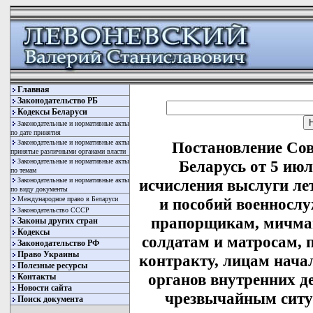
Главная
Законодательство РБ
Кодексы Беларуси
Законодательные и нормативные акты
по дате принятия
Законодательные и нормативные акты
Постановление Со
принятые различными органами власти
Законодательные и нормативные акты
Беларусь от 5 июл
по темам
Законодательные и нормативные акты
исчисления выслуги ле
по виду документы
Международное право в Беларуси
и пособий военносл
Законодательство СССР
прапорщикам, мичман
Законы других стран
Кодексы
солдатам и матросам,
Законодательство РФ
Право Украины
контракту, лицам нача
Полезные ресурсы
органов внутренних де
Контакты
Новости сайта
чрезвычайным ситу
Поиск документа