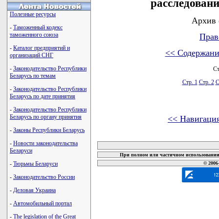
расследовани
Полезные ресурсы
Архив 
-
Таможенный кодекс
таможенного союза
Прав
-
Каталог предприятий и
<< Содержани
организаций СНГ
-
Законодательство Республики
Ст
Беларусь по темам
Стр. 1
Стр. 2
С
-
Законодательство Республики
Беларусь по дате принятия
-
Законодательство Республики
Беларусь по органу принятия
<< Навигаци
-
Законы Республики Беларусь
карта новых документов
-
Новости законодательства
Беларуси
При полном или частичном использовании 
-
Тюрьмы Беларуси
© 2006
-
Законодательство России
-
Деловая Украина
-
Автомобильный портал
-
The legislation of the Great