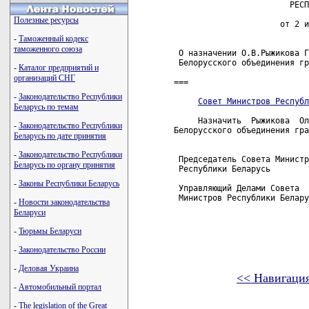
                        РЕСП
Полезные ресурсы
                      от 2 и
-
Таможенный кодекс
таможенного союза
 О назначении О.В.Рыжикова Г
 Белорусского объединения гр
-
Каталог предприятий и
организаций СНГ
===

-
Законодательство Республики
Совет Министров Республ
Беларусь по темам
     Назначить  Рыжикова  Ол
-
Законодательство Республики
Белорусского объединения гра
Беларусь по дате принятия
-
Законодательство Республики
 Председатель Совета Министр
Беларусь по органу принятия
 Республики Беларусь        
-
Законы Республики Беларусь
 Управляющий Делами Совета

 Министров Республики Белару
-
Новости законодательства
Беларуси
-
Тюрьмы Беларуси
-
Законодательство России
-
Деловая Украина
<< Навигаци
-
Автомобильный портал
карта новых документов
-
The legislation of the Great