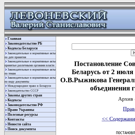
Главная
Законодательство РБ
Кодексы Беларуси
Законодательные и нормативные акты
по дате принятия
Законодательные и нормативные акты
Постановление Со
принятые различными органами власти
Законодательные и нормативные акты
Беларусь от 2 июля
по темам
Законодательные и нормативные акты
О.В.Рыжикова Генерал
по виду документы
Международное право в Беларуси
объединения 
Законодательство СССР
Законы других стран
Архив 
Кодексы
Законодательство РФ
Прав
Право Украины
Полезные ресурсы
<< Содержани
Контакты
Новости сайта
Поиск документа
                   ПОСТАНОВЛ