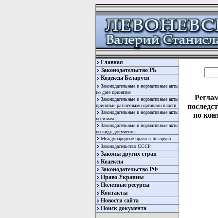
Главная
Законодательство РБ
Кодексы Беларуси
Законодательные и нормативные акты
по дате принятия
Реглам
Законодательные и нормативные акты
последс
принятые различными органами власти
Законодательные и нормативные акты
по кон
по темам
Законодательные и нормативные акты
по виду документы
Международное право в Беларуси
Законодательство СССР
Законы других стран
Кодексы
Законодательство РФ
Право Украины
Полезные ресурсы
Контакты
Новости сайта
Поиск документа