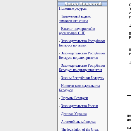
Полезные ресурсы
-
Таможенный кодекс
таможенного союза
-
Каталог предприятий и
организаций СНГ
-
Законодательство Республики
Беларусь по темам
-
Законодательство Республики
Беларусь по дате принятия
-
Законодательство Республики
Беларусь по органу принятия
-
Законы Республики Беларусь
-
Новости законодательства
Беларуси
-
Тюрьмы Беларуси
-
Законодательство России
-
Деловая Украина
-
Автомобильный портал
-
The legislation of the Great