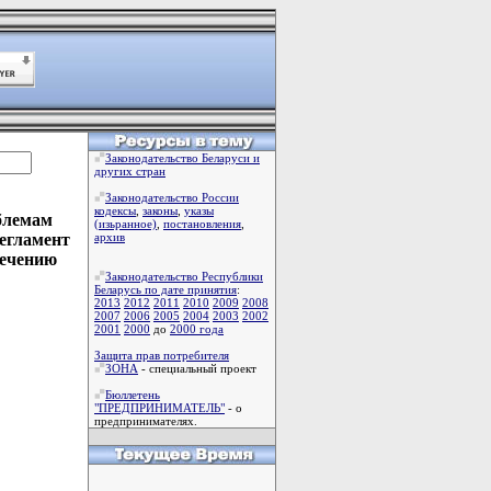
Законодательство Беларуси и
других стран
Законодательство России
кодексы
,
законы
,
указы
блемам
(изьранное)
,
постановления
,
егламент
архив
печению
Законодательство Республики
Беларусь по дате принятия
:
2013
2012
2011
2010
2009
2008
2007
2006
2005
2004
2003
2002
2001
2000
до
2000 года
Защита прав потребителя
ЗОНА
- специальный проект
Бюллетень
"ПРЕДПРИНИМАТЕЛЬ"
- о
предпринимателях.