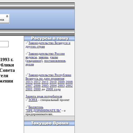
Законодательство Беларуси и
других стран
Законодательство России
кодексы
,
законы
,
указы
993 г.
(изьранное)
,
постановления
,
ублики
архив
 Совета
теля
Законодательство Республики
Беларусь по дате принятия
:
ожении
2013
2012
2011
2010
2009
2008
2007
2006
2005
2004
2003
2002
2001
2000
до
2000 года
Защита прав потребителя
ЗОНА
- специальный проект
Бюллетень
"ПРЕДПРИНИМАТЕЛЬ"
- о
предпринимателях.