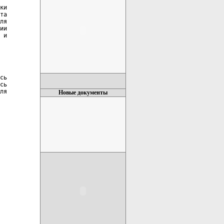
ки

та

ля

ии

 и

сь

сь

ля

Новые документы