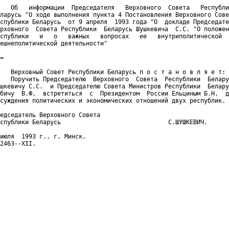
   Об   информации  Председателя   Верховного  Совета   Республи
ларусь "О ходе выполнения пункта 4 Постановления Верховного Сове
спублики Беларусь  от 9 апреля  1993 года "О  докладе Председате
рховного  Совета Республики  Беларусь Шушкевича  С.С. "О положен
спублики   и   о   важных   вопросах   ее   внутриполитической  
ешнеполитической деятельности"

=

   Верховный Совет Республики Беларусь п о с т а н о в л я е т:

   Поручить Председателю  Верховного  Совета  Республики  Белару
шкевичу С.С.  и Председателю Совета Министров Республики  Белару
бичу  В.Ф.  встретиться  с  Президентом  России Ельциным Б.Н.  д
суждения политических и экономических отношений двух республик.

едседатель Верховного Совета

спублики Беларусь                              С.ШУШКЕВИЧ.

июля  199З г., г. Минск.

246З--ХII.
