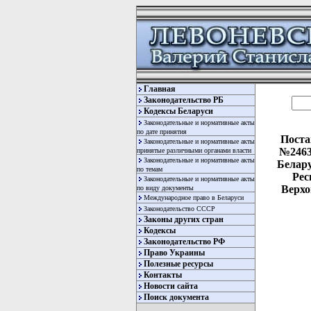
Главная
Законодательство РБ
Кодексы Беларуси
Законодательные и нормативные акты
по дате принятия
Поста
Законодательные и нормативные акты
№2463
принятые различными органами власти
Законодательные и нормативные акты
Белару
по темам
Рес
Законодательные и нормативные акты
Верхо
по виду документы
Международное право в Беларуси
Законодательство СССР
Законы других стран
Кодексы
Законодательство РФ
Право Украины
Полезные ресурсы
Контакты
Новости сайта
  
Поиск документа
  