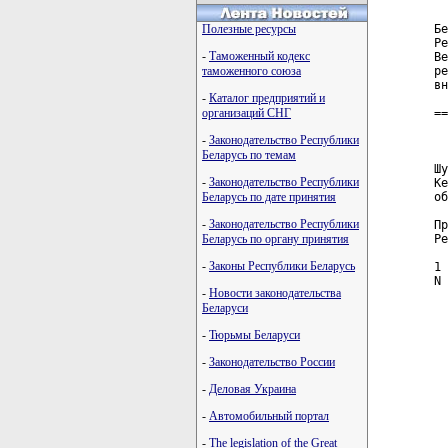
  
Полезные ресурсы
Бе
Ре
-
Таможенный кодекс
Ве
таможенного союза
ре
вн
-
Каталог предприятий и
организаций СНГ
==
-
Законодательство Республики
  
Беларусь по темам
  
Шу
-
Законодательство Республики
Ке
Беларусь по дате принятия
об
-
Законодательство Республики
Пр
Беларусь по органу принятия
Ре
-
Законы Республики Беларусь
1 
N 
-
Новости законодательства
Беларуси
-
Тюрьмы Беларуси
-
Законодательство России
-
Деловая Украина
-
Автомобильный портал
-
The legislation of the Great