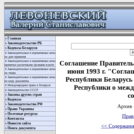
Главная
Законодательство РБ
Кодексы Беларуси
Законодательные и нормативные акты
по дате принятия
Законодательные и нормативные акты
Соглашение Правительс
принятые различными органами власти
Законодательные и нормативные акты
июня 1993 г. "Согл
по темам
Законодательные и нормативные акты
Республики Беларусь
по виду документы
Международное право в Беларуси
Республики о меж
Законодательство СССР
с
Законы других стран
Кодексы
Законодательство РФ
Архив 
Право Украины
Полезные ресурсы
Прав
Контакты
Новости сайта
<< Содержани
Поиск документа