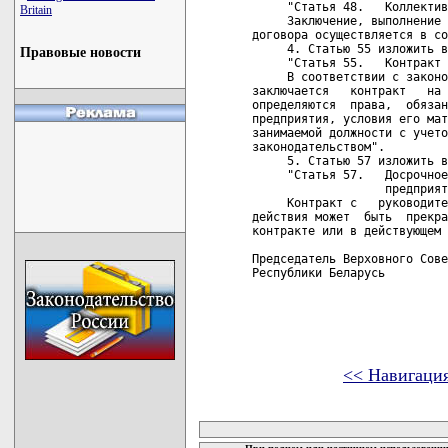
     "Статья 48.   Коллектив
Britain
     Заключение, выполнение 
договора осуществляется в со
     4. Статью 55 изложить в
Правовые новости
     "Статья 55.   Контракт 
     В соответствии с законо
заключается   контракт   на 
определяются  права,  обязан
предприятия, условия его мат
занимаемой должности с учето
законодательством".

     5. Статью 57 изложить в
     "Статья 57.   Досрочное
                   предприят
     Контракт с   руководите
действия может  быть  прекра
контракте или в действующем 
Председатель Верховного Сове
Республики Беларусь         
<< Навигаци
карта новых документов