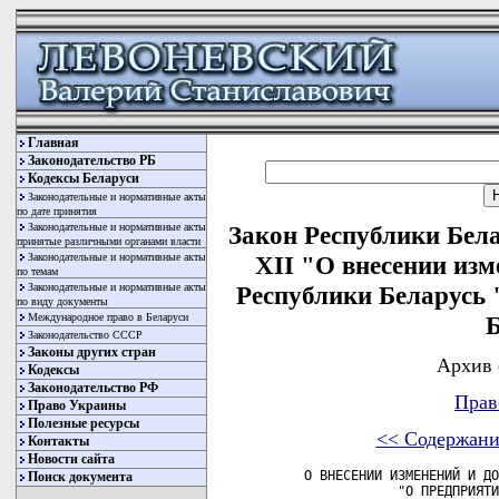
Главная
Законодательство РБ
Кодексы Беларуси
Законодательные и нормативные акты
по дате принятия
Законодательные и нормативные акты
Закон Республики Бела
принятые различными органами власти
Законодательные и нормативные акты
XII "О внесении изм
по темам
Законодательные и нормативные акты
Республики Беларусь 
по виду документы
Международное право в Беларуси
Б
Законодательство СССР
Законы других стран
Архив 
Кодексы
Законодательство РФ
Прав
Право Украины
Полезные ресурсы
<< Содержани
Контакты
Новости сайта
   О ВНЕСЕНИИ ИЗМЕНЕНИЙ И ДО
Поиск документа
               "О ПРЕДПРИЯТИ