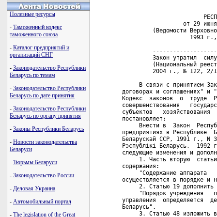
                            
Полезные ресурсы
                        РЕСП
                  от 29 июня
-
Таможенный кодекс
         (Ведомости Верховно
таможенного союза
                    1993 г.,
-
Каталог предприятий и
         -------------------
организаций СНГ
         Закон утратил  силу
         (Национальный реест
-
Законодательство Республики
         2004 г., № 122, 2/1
Беларусь по темам
     В связи с принятием Зак
-
Законодательство Республики
договорах и соглашениях" и "
Беларусь по дате принятия
Кодекс  законов  о  труде  Р
совершенствования   государс
-
Законодательство Республики
субъектов   хозяйствования  
Беларусь по органу принятия
постановляет:

     Внести в  Закон  Респуб
-
Законы Республики Беларусь
предприятиях в Республике  Б
Беларускай ССР, 1991 г., N 3
-
Новости законодательства
Рэспублiкi Беларусь,  1992 г
Беларуси
следующие изменения и дополн
     1. Часть вторую  статьи
-
Тюрьмы Беларуси
содержания:

     "Содержание аппарата   
-
Законодательство России
осуществляется в порядке и н
     2. Статью 19 дополнить 
-
Деловая Украина
     "Порядок учреждения   п
управления  определяется  де
-
Автомобильный портал
Беларусь".

     3. Статью 48 изложить в
-
The legislation of the Great