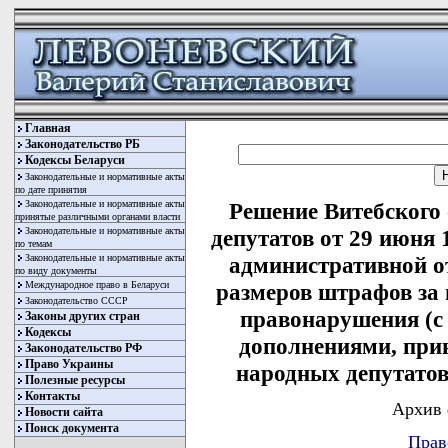
Главная
Законодательство РБ
Кодексы Беларуси
Законодательные и нормативные акты
по дате принятия
Законодательные и нормативные акты
Решение Витебского
принятые различными органами власти
Законодательные и нормативные акты
депутатов от 29 июня 
по темам
Законодательные и нормативные акты
административной о
по виду документы
Международное право в Беларуси
размеров штрафов за
Законодательство СССР
правонарушения (с
Законы других стран
Кодексы
дополнениями, при
Законодательство РФ
Право Украины
народных депутатов 
Полезные ресурсы
Контакты
Архив 
Новости сайта
Поиск документа
Прав