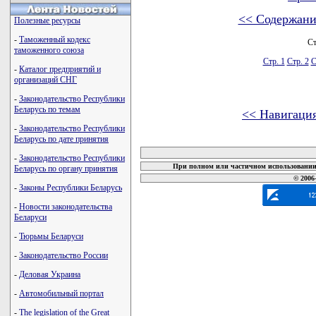
<< Содержани
Полезные ресурсы
-
Таможенный кодекс
Ст
таможенного союза
Стр. 1
Стр. 2
С
-
Каталог предприятий и
организаций СНГ
-
Законодательство Республики
Беларусь по темам
<< Навигаци
-
Законодательство Республики
карта новых документов
Беларусь по дате принятия
-
Законодательство Республики
При полном или частичном использовании 
Беларусь по органу принятия
© 2006
-
Законы Республики Беларусь
-
Новости законодательства
Беларуси
-
Тюрьмы Беларуси
-
Законодательство России
-
Деловая Украина
-
Автомобильный портал
-
The legislation of the Great