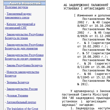
 АБ ЗАЦВЯРДЖЭННI ПАЛАЖЭННЯЎ 
Полезные ресурсы
 УСТАНОВАХ I АРГАНIЗАЦЫЯХ СI
-
Таможенный кодекс
       [ Изменения и дополне
таможенного союза
            Постановление Ми
         2002 г.  № 40 (заре
-
Каталог предприятий и
         8/8627 от 10.10.200
организаций СНГ
            Постановление Ми
         2002  г.  № 46 (зар
-
Законодательство Республики
         8/8926 от 31.12.200
Беларусь по темам
            Постановление Ми
         г.  № 3 (зарегистри
-
Законодательство Республики
         от 10.02.2003 г.);

Беларусь по дате принятия
            Постановление Ми
         г. № 57 (зарегистри
-
Законодательство Республики
         от 18.08.2003 г.);

Беларусь по органу принятия
            Постановление Ми
         г.  № 26  (зарегист
-
Законы Республики Беларусь
         8/11109 от 15.06.20
            Постановление Ми
-
Новости законодательства
         г.  № 66  (зарегист
Беларуси
         8/11845 от 15.12.20
            Постановление Ми
-
Тюрьмы Беларуси
         № 281].

-
Законодательство России
     У адпаведнасцi з Закона
пастановай Савета Мiнiстраў 
-
Деловая Украина
304 "Аб зацвярджэнi прыкладн
установах  i  арганiзацыях  
-
Автомобильный портал
адукацыi" загадваю:

     1. Зацвердзiць  наступн
-
The legislation of the Great