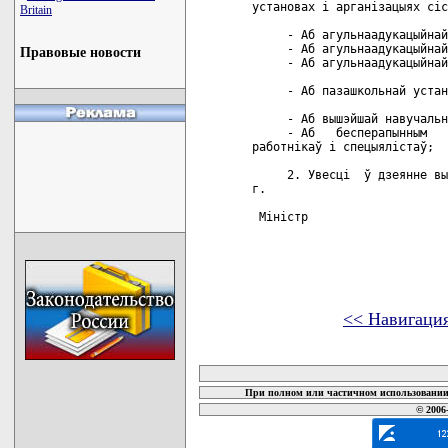
установах i арганiзацыях сiс
Britain
     - Аб агульнаадукацыйнай
     - Аб агульнаадукацыйнай
Правовые новости
     - Аб агульнаадукацыйнай
     - Аб пазашкольнай устан
     - Аб вышэйшай навучальн
     - Аб   бесперапынным   
работнiкаў i спецыялiстаў; 

     2. Увесцi  ў дзеянне вы
г.

 Мiнiстр                    
<< Навигаци
карта новых документов
При полном или частичном использовании 
© 2006