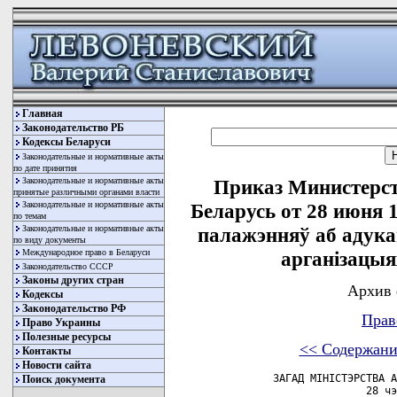
Главная
Законодательство РБ
Кодексы Беларуси
Законодательные и нормативные акты
по дате принятия
Законодательные и нормативные акты
Приказ Министерст
принятые различными органами власти
Законодательные и нормативные акты
Беларусь от 28 июня 
по темам
Законодательные и нормативные акты
палажэнняў аб адука
по виду документы
Международное право в Беларуси
арганiзацыя
Законодательство СССР
Законы других стран
Архив 
Кодексы
Законодательство РФ
Прав
Право Украины
Полезные ресурсы
<< Содержани
Контакты
Новости сайта
        ЗАГАД МIНIСТЭРСТВА А
Поиск документа
                       28 чэ