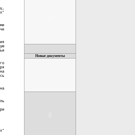
ц,

х"

ми

че

ия

ую

ьи

Новые документы
го

ря

на

сь

на

ль

ри

х"

__
