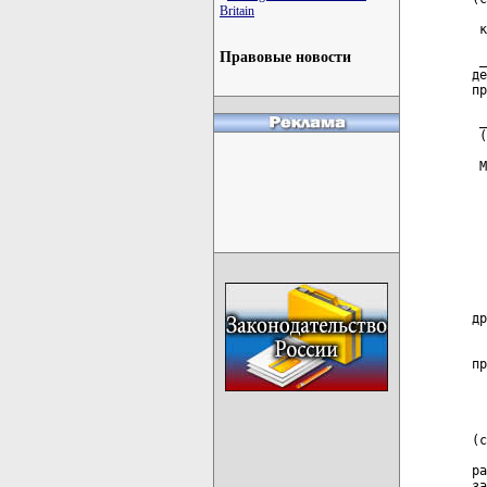
Britain
  
 к
  
Правовые новости
 _
де
пр
 _
 (
 М
  
  
  
  
  
  
  
др
  
пр
  
  
(с
  
ра
за