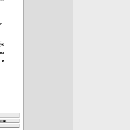
г.

;

ую

на

 и

ельна