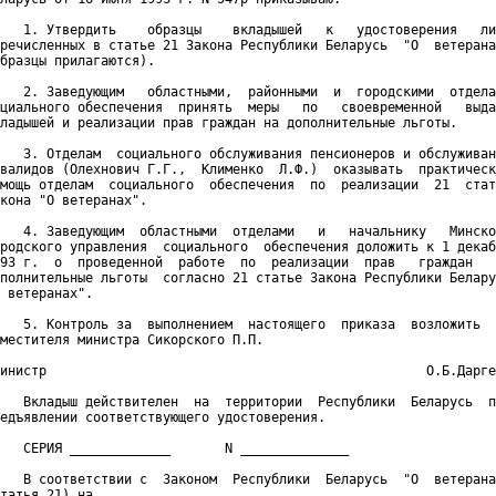
   1. Утвердить    образцы    вкладышей   к   удостоверения   ли
речисленных в статье 21 Закона Республики Беларусь  "О  ветерана
бразцы прилагаются).

   2. Заведующим   областными,  районными  и  городскими  отдела
циального обеспечения  принять  меры   по   своевременной   выда
ладышей и реализации прав граждан на дополнительные льготы.

   3. Отделам  социального обслуживания пенсионеров и обслуживан
валидов (Олехнович Г.Г.,  Клименко  Л.Ф.)  оказывать  практическ
мощь отделам  социального  обеспечения  по  реализации  21  стат
кона "О ветеранах".

   4. Заведующим  областными  отделами   и   начальнику   Минско
родского управления  социального  обеспечения доложить к 1 декаб
93 г.  о  проведенной  работе  по  реализации  прав   граждан   
полнительные льготы  согласно 21 статье Закона Республики Белару
 ветеранах".

   5. Контроль за  выполнением  настоящего  приказа  возложить  
местителя министра Сикорского П.П.

инистр                                                 О.Б.Дарге
   Вкладыш действителен  на  территории  Республики  Беларусь  п
едъявлении соответствующего удостоверения.

   СЕРИЯ _____________       N ______________

   В соответствии с  Законом  Республики  Беларусь  "О  ветерана
татья 21) на ___________________________________________________