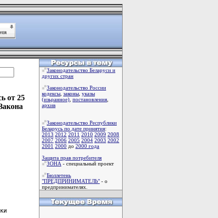
Законодательство Беларуси и
других стран
Законодательство России
кодексы
,
законы
,
указы
ь от 25
(изьранное)
,
постановления
,
 Закона
архив
Законодательство Республики
Беларусь по дате принятия
:
2013
2012
2011
2010
2009
2008
2007
2006
2005
2004
2003
2002
2001
2000
до
2000 года
Защита прав потребителя
ЗОНА
- специальный проект
Бюллетень
"ПРЕДПРИНИМАТЕЛЬ"
- о
предпринимателях.
ки
