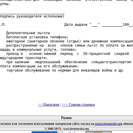
уппы.

_______________________________

подпись руководителя исполкома)

.П.                            Дата выдачи "___" __________199__
   Дополнительные льготы

   бесплатная установка телефона;

   ежегодное санитарное лечение (отдых) или денежная компенсация
   распространение на  всех  членов семьи льгот по оплате за жил
ощадь и коммунальные услуги, топливо;

   проезд в   осенне-зимний  период  с  50-процентной  скидкой  
ждугороднем транспорте;

   при наличии   медпоказаний  обеспечение  спецавтотранспортом 
плата компенсации на его обслуживание;

   торговое обслуживание по нормам для инвалидов войны и др.

<< Навигация
|
<<< Главная страница
 документов
Разное
полном или частичном использовании материалов сайта ссылка на
pravo.levonevsky.org
обязат
© 2006-2017г. www.levonevsky.org