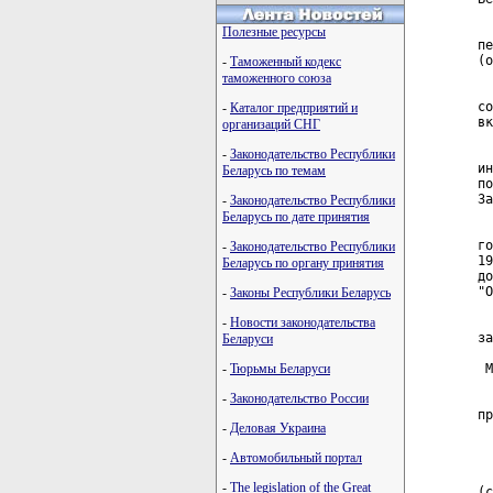
  
Полезные ресурсы
пе
(о
-
Таможенный кодекс
таможенного союза
  
со
-
Каталог предприятий и
вк
организаций СНГ
  
-
Законодательство Республики
ин
Беларусь по темам
по
За
-
Законодательство Республики
Беларусь по дате принятия
  
го
-
Законодательство Республики
19
Беларусь по органу принятия
до
"О
-
Законы Республики Беларусь
-
Новости законодательства
  
за
Беларуси
-
Тюрьмы Беларуси
 М
-
Законодательство России
  
пр
-
Деловая Украина
  
-
Автомобильный портал
  
-
The legislation of the Great
(с