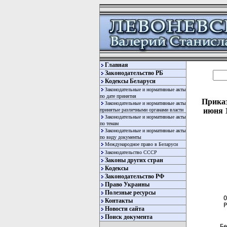
Главная
Законодательство РБ
Кодексы Беларуси
Законодательные и нормативные акты
по дате принятия
Приказ
Законодательные и нормативные акты
июня 1
принятые различными органами власти
Законодательные и нормативные акты
по темам
Законодательные и нормативные акты
по виду документы
Международное право в Беларуси
Законодательство СССР
Законы других стран
Кодексы
Законодательство РФ
  
  
Право Украины
Полезные ресурсы
 О
Контакты
 Р
Новости сайта
Поиск документа
  
Бе