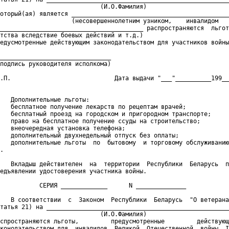
                            (И.О.Фамилия)

оторый(ая) является ____________________________________________
                    (несовершеннолетним узником,    инвалидом   
________________________________________ распространяются  льгот
тства вследствие боевых действий и т.д.)

едусмотренные действующим законодательством для участников войны
_______________________________

подпись руководителя исполкома)

.П.                             Дата выдачи "___"__________199__
   Дополнительные льготы:

   бесплатное получение лекарств по рецептам врачей;

   бесплатный проезд на городском и пригородном транспорте;

   право на бесплатное получение ссуды на строительство;

   внеочередная установка телефона;

   дополнительный двухнедельный отпуск без оплаты;

   дополнительные льготы  по  бытовому  и торговому обслуживанию
.

   Вкладыш действителен  на  территории  Республики  Беларусь  п
едъявлении удостоверения участника войны.

           СЕРИЯ _____________      N ______________

   В соответствии  с  Законом  Республики  Беларусь  "О ветерана
татья 21) на ___________________________________________________
                            (И.О.Фамилия)

спространяются льготы,         предусмотренные         действующ
конодательством для  инвалидов  Великой  Отечественной  войны  I