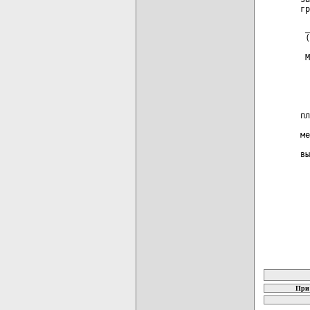
гр
 _
 (
 М
  
  
  
  
пл
  
ме
  
вы
  
карта новых
При 