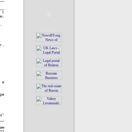
__

 с

ы,

.

г.

 и

ри

х"

__

им

II
