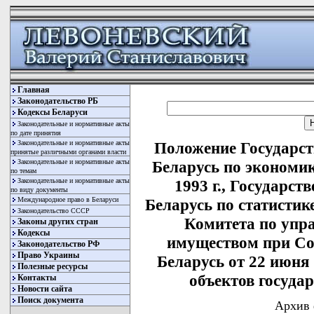
Главная
Законодательство РБ
Кодексы Беларуси
Законодательные и нормативные акты
по дате принятия
Законодательные и нормативные акты
Положение Государст
принятые различными органами власти
Законодательные и нормативные акты
Беларусь по экономи
по темам
Законодательные и нормативные акты
1993 г., Государс
по виду документы
Международное право в Беларуси
Беларусь по статистике
Законодательство СССР
Комитета по упр
Законы других стран
Кодексы
имуществом при Со
Законодательство РФ
Право Украины
Беларусь от 22 июня 
Полезные ресурсы
объектов госуда
Контакты
Новости сайта
Поиск документа
Архив 