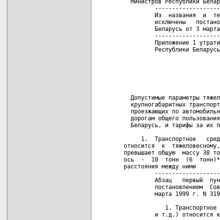
                            
                            
  Допустимые параметры тяжел
  крупногабаритных транспорт
  проезжающих по автомобильн
  дорогам общего пользования
  Беларусь, и тарифы за их п
     1.  Транспортное   сред
относится  к  тяжеловесному,
превышает общую  массу 38 то
ось  -  10  тонн  (6  тонн)*
расстояния между ними

         -------------------
         Абзац   первый  пун
         постановлением  Сов
         марта 1999 г. N 319

            1. Транспортное 
         и т.д.) относится к