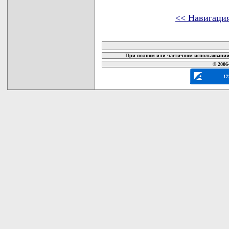
<< Навигаци
карта новых документов
При полном или частичном использовании 
© 2006