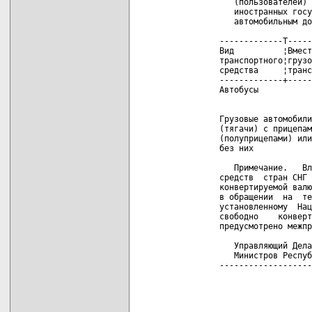
            (пользователей) 
            иностранных госу
            автомобильным до
         -------------T-----
         Вид          ¦Вмест
         транспортного¦грузо
         средства     ¦транс
         -------------+-----
         Автобусы           
                            
                            
         Грузовые автомобили
         (тягачи) с прицепам
         (полуприцепами) или
         без них

            Примечание.   Вл
         средств  стран СНГ 
         конвертируемой валю
         в обращении  на  те
         установленному  Нац
         свободно    конверт
         предусмотрено межпр
            Управляющий Дела
            Министров Респуб
         -------------------