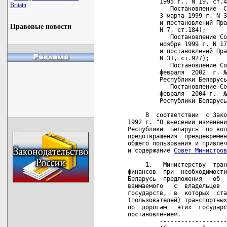
         1995 г., N 19, ст.4
Britain
            Постановление  С
         3 марта 1999 г. N 3
         и постановлений Пра
Правовые новости
         N 7, ст.184);

            Постановление Со
         ноября 1999 г. N 17
         и постановлений Пра
         N 31, ст.927);

            Постановление Со
         февраля  2002  г. №
         Республики Беларусь
            Постановление Со
         февраля  2004 г.  №
         Республики Беларусь
     В  соответствии  с Зако
1992 г. "О внесении изменени
Республики  Беларусь  по воп
предотвращения  преждевремен
общего пользования и привлеч
и содержание 
Совет Министров