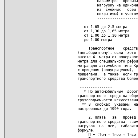
         параметров  превыша
         нагрузку на одиночн
         из  смежных   осей 
         покрытиям) с учетом
         -------------------
   от 1,65 до 2,5 метра     
   от 1,30 до 1,65 метра    
   от 1,00 до 1,30 метра    
   до 1,00 метра            
     Транспортное    средств
(негабаритному), если  хотя 
высоте 4  метра от поверхнос
метра для специального рефри
метра для автомобиля типа Кр
с прицепом (полуприцепом),  
прицепами,  а также  если гр
транспортного средства более
 ---------------

   * По автомобильным  дорог
транспортного  средства обще
грузоподъемности искусственн
  ** В  скобках  указаны  на
построенных до 1990 года.

     2. Плата   за   проезд 
транспортного средства  взим
нагрузок  на  оси,  габаритн
формуле:

     П = (Том + Тноо + Тнсо 