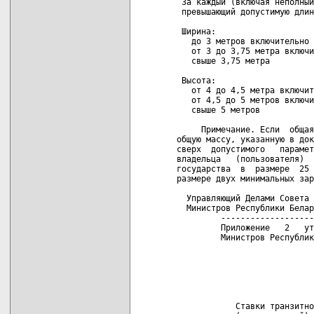
 За каждый (включая неполный
 превышающий допустимую длин
 Ширина:

   до 3 метров включительно 
   от 3 до 3,75 метра включи
   свыше 3,75 метра         
 Высота:

   от 4 до 4,5 метра включит
   от 4,5 до 5 метров включи
   свыше 5 метров           
     Примечание. Если  общая
общую массу, указанную в док
сверх  допустимого   парамет
владельца   (пользователя)  
государства  в  размере  25 
размере двух минимальных зар
  Управляющий Делами Совета

  Министров Республики Белар
         -------------------
         Приложение   2   ут
         Министров Республик
                            
                            
                            
                            
            Ставки транзитно