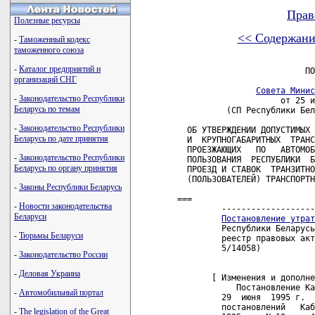
Прав
Полезные ресурсы
<< Содержани
-
Таможенный кодекс
таможенного союза
-
Каталог предприятий и
                          ПО
организаций СНГ
Совета Минис
-
Законодательство Республики
                     от 25 и
Беларусь по темам
          (СП Республики Бел
-
Законодательство Республики
  ОБ УТВЕРЖДЕНИИ ДОПУСТИМЫХ 
Беларусь по дате принятия
  И  КРУПНОГАБАРИТНЫХ  ТРАНС
  ПРОЕЗЖАЮЩИХ   ПО   АВТОМОБ
-
Законодательство Республики
  ПОЛЬЗОВАНИЯ  РЕСПУБЛИКИ  Б
Беларусь по органу принятия
  ПРОЕЗД И СТАВОК  ТРАНЗИТНО
  (ПОЛЬЗОВАТЕЛЕЙ) ТРАНСПОРТН
-
Законы Республики Беларусь
===

-
Новости законодательства
         -------------------
Беларуси
Постановление утрат
         Республики Беларусь
-
Тюрьмы Беларуси
         реестр правовых акт
         5/14058)    

-
Законодательство России
-
Деловая Украина
       [ Изменения и дополне
            Постановление Ка
-
Автомобильный портал
         29  июня  1995 г.  
         постановлений   Каб
-
The legislation of the Great