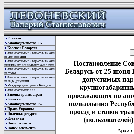
Главная
Законодательство РБ
Кодексы Беларуси
Законодательные и нормативные акты
по дате принятия
Законодательные и нормативные акты
Постановление Со
принятые различными органами власти
Законодательные и нормативные акты
Беларусь от 25 июня 
по темам
Законодательные и нормативные акты
допустимых пар
по виду документы
Международное право в Беларуси
крупногабаритны
Законодательство СССР
проезжающих по авт
Законы других стран
Кодексы
пользования Республ
Законодательство РФ
Право Украины
проезд и ставок тра
Полезные ресурсы
(пользователей
Контакты
Новости сайта
Поиск документа
Архив 