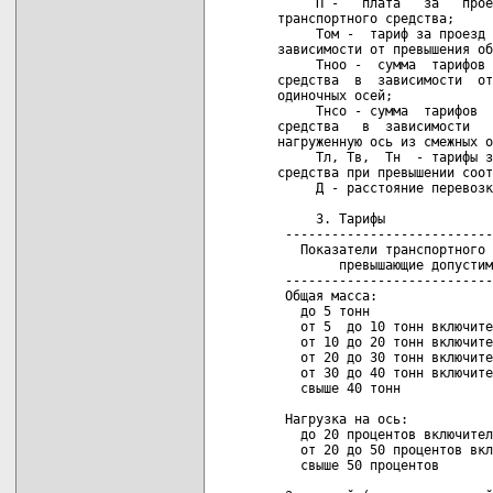
     П -   плата   за   прое
транспортного средства;

     Том -  тариф за проезд 
зависимости от превышения об
     Тноо -  сумма  тарифов 
средства  в  зависимости  от
одиночных осей;

     Тнсо - сумма  тарифов  
средства   в  зависимости   
нагруженную ось из смежных о
     Тл, Тв,  Тн  - тарифы з
средства при превышении соот
     Д - расстояние перевозк
     3. Тарифы

 ---------------------------
   Показатели транспортного 
        превышающие допустим
 ---------------------------
 Общая масса:

   до 5 тонн                
   от 5  до 10 тонн включите
   от 10 до 20 тонн включите
   от 20 до 30 тонн включите
   от 30 до 40 тонн включите
   свыше 40 тонн            
 Нагрузка на ось:

   до 20 процентов включител
   от 20 до 50 процентов вкл
   свыше 50 процентов       