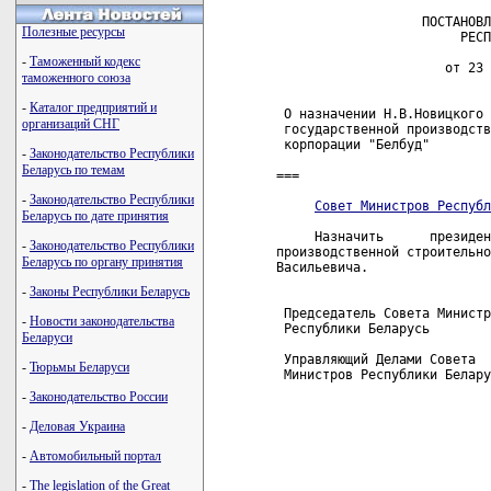
                   ПОСТАНОВЛ
Полезные ресурсы
                        РЕСП
-
Таможенный кодекс
                      от 23 
таможенного союза
-
Каталог предприятий и
 О назначении Н.В.Новицкого 
организаций СНГ
 государственной производств
 корпорации "Белбуд"

-
Законодательство Республики
Беларусь по темам
===

-
Законодательство Республики
Совет Министров Республ
Беларусь по дате принятия
     Назначить      президен
-
Законодательство Республики
производственной строительно
Беларусь по органу принятия
Васильевича.

-
Законы Республики Беларусь
 Председатель Совета Министр
-
Новости законодательства
 Республики Беларусь        
Беларуси
 Управляющий Делами Совета

-
Тюрьмы Беларуси
 Министров Республики Белару
-
Законодательство России
-
Деловая Украина
-
Автомобильный портал
-
The legislation of the Great