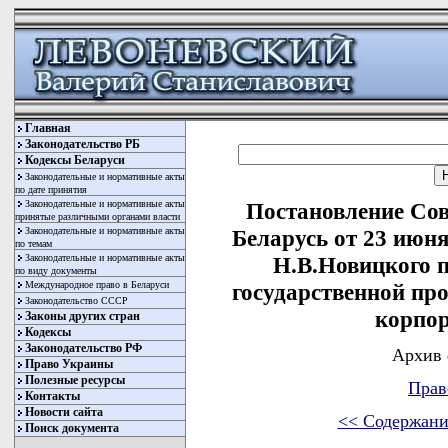
Главная
Законодательство РБ
Кодексы Беларуси
Законодательные и нормативные акты
по дате принятия
Законодательные и нормативные акты
Постановление Со
принятые различными органами власти
Законодательные и нормативные акты
Беларусь от 23 июня
по темам
Законодательные и нормативные акты
Н.В.Новицкого 
по виду документы
Международное право в Беларуси
государственной пр
Законодательство СССР
корпор
Законы других стран
Кодексы
Законодательство РФ
Архив 
Право Украины
Полезные ресурсы
Прав
Контакты
Новости сайта
<< Содержани
Поиск документа