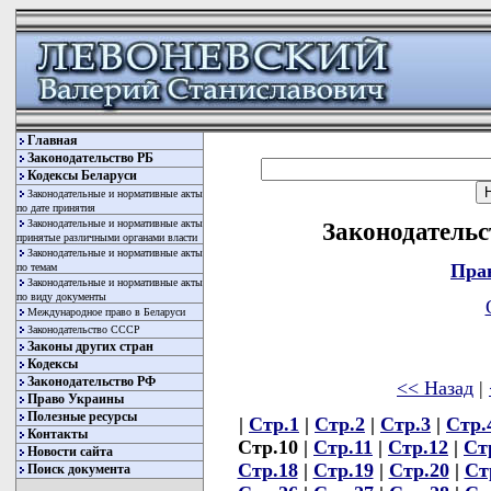
Главная
Законодательство РБ
Кодексы Беларуси
Законодательные и нормативные акты
по дате принятия
Законодательные и нормативные акты
Законодательст
принятые различными органами власти
Законодательные и нормативные акты
Пра
по темам
Законодательные и нормативные акты
по виду документы
Международное право в Беларуси
Законодательство СССР
Законы других стран
Кодексы
Законодательство РФ
<< Назад
|
Право Украины
Полезные ресурсы
|
Стр.1
|
Стр.2
|
Стр.3
|
Стр.
Контакты
Стр.10 |
Стр.11
|
Стр.12
|
Ст
Новости сайта
Стр.18
|
Стр.19
|
Стр.20
|
Ст
Поиск документа