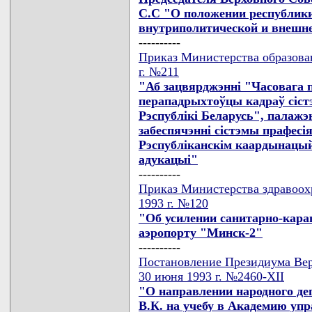
С.С "О положении республики
внутриполитической и внешн
----------
Приказ Министерства образова
г. №211
"Аб зацвярджэннi "Часовага 
перападрыхтоўцы кадраў сiст
Рэспублiкi Беларусь", палаж
забеспячэннi сiстэмы прафесi
Рэспублiканскiм каардынацый
адукацыi"
----------
Приказ Министерства здравоох
1993 г. №120
"Об усилении санитарно-кара
аэропорту "Минск-2"
----------
Постановление Президиума Вер
30 июня 1993 г. №2460-XII
"О направлении народного де
В.К. на учебу в Академию уп