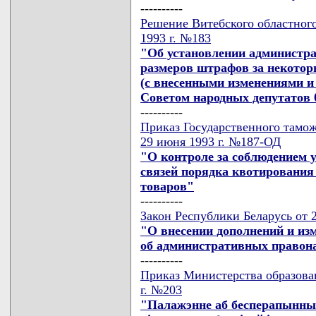
----------
Решение Витебского областного
1993 г. №183
"Об установлении администра
размеров штрафов за некото
(с внесенными изменениями 
Советом народных депутатов 05
----------
Приказ Государственного тамож
29 июня 1993 г. №187-ОД
"О контроле за соблюдением
связей порядка квотирования
товаров"
----------
Закон Республики Беларусь от 
"О внесении дополнений и из
об административных правон
----------
Приказ Министерства образова
г. №203
"Палажэнне аб бесперапынны