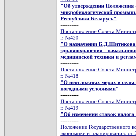
"Об утверждении Положения 
микробиологической промышл
Республики Беларусь"
----------
Постановление Совета Министр
г. №420
"О назначении Б.Д.Шитикова
здравоохранения - начальник
медицинской техники и регла
----------
Постановление Совета Министр
г. №418
"О неотложных мерах в сельс
погодными условиями"
----------
Постановление Совета Министр
г. №419
"Об изменении ставок налога 
----------
Положение Государственного к
экономике и планированию от 2