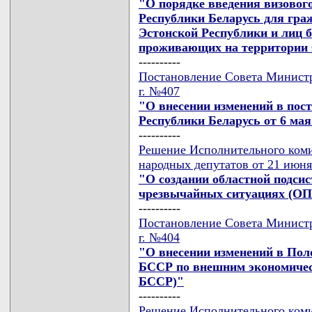
"О порядке введения визовог
Республики Беларусь для гра
Эстонской Республики и лиц б
проживающих на территории э
----------
Постановление Совета Министр
г. №407
"О внесении изменений в пос
Республики Беларусь от 6 мая 
----------
Решение Исполнительного коми
народных депутатов от 21 июня
"О создании областной подси
чрезвычайных ситуациях (О
----------
Постановление Совета Министр
г. №404
"О внесении изменений в Пол
БССР по внешним экономичес
БССР)"
----------
Решение Исполнительного коми