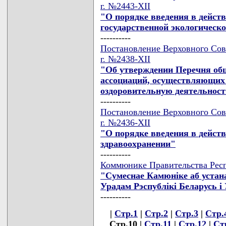
г. №2443-XII
"О порядке введения в дейст
государственной экологическо
----------
Постановление Верховного Сов
г. №2438-XII
"Об утверждении Перечня общ
ассоциаций, осуществляющих
оздоровительную деятельнос
----------
Постановление Верховного Сов
г. №2436-XII
"О порядке введения в дейст
здравоохранении"
----------
Коммюнике Правительства Респу
"Сумеснае Камюнiке аб устан
Урадам Рэспублiкi Беларусь i 
----------
|
Стр.1
|
Стр.2
|
Стр.3
|
Стр.
Стр.10 |
Стр.11
|
Стр.12
|
Ст