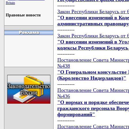
Britain
----------
Закон Республики Беларусь от 
Правовые новости
"О внесении изменений в Коде
административных правонар
----------
Закон Республики Беларусь от 
"О внесении изменений в Уго
кодексы Республики Беларусь
----------
Постановление Совета Министро
№438
"О Генеральном консульстве Р
(Королевство Нидерландов)"
----------
Постановление Совета Министро
№436
"О нормах и порядке обеспе
гражданского персонала Воор
формирований"
----------
Постановление Совета Министро