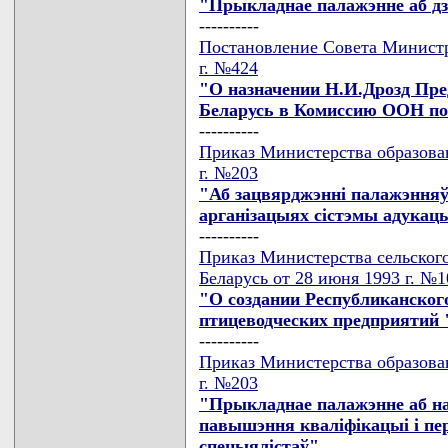
"Прыкладнае палажэнне аб дз
----------
Постановление Совета Министр
г. №424
"О назначении Н.И.Дрозд Пре
Беларусь в Комиссию ООН п
----------
Приказ Министерства образова
г. №203
"Аб зацвярджэннi палажэнняў 
арганiзацыях сiстэмы адукац
----------
Приказ Министерства сельского
Беларусь от 28 июня 1993 г. №1
"О создании Республиканског
птицеводческих предприятий
----------
Приказ Министерства образова
г. №203
"Прыкладнае палажэнне аб на
павышэння квалiфiкацыi i пе
спецыялiстаў"