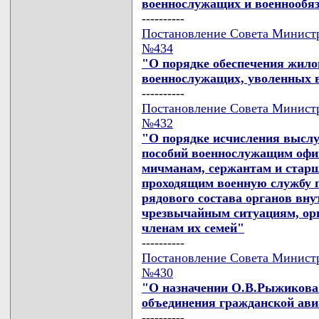
военнослужащих и военнообя
----------
Постановление Совета Министро
№434
"О порядке обеспечения жило
военнослужащих, уволенных в
----------
Постановление Совета Министро
№432
"О порядке исчисления выслу
пособий военнослужащим офиц
мичманам, сержантам и старш
проходящим военную службу п
рядового состава органов вну
чрезвычайным ситуациям, ор
членам их семей"
----------
Постановление Совета Министро
№430
"О назначении О.В.Рыжикова
объединения гражданской ав
----------