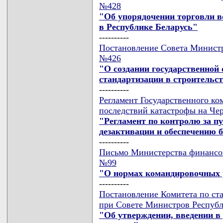
№428
"Об упорядочении торговли 
в Республике Беларусь"
----------
Постановление Совета Министро
№426
"О создании государственной
стандартизации в строительс
----------
Регламент Государственного ко
последствий катастрофы на Чер
"Регламент по контролю за п
дезактивации и обеспечению б
----------
Письмо Министерства финансов 
№99
"О нормах командировочных 
----------
Постановление Комитета по ст
при Совете Министров Республи
"Об утверждении, введении в 