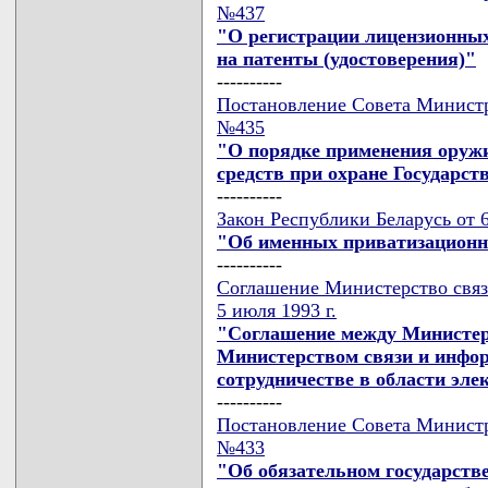
№437
"О регистрации лицензионных 
на патенты (удостоверения)"
----------
Постановление Совета Министро
№435
"О порядке применения оружи
средств при охране Государс
----------
Закон Республики Беларусь от 
"Об именных приватизационн
----------
Соглашение Министерство связ
5 июля 1993 г.
"Соглашение между Министерс
Министерством связи и инфор
сотрудничестве в области эле
----------
Постановление Совета Министро
№433
"Об обязательном государств