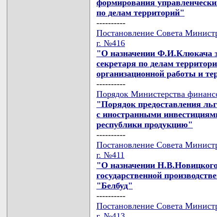
формирования управленческих
по делам территорий"
----------
Постановление Совета Министр
г. №416
"О назначении Ф.И.Клюкача з
секретаря по делам территор
организационной работы и те
----------
Порядок Министерства финансов
"Порядок предоставления льг
с иностранными инвестициям
республики продукцию"
----------
Постановление Совета Министр
г. №411
"О назначении Н.В.Новицкого
государственной производств
"Белбуд"
----------
Постановление Совета Министр
г. №413