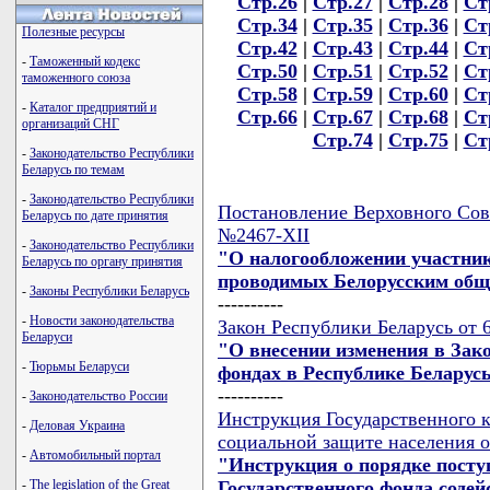
Стр.26
|
Стр.27
|
Стр.28
|
Ст
Стр.34
|
Стр.35
|
Стр.36
|
Ст
Полезные ресурсы
Стр.42
|
Стр.43
|
Стр.44
|
Ст
-
Таможенный кодекс
Стр.50
|
Стр.51
|
Стр.52
|
Ст
таможенного союза
Стр.58
|
Стр.59
|
Стр.60
|
Ст
-
Каталог предприятий и
Стр.66
|
Стр.67
|
Стр.68
|
Ст
организаций СНГ
Стр.74
|
Стр.75
|
Ст
-
Законодательство Республики
Беларусь по темам
-
Законодательство Республики
Постановление Верховного Сове
Беларусь по дате принятия
№2467-XII
-
Законодательство Республики
"О налогообложении участник
Беларусь по органу принятия
проводимых Белорусским общ
-
Законы Республики Беларусь
----------
-
Новости законодательства
Закон Республики Беларусь от 
Беларуси
"О внесении изменения в Зак
-
Тюрьмы Беларуси
фондах в Республике Беларус
----------
-
Законодательство России
Инструкция Государственного к
-
Деловая Украина
социальной защите населения от
-
Автомобильный портал
"Инструкция о порядке поступ
Государственного фонда содей
-
The legislation of the Great