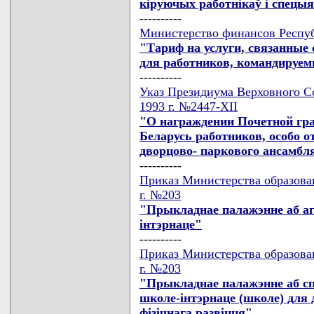
кiруючых работнiкаў i спецыя
----------
Министерство финансов Респуб
"Тариф на услуги, связанные
для работников, командируем
----------
Указ Президиума Верховного С
1993 г. №2447-XII
"О награждении Почетной гра
Беларусь работников, особо 
дворцово- паркового ансамбл
----------
Приказ Министерства образова
г. №203
"Прыкладнае палажэнне аб а
iнтэрнаце"
----------
Приказ Министерства образова
г. №203
"Прыкладнае палажэнне аб с
школе-iнтэрнаце (школе) для д
фiзiчнага развiцця"