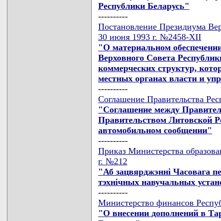
Республики Беларусь"
----------
Постановление Президиума Вер
30 июня 1993 г. №2458-XII
"О материальном обеспечени
Верховного Совета Республик
коммерческих структур, кото
местных органах власти и уп
----------
Соглашение Правительства Респ
"Соглашение между Правител
Правительством Литовской Р
автомобильном сообщении"
----------
Приказ Министерства образова
г. №212
"Аб зацвярджэннi Часовага пе
тэхнiчных навучальных устано
----------
Министерство финансов Респуб
"О внесении дополнений в Та