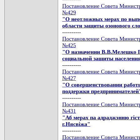
Постановление Совета Министро
№429
"О неотложных мерах по вып
области защиты озонового сл
----------
Постановление Совета Министро
№425
"О назначении В.В.Мелешко 
социальной защиты населения
----------
Постановление Совета Министро
№427
"О совершенствовании работ
поддержки предпринимателей
----------
Постановление Совета Министро
№431
"Аб мерах па адраджэнню гiс
г.Нясвiжа"
----------
Постановление Совета Министро