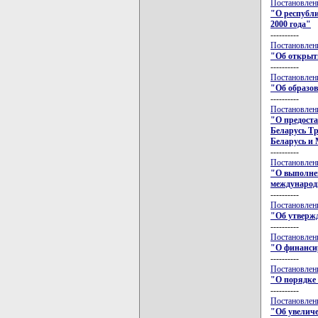
Постановлени
"О республи
2000 года"
----------
Постановлени
"Об открыти
----------
Постановлени
"Об образо
----------
Постановлени
"О предост
Беларусь Тр
Беларусь и
----------
Постановлени
"О выполне
международ
----------
Постановлени
"Об утверж
----------
Постановлени
"О финансир
----------
Постановлени
"О порядке 
----------
Постановлени
"Об увеличе