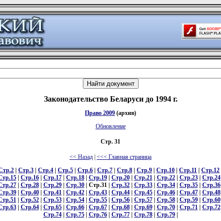
Законодательство Беларуси до 1994 г.
Право 2009
(архив)
Обновление
Стр. 31
<< Назад
|
<<< Главная страница
Стр.2
|
Стр.3
|
Стр.4
|
Стр.5
|
Стр.6
|
Стр.7
|
Стр.8
|
Стр.9
|
Стр.10
|
Стр.11
|
Стр.12
Стр.15
|
Стр.16
|
Стр.17
|
Стр.18
|
Стр.19
|
Стр.20
|
Стр.21
|
Стр.22
|
Стр.23
|
Стр.24
Стр.27
|
Стр.28
|
Стр.29
|
Стр.30
| Стр.31 |
Стр.32
|
Стр.33
|
Стр.34
|
Стр.35
|
Стр.36
Стр.39
|
Стр.40
|
Стр.41
|
Стр.42
|
Стр.43
|
Стр.44
|
Стр.45
|
Стр.46
|
Стр.47
|
Стр.48
Стр.51
|
Стр.52
|
Стр.53
|
Стр.54
|
Стр.55
|
Стр.56
|
Стр.57
|
Стр.58
|
Стр.59
|
Стр.60
Стр.63
|
Стр.64
|
Стр.65
|
Стр.66
|
Стр.67
|
Стр.68
|
Стр.69
|
Стр.70
|
Стр.71
|
Стр.72
Стр.74
|
Стр.75
|
Стр.76
|
Стр.77
|
Стр.78
|
Стр.79
|