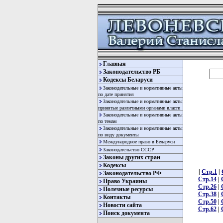
Главная
Законодательство РБ
Кодексы Беларуси
Законодательные и нормативные акты
по дате принятия
Законодательные и нормативные акты
принятые различными органами власти
Законодательные и нормативные акты
по темам
Законодательные и нормативные акты
по виду документы
Международное право в Беларуси
Законодательство СССР
Законы других стран
Кодексы
|
Стр.1
|
Законодательство РФ
Стр.14
|
Право Украины
Стр.26
|
Полезные ресурсы
Стр.38
|
Контакты
Стр.50
|
Новости сайта
Стр.62
|
Поиск документа