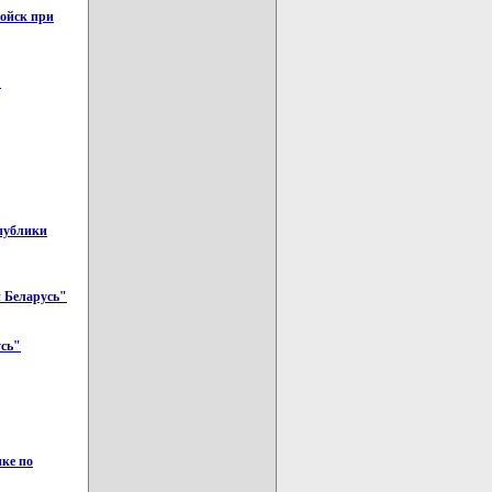
ойск при
"
публики
 Беларусь"
усь"
ике по