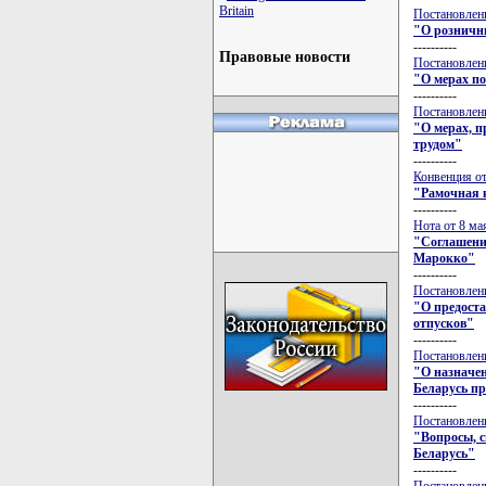
Britain
Постановлени
"О розничны
----------
Правовые новости
Постановлени
"О мерах п
----------
Постановлени
"О мерах, п
трудом"
----------
Конвенция от
"Рамочная 
----------
Нота от 8 мая
"Соглашени
Марокко"
----------
Постановлени
"О предоста
отпусков"
----------
Постановлени
"О назначен
Беларусь п
----------
Постановлени
"Вопросы, с
Беларусь"
----------
Постановлени