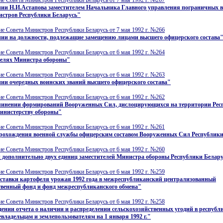
нии Н.И.Астапова заместителем Начальника Главного управления пограничных в
истров Республики Беларусь"
е Совета Министров Республики Беларусь от 7 мая 1992 г. №266
нии на должности, подлежащие замещению лицами высшего офицерского состава
е Совета Министров Республики Беларусь от 6 мая 1992 г. №264
телях Министра обороны"
е Совета Министров Республики Беларусь от 6 мая 1992 г. №263
ии очередных воинских званий высшего офицерского состава"
е Совета Министров Республики Беларусь от 6 мая 1992 г. №262
чинении формирований Вооруженных Сил, дислоцирующихся на территории Рес
Министерству обороны"
е Совета Министров Республики Беларусь от 6 мая 1992 г. №261
рохождения военной службы офицерским составом Вооруженных Сил Республики
е Совета Министров Республики Беларусь от 6 мая 1992 г. №260
 дополнительно двух единиц заместителей Министра обороны Республики Белар
е Совета Министров Республики Беларусь от 6 мая 1992 г. №259
оставки картофеля урожая 1992 года в межреспубликанский централизованный
твенный фонд и фонд межреспубликанского обмена"
е Совета Министров Республики Беларусь от 6 мая 1992 г. №258
ении отчета о наличии и распределении сельскохозяйственных угодий в республ
евладельцам и землепользователям на 1 января 1992 г."