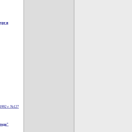
уре и
1992 г. №127
года"