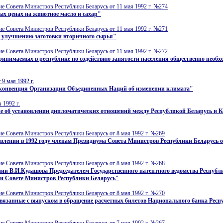
е Совета Министров Республики Беларусь от 11 мая 1992 г. №274
х ценах на животное масло и сахар"
е Совета Министров Республики Беларусь от 11 мая 1992 г. №271
о улучшению заготовки вторичного сырья"
е Совета Министров Республики Беларусь от 11 мая 1992 г. №272
ринимаемых в республике по содействию занятости населения общественно необ
 9 мая 1992 г.
конвенция Организации Объединенных Наций об изменении климата"
 1992 г.
е об установлении дипломатических отношений между Республикой Беларусь и К
е Совета Министров Республики Беларусь от 8 мая 1992 г. №269
влении в 1992 году членам Президиума Совета Министров Республики Беларусь 
е Совета Министров Республики Беларусь от 8 мая 1992 г. №268
ии В.И.Кудашова Председателем Государственного патентного ведомства Республ
ри Совете Министров Республики Беларусь"
е Совета Министров Республики Беларусь от 8 мая 1992 г. №270
вязанные с выпуском в обращение расчетных билетов Национального банка Респ
е Совета Министров Республики Беларусь от 7 мая 1992 г. №267