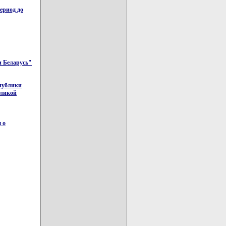
ериод до
и Беларусь"
спублики
бликой
 о