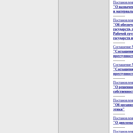
Постановлени
"О назначе
и материал
----------
Постановлени
"Об обеспе
государств,
Рабочей гру
государств 
----------
Соглашение М
"Соглашение
преступнос
----------
Соглашение М
"Соглашение
преступнос
----------
Постановлени
"О решения
собственнос
----------
Постановлени
"Об организ
этики"
----------
Постановлени
"О диплома
----------
Постановлени