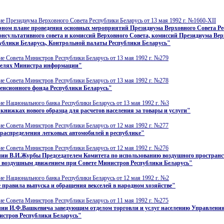
е Президиума Верховного Совета Республики Беларусь от 13 мая 1992 г. №1660-XII
рном плане проведения основных мероприятий Президиума Верховного Совета Р
онсультативного совета и комиссий Верховного Совета, комиссий Президиума Вер
ублики Беларусь, Контрольной палаты Республики Беларусь"
е Совета Министров Республики Беларусь от 13 мая 1992 г. №279
телях Министра информации"
е Совета Министров Республики Беларусь от 13 мая 1992 г. №278
енсионного фонда Республики Беларусь"
е Национального банка Республики Беларусь от 13 мая 1992 г. №3
книжках нового образца для расчетов населения за товары и услуги"
е Совета Министров Республики Беларусь от 12 мая 1992 г. №277
распределения легковых автомобилей в республике"
е Совета Министров Республики Беларусь от 12 мая 1992 г. №276
ии В.И.Журбы Председателем Комитета по использованию воздушного пространс
 воздушным движением при Совете Министров Республики Беларусь"
е Национального банка Республики Беларусь от 12 мая 1992 г. №2
правила выпуска и обращения векселей в народном хозяйстве"
е Совета Министров Республики Беларусь от 11 мая 1992 г. №275
нии И.Ф.Вашкевича заведующим отделом торговли и услуг населению Управлени
истров Республики Беларусь"