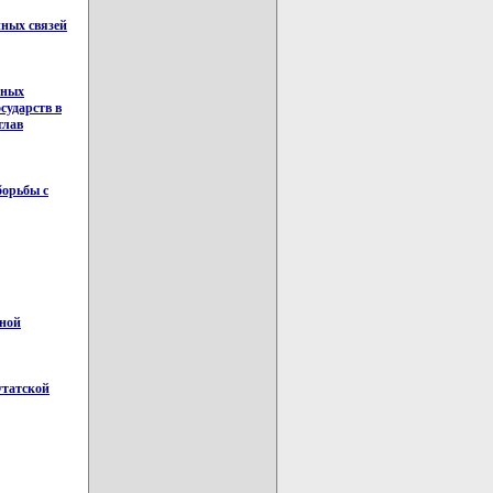
ных связей
нных
сударств в
глав
борьбы с
ьной
утатской